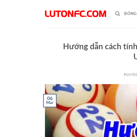
Skip
to
BÓNG
content
Hướng dẫn cách tính
POSTE
06
Mar