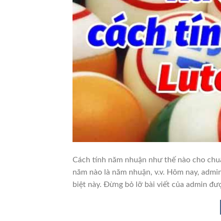
Cách tính năm nhuận như thế nào cho chu
năm nào là năm nhuận, v.v. Hôm nay, admin
biệt này. Đừng bỏ lỡ bài viết của admin đư