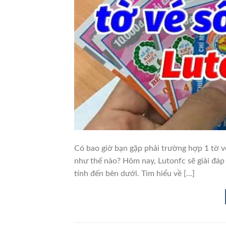
Có bao giờ bạn gặp phải trường hợp 1 tờ vé
như thế nào? Hôm nay, Lutonfc sẽ giải đáp
tính đến bên dưới. Tìm hiểu về […]