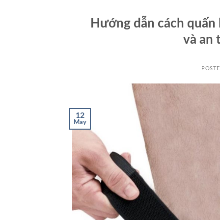
Hướng dẫn cách quấn b
và an
POST
12
May