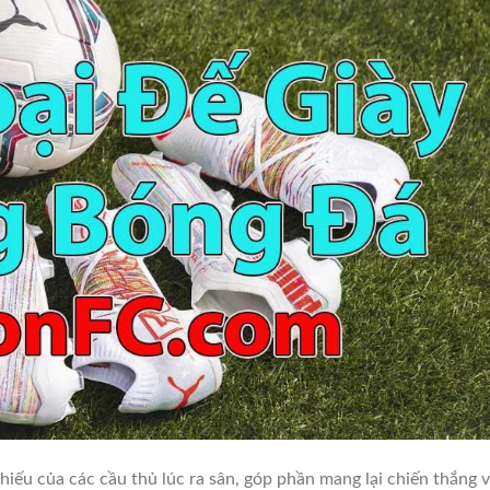
thiếu của các cầu thủ lúc ra sân, góp phần mang lại chiến thắng 