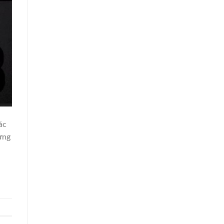
ác
ừng