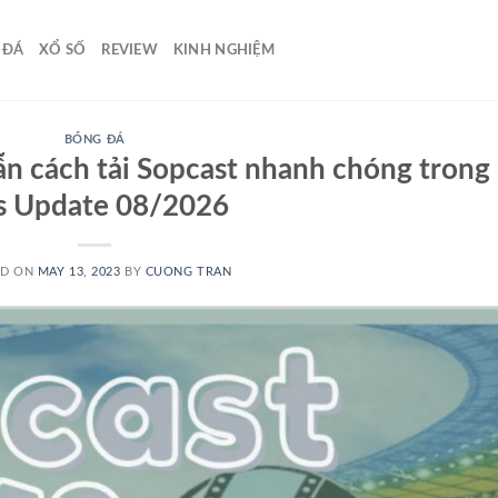
 ĐÁ
XỔ SỐ
REVIEW
KINH NGHIỆM
BÓNG ĐÁ
ẫn cách tải Sopcast nhanh chóng trong
s Update 08/2026
ED ON
MAY 13, 2023
BY
CUONG TRAN