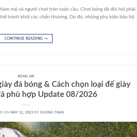
hâm mộ và người chơi trên toàn cầu. Chơi bóng đá đòi hỏi phải
 thể tránh khỏi các chấn thương. Do đó, những phụ kiện bảo hộ
CONTINUE READING
→
BÓNG ĐÁ
 giày đá bóng & Cách chọn loại đế giày
đá phù hợp Update 08/2026
ED ON
MAY 12, 2023
BY
CUONG TRAN