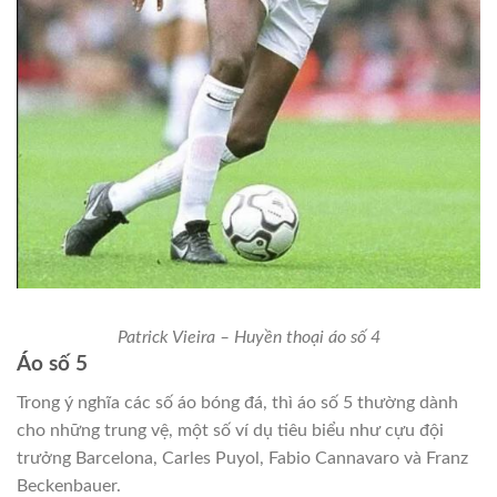
Patrick Vieira – Huyền thoại áo số 4
Áo số 5
Trong ý nghĩa các số áo bóng đá, thì áo số 5 thường dành
cho những trung vệ, một số ví dụ tiêu biểu như cựu đội
trưởng Barcelona, Carles Puyol, Fabio Cannavaro và Franz
Beckenbauer.