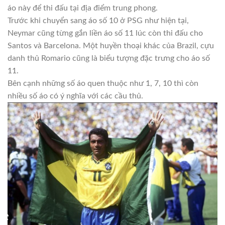
áo này để thi đấu tại địa điểm trung phong.
Trước khi chuyển sang áo số 10 ở PSG như hiện tại,
Neymar cũng từng gắn liền áo số 11 lúc còn thi đấu cho
Santos và Barcelona. Một huyền thoại khác của Brazil, cựu
danh thủ Romario cũng là biểu tượng đặc trưng cho áo số
11.
Bên cạnh những số áo quen thuộc như 1, 7, 10 thì còn
nhiều số áo có ý nghĩa với các cầu thủ.