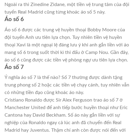
Ngoài ra thì Zinedine Zidane, một tiền vệ trung tâm của đội
tuyển Real Madrid cũng từng khoác áo số 5 này.
Áo số 6
Áo số 6 được các trung vệ huyền thoại Bobby Moore của
đội tuyển Anh ưu tiên lựa chọn. Tuy nhiên tiền vệ huyền
thoại Xavi là một ngoại lệ đáng lưu ý khi anh gắn liền với áo
mang số 6 trong suốt thời kì thi đấu ở Camp Nou. Gần đây,
áo số 6 cũng được các tiền vệ phòng ngự ưu tiên lựa chọn.
Áo số 7
Ý nghĩa áo số 7 là thế nào? Số 7 thường được dành tặng
trung phong số 2 hoặc các tiền vệ chạy cánh, tuy nhiên vẫn
có những tiền đạo cũng khoác áo này.
Cristiano Ronaldo được Sir Alex Ferguson trao áo số 7 ở
Manchester United để anh tiếp bước huyền thoại như Eric
Cantona hay David Beckham. Số áo này gắn liền với sự
nghiệp của Ronaldo ngay cả lúc anh đã chuyển đến Real
Madrid hay Juventus. Thậm chí anh còn được nói đến với