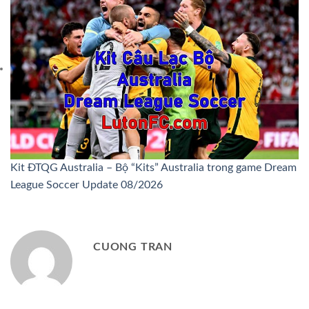
Kit ĐTQG Australia – Bộ “Kits” Australia trong game Dream
League Soccer Update 08/2026
CUONG TRAN