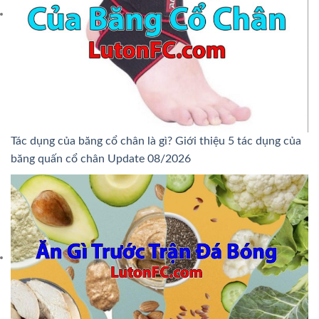
Tác dụng của băng cổ chân là gì? Giới thiệu 5 tác dụng của
băng quấn cổ chân Update 08/2026