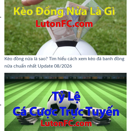
Kèo đồng nửa là sao? Tìm hiểu cách xem kèo đá banh đồng
nữa chuẩn nhất Update 08/2026