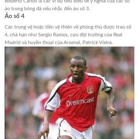
Roberto Carlos là các ví dụ tiêu biểu về ý nghĩa của các số
áo trong bóng đá nếu nhắc đến áo số 3.
Áo số 4
Các trung vệ hoặc tiền vệ thiên về phòng thủ được trao số
4, chả hạn như Sergio Ramos, cựu đội trưởng của Real
Madrid và huyền thoại của Arsenal, Patrick Vieira.