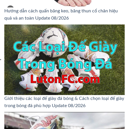
Hướng dẫn cách quấn băng keo, băng thun cổ chân hiệu
quả và an toàn Update 08/2026
Giới thiệu các loại đế giày đá bóng & Cách chọn loại đế giày
trong bóng đá phù hợp Update 08/2026