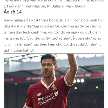
mạnh mẽ trong việc tranh bóng. Những cầu thủ mang số áo
13 nổi danh như Maicon, M.Ballack, Park JiSung.
Áo số 14
Vậy ý nghĩa số áo 14 trong bóng đá là gì? Trong đội hình thi
đấu 4 – 4 – 2 thường có số áo 14, cầu thủ áo 14 sẽ chơi vị
trí tiền đạo lệch cánh trái, với tốc độ và nguy cơ dứt điểm
má trong tốt. Cầu thủ số 14 tưởng như dễ đoán nhưng họ
lại chính là người tạo điều kiện cho đội thoát được những
tình huống bất lợi.