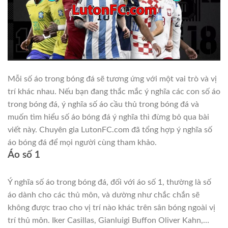
Mỗi số áo trong bóng đá sẽ tương ứng với một vai trò và vị
trí khác nhau. Nếu bạn đang thắc mắc ý nghĩa các con số áo
trong bóng đá, ý nghĩa số áo cầu thủ trong bóng đá và
muốn tìm hiểu số áo bóng đá ý nghĩa thì đừng bỏ qua bài
viết này. Chuyên gia LutonFC.com đã tổng hợp ý nghĩa số
áo bóng đá để mọi người cùng tham khảo.
Áo số 1
Ý nghĩa số áo trong bóng đá, đối với áo số 1, thường là số
áo dành cho các thủ môn, và dường như chắc chắn sẽ
không được trao cho vị trí nào khác trên sân bóng ngoài vị
trí thủ môn. Iker Casillas, Gianluigi Buffon Oliver Kahn,…