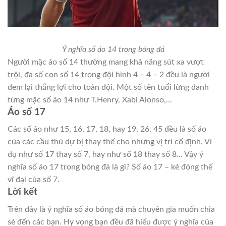
Ý nghĩa số áo 14 trong bóng đá
Người mặc áo số 14 thường mang khả năng sút xa vượt
trội, đa số con số 14 trong đội hình 4 – 4 – 2 đều là người
đem lại thắng lợi cho toàn đội. Một số tên tuổi lừng danh
từng mặc số áo 14 như T.Henry, Xabi Alonso,…
Áo số 17
Các số áo như 15, 16, 17, 18, hay 19, 26, 45 đều là số áo
của các cầu thủ dự bị thay thế cho những vị trí cố định. Ví
dụ như số 17 thay số 7, hay như số 18 thay số 8… Vậy ý
nghĩa số áo 17 trong bóng đá là gì? Số áo 17 – kẻ đóng thế
vĩ đại của số 7.
Lời kết
Trên đây là ý nghĩa số áo bóng đá mà chuyên gia muốn chia
sẻ đến các bạn. Hy vọng bạn đều đã hiểu được ý nghĩa của