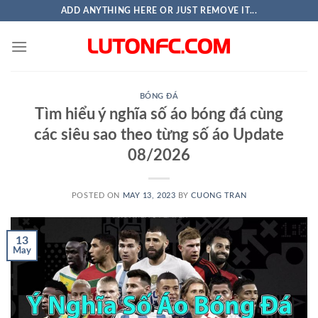
Skip
ADD ANYTHING HERE OR JUST REMOVE IT...
to
content
BÓNG ĐÁ
Tìm hiểu ý nghĩa số áo bóng đá cùng
các siêu sao theo từng số áo Update
08/2026
POSTED ON
MAY 13, 2023
BY
CUONG TRAN
13
May