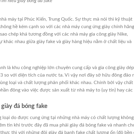
Tìm hiểu giày bóng đá fake
hà máy tại Phúc Kiến, Trung Quốc. Sự thực mà nói thì kỹ thuật
không hề kém cạnh so với các nhà máy cung ứng giày chính hãng
sao chép khá tương đồng với các nhà máy gia công giày Nike,
 khác nhau giữa giày fake và giày hàng hiệu nằm ở chất liệu và
nh là khu công nghiệp lớn chuyên cung cấp và gia công giày dép
3 so với diện tích của nước ta. Vì vậy nơi đây sở hữu đông đảo 
hủng loại và chất lượng phân phối khác nhau. Chính bởi vậy chất
hần đông vào việc được sản xuất từ nhà máy to (uy tín) hay các
giày đá bóng fake
g loại do được cung ứng tại những nhà máy có chất lượng không
ềm tin khi trước đây đã mua phải giày đá bóng fake và nhanh c
ự thực thì với những đôi giày đá banh fake chất lượng ổn (độ bền