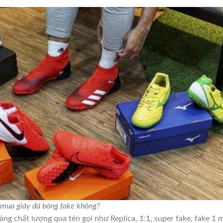
mua giày đá bóng fake không?
àng chất lượng qua tên gọi như Replica, 1:1, super fake, fake 1 