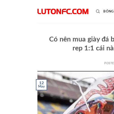
Skip
to
BÓNG
content
Có nên mua giày đá b
rep 1:1 cái 
POST
12
May