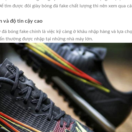
 Để tìm được đôi giày bóng đá fake chất lượng thì nên xem qua cá
n và độ tin cậy cao
đá bóng fake chính là việc kỹ càng ở khâu nhập hàng và lựa ch
ẩn thường được nhập tại những nhà máy lớn.