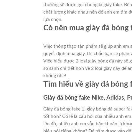
thường sẽ được gọi chung là giày fake. Bê
chất lượng khác nhau nên để anh em tìm đ
lựa chọn.
Có nên mua giày đá bóng 
Việc thông thạo sản phẩm sẽ giúp anh em s
quyết định mua giày, thì chắc bạn sẽ phân 
Việc hiểu được 2 loại giày bóng đá này sẽ 
so sánh chi tiết hơn về 2 loại giày này để 
không nhé!
Tìm hiểu về giày đá bóng 
Giày đá bóng fake Nike, Adidas, 
Giày đá bóng fake 1, giày bóng đá super fa
tốt hơn? Có lẽ là câu hỏi của nhiều anh em 
Do đó, nhiều anh em vẫn băn khoăn là khô
hiệu nổi tiếng không? Để nắm được vấn đề