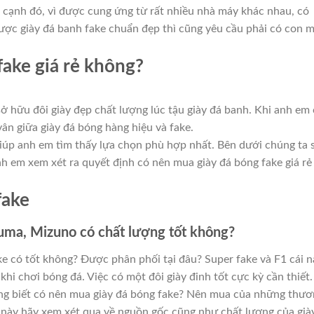
n cạnh đó, vì được cung ứng từ rất nhiều nhà máy khác nhau, có
ược giày đá banh fake chuẩn đẹp thì cũng yêu cầu phải có con 
fake giá rẻ không?
ở hữu đôi giày đẹp chất lượng lúc tậu giày đá banh. Khi anh em
vân giữa giày đá bóng hàng hiệu và fake.
giúp anh em tìm thấy lựa chọn phù hợp nhất. Bên dưới chúng ta 
anh em xem xét ra quyết định có nên mua giày đá bóng fake giá rẻ
fake
Puma, Mizuno có chất lượng tốt không?
ke có tốt không? Được phân phối tại đâu? Super fake và F1 cái 
khi chơi bóng đá. Việc có một đôi giày đinh tốt cực kỳ cần thiết.
ng biết có nên mua giày đá bóng fake? Nên mua của những thư
 này hãy xem xét qua về nguồn gốc cũng như chất lượng của già