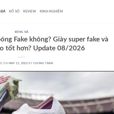
 ĐÁ
XỔ SỐ
REVIEW
KINH NGHIỆM
BÓNG ĐÁ
óng Fake không? Giày super fake và
nào tốt hơn? Update 08/2026
ED ON
MAY 12, 2023
BY
CUONG TRAN