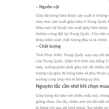
– Nguồn cội
Giày đá bóng fake được sản xuất ở những n
máy móc sản xuất giày fake ở Trung Quốc 
Máy móc kỹ thuật sản xuất giày fake được 
Adidas cũng đặt tại Trung Quốc. Cho nên sự
khâu kiểm soát chất lượng đầu ra là chính.
– Chất lượng
Tỉnh Phúc Kiến, Trung Quốc xưa nay nổi da
của Trung Quốc. Diện tích tỉnh này bằng 1/
máy, xưởng phân phối giày với rất nhiều c
lượng của giày đá bóng fake sẽ phụ thuộc p
xưởng cung ứng nhỏ lẻ (không uy tín).
Nguyên tắc cần nhớ khi chọn mua 
Giày bóng đá fake với nhiều mẫu mã, chủn
giống nhau. Do đó, nhiều anh em đã mất ni
bị hỏng chỉ sau vài lượt bóng. Tuy nhiên s