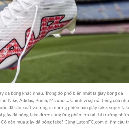
iày đá bóng khác nhau. Trong đó phổ biến nhất là giày bóng đá
như Nike, Adidas, Puma, Mizuno,… Chính vì sự nổi tiếng của nh
ốc đã sản xuất và tung ra những phiên bản giày fake, super fak
i giày đá bóng fake được cung ứng phần lớn tại thị trường nhữ
. Có nên mua giày đá bóng fake? Cùng LutonFC.com đi tìm câu t