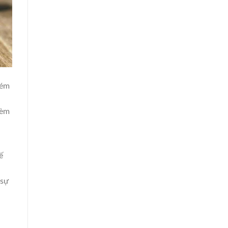
kém
kèm
ế
 sự