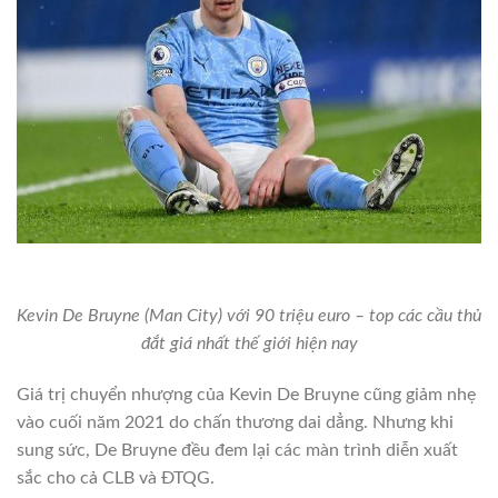
Kevin De Bruyne (Man City) với 90 triệu euro – top các cầu thủ
đắt giá nhất thế giới hiện nay
Giá trị chuyển nhượng của Kevin De Bruyne cũng giảm nhẹ
vào cuối năm 2021 do chấn thương dai dẳng. Nhưng khi
sung sức, De Bruyne đều đem lại các màn trình diễn xuất
sắc cho cả CLB và ĐTQG.