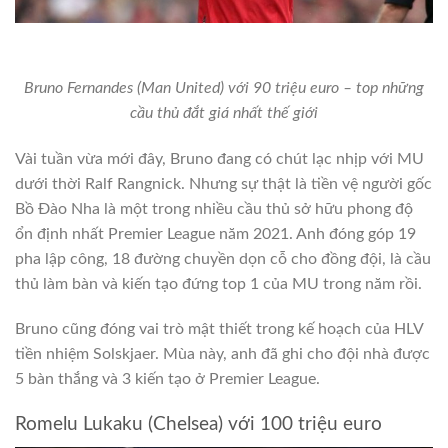
Bruno Fernandes (Man United) với 90 triệu euro – top những
cầu thủ đắt giá nhất thế giới
Vài tuần vừa mới đây, Bruno đang có chút lạc nhịp với MU
dưới thời Ralf Rangnick. Nhưng sự thật là tiền vệ người gốc
Bồ Đào Nha là một trong nhiều cầu thủ sở hữu phong độ
ổn định nhất Premier League năm 2021. Anh đóng góp 19
pha lập công, 18 đường chuyền dọn cỗ cho đồng đội, là cầu
thủ làm bàn và kiến tạo đứng top 1 của MU trong năm rồi.
Bruno cũng đóng vai trò mật thiết trong kế hoạch của HLV
tiền nhiệm Solskjaer. Mùa này, anh đã ghi cho đội nhà được
5 bàn thắng và 3 kiến tạo ở Premier League.
Romelu Lukaku (Chelsea) với 100 triệu euro