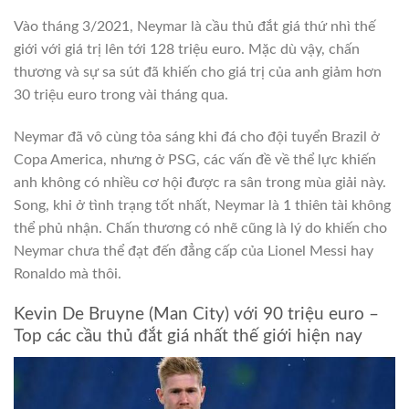
Vào tháng 3/2021, Neymar là cầu thủ đắt giá thứ nhì thế
giới với giá trị lên tới 128 triệu euro. Mặc dù vậy, chấn
thương và sự sa sút đã khiến cho giá trị của anh giảm hơn
30 triệu euro trong vài tháng qua.
Neymar đã vô cùng tỏa sáng khi đá cho đội tuyển Brazil ở
Copa America, nhưng ở PSG, các vấn đề về thể lực khiến
anh không có nhiều cơ hội được ra sân trong mùa giải này.
Song, khi ở tình trạng tốt nhất, Neymar là 1 thiên tài không
thể phủ nhận. Chấn thương có nhẽ cũng là lý do khiến cho
Neymar chưa thể đạt đến đẳng cấp của Lionel Messi hay
Ronaldo mà thôi.
Kevin De Bruyne (Man City) với 90 triệu euro –
Top các cầu thủ đắt giá nhất thế giới hiện nay