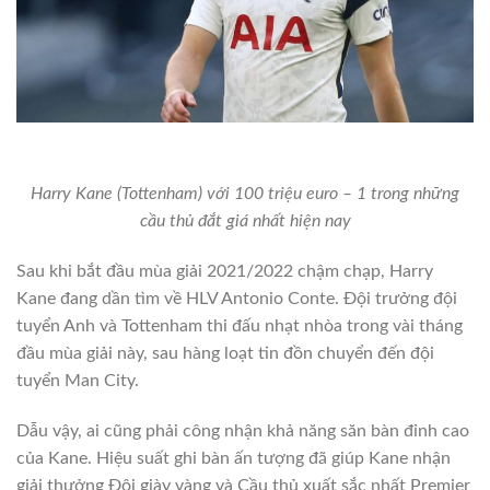
Harry Kane (Tottenham) với 100 triệu euro – 1 trong những
cầu thủ đắt giá nhất hiện nay
Sau khi bắt đầu mùa giải 2021/2022 chậm chạp, Harry
Kane đang dần tìm về HLV Antonio Conte. Đội trưởng đội
tuyển Anh và Tottenham thi đấu nhạt nhòa trong vài tháng
đầu mùa giải này, sau hàng loạt tin đồn chuyển đến đội
tuyển Man City.
Dẫu vậy, ai cũng phải công nhận khả năng săn bàn đỉnh cao
của Kane. Hiệu suất ghi bàn ấn tượng đã giúp Kane nhận
giải thưởng Đôi giày vàng và Cầu thủ xuất sắc nhất Premier