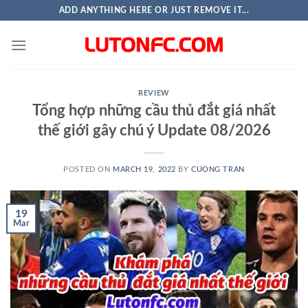
Skip
ADD ANYTHING HERE OR JUST REMOVE IT...
to
content
REVIEW
Tổng hợp những cầu thủ đắt giá nhất
thế giới gây chú ý Update 08/2026
POSTED ON
MARCH 19, 2022
BY
CUONG TRAN
19
Mar