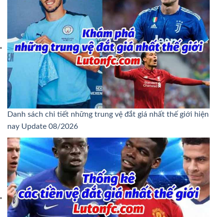
Danh sách chi tiết những trung vệ đắt giá nhất thế giới hiện
nay Update 08/2026