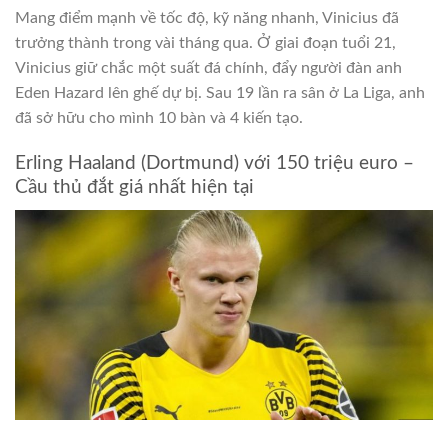
Mang điểm mạnh về tốc độ, kỹ năng nhanh, Vinicius đã
trưởng thành trong vài tháng qua. Ở giai đoạn tuổi 21,
Vinicius giữ chắc một suất đá chính, đẩy người đàn anh
Eden Hazard lên ghế dự bị. Sau 19 lần ra sân ở La Liga, anh
đã sở hữu cho mình 10 bàn và 4 kiến tạo.
Erling Haaland (Dortmund) với 150 triệu euro –
Cầu thủ đắt giá nhất hiện tại