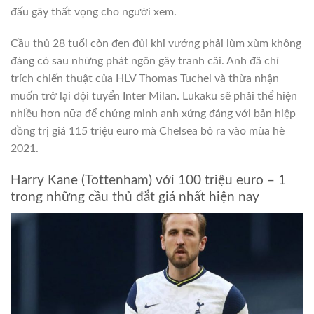
đấu gây thất vọng cho người xem.
Cầu thủ 28 tuổi còn đen đủi khi vướng phải lùm xùm không
đáng có sau những phát ngôn gây tranh cãi. Anh đã chỉ
trích chiến thuật của HLV Thomas Tuchel và thừa nhận
muốn trở lại đội tuyển Inter Milan. Lukaku sẽ phải thể hiện
nhiều hơn nữa để chứng minh anh xứng đáng với bản hiệp
đồng trị giá 115 triệu euro mà Chelsea bỏ ra vào mùa hè
2021.
Harry Kane (Tottenham) với 100 triệu euro – 1
trong những cầu thủ đắt giá nhất hiện nay