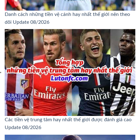
Danh cách những tiền vệ cánh hay nhất thế giới nên theo
dõi Update 08/2026
Các tiền vệ trung tâm hay nhất thế giới được đánh giá cao
Update 08/2026