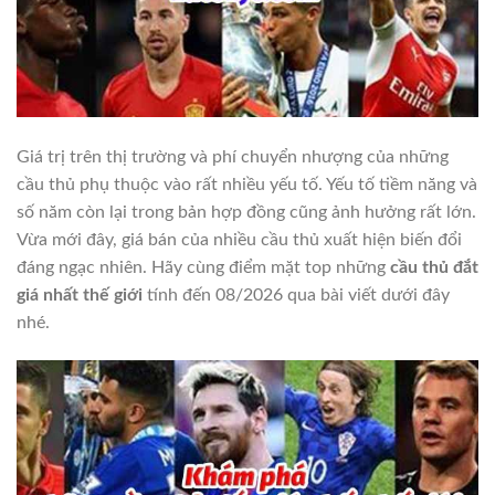
Giá trị trên thị trường và phí chuyển nhượng của những
cầu thủ phụ thuộc vào rất nhiều yếu tố. Yếu tố tiềm năng và
số năm còn lại trong bản hợp đồng cũng ảnh hưởng rất lớn.
Vừa mới đây, giá bán của nhiều cầu thủ xuất hiện biến đổi
đáng ngạc nhiên. Hãy cùng điểm mặt top những
cầu thủ đắt
giá nhất thế giới
tính đến 08/2026 qua bài viết dưới đây
nhé.