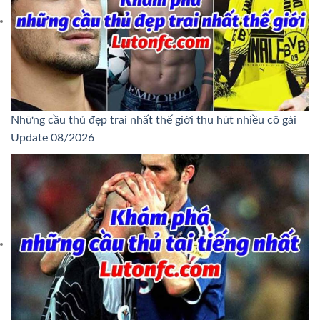
Những cầu thủ đẹp trai nhất thế giới thu hút nhiều cô gái
Update 08/2026