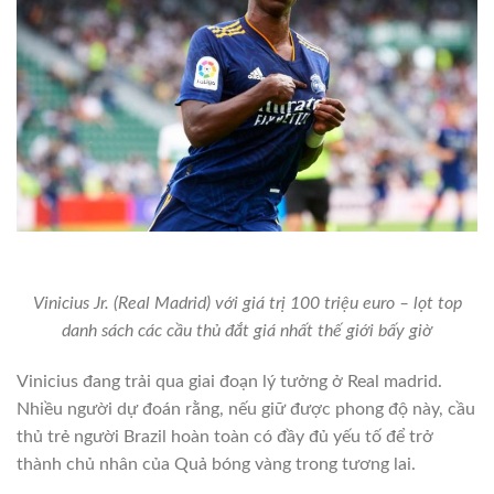
Vinicius Jr. (Real Madrid) với giá trị 100 triệu euro – lọt top
danh sách các cầu thủ đắt giá nhất thế giới bấy giờ
Vinicius đang trải qua giai đoạn lý tưởng ở Real madrid.
Nhiều người dự đoán rằng, nếu giữ được phong độ này, cầu
thủ trẻ người Brazil hoàn toàn có đầy đủ yếu tố để trở
thành chủ nhân của Quả bóng vàng trong tương lai.