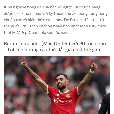
Kinh nghiệm bóng đá của tiền vệ người Bỉ có khả năng
được coi là hoàn hảo với kỹ thuật chuyền bóng, tâng bóng
chuẩn xác và kiến thức cực nhạy. De Bruyne tiếp tục trở
thành cầu thủ then chốt và hoàn hảo nhất Man City dưới
thời HLV Pep Guardiola vào lúc này.
Bruno Fernandes (Man United) với 90 triệu euro
– Lọt top những cầu thủ đắt giá nhất thế giới