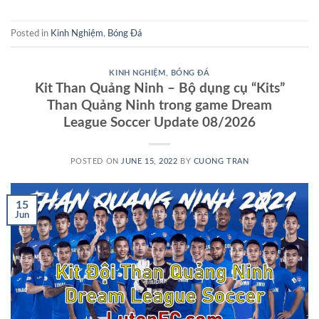
Posted in
Kinh Nghiệm
,
Bóng Đá
KINH NGHIỆM
,
BÓNG ĐÁ
Kit Than Quảng Ninh – Bộ dụng cụ “Kits”
Than Quảng Ninh trong game Dream
League Soccer Update 08/2026
POSTED ON
JUNE 15, 2022
BY
CUONG TRAN
15
Jun