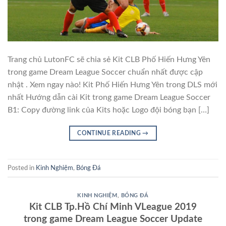
Trang chủ LutonFC sẽ chia sẻ Kit CLB Phố Hiến Hưng Yên
trong game Dream League Soccer chuẩn nhất được cập
nhật . Xem ngay nào! Kit Phố Hiến Hưng Yên trong DLS mới
nhất Hướng dẫn cài Kit trong game Dream League Soccer
B1: Copy đường link của Kits hoặc Logo đội bóng bạn […]
CONTINUE READING
→
Posted in
Kinh Nghiệm
,
Bóng Đá
KINH NGHIỆM
,
BÓNG ĐÁ
Kit CLB Tp.Hồ Chí Minh VLeague 2019
trong game Dream League Soccer Update