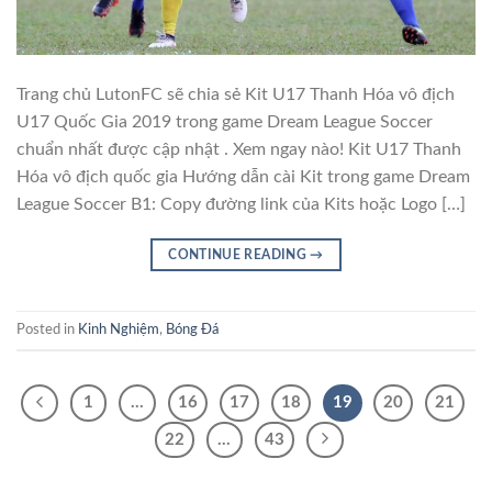
Trang chủ LutonFC sẽ chia sẻ Kit U17 Thanh Hóa vô địch
U17 Quốc Gia 2019 trong game Dream League Soccer
chuẩn nhất được cập nhật . Xem ngay nào! Kit U17 Thanh
Hóa vô địch quốc gia Hướng dẫn cài Kit trong game Dream
League Soccer B1: Copy đường link của Kits hoặc Logo […]
CONTINUE READING
→
Posted in
Kinh Nghiệm
,
Bóng Đá
1
…
16
17
18
19
20
21
22
…
43