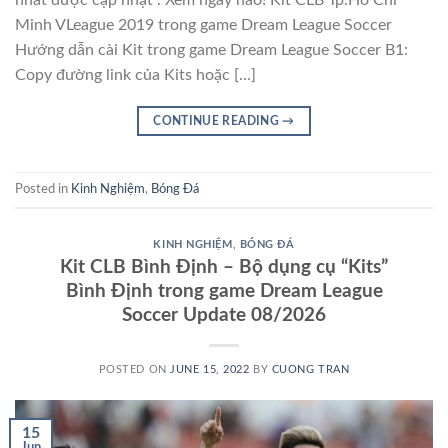
nhất được cập nhật . Xem ngay nào! Kit CLB Tp.Hồ Chí
Minh VLeague 2019 trong game Dream League Soccer
Hướng dẫn cài Kit trong game Dream League Soccer B1:
Copy đường link của Kits hoặc […]
CONTINUE READING
→
Posted in
Kinh Nghiệm
,
Bóng Đá
KINH NGHIỆM
,
BÓNG ĐÁ
Kit CLB Bình Định – Bộ dụng cụ “Kits”
Bình Định trong game Dream League
Soccer Update 08/2026
POSTED ON
JUNE 15, 2022
BY
CUONG TRAN
15
Jun