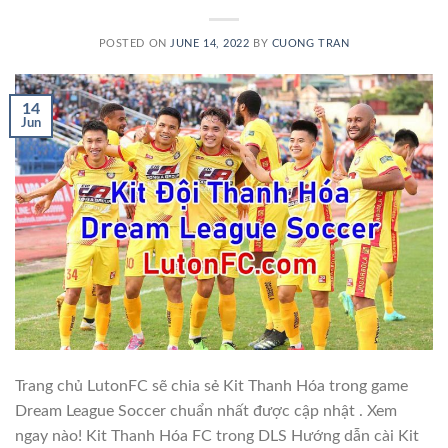
POSTED ON
JUNE 14, 2022
BY
CUONG TRAN
14
Jun
Trang chủ LutonFC sẽ chia sẻ Kit Thanh Hóa trong game
Dream League Soccer chuẩn nhất được cập nhật . Xem
ngay nào! Kit Thanh Hóa FC trong DLS Hướng dẫn cài Kit