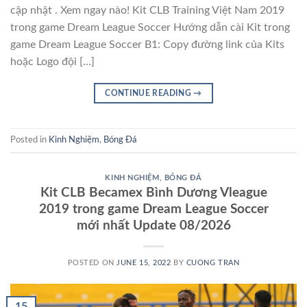
cập nhật . Xem ngay nào! Kit CLB Training Việt Nam 2019
trong game Dream League Soccer Hướng dẫn cài Kit trong
game Dream League Soccer B1: Copy đường link của Kits
hoặc Logo đội […]
CONTINUE READING
→
Posted in
Kinh Nghiệm
,
Bóng Đá
KINH NGHIỆM
,
BÓNG ĐÁ
Kit CLB Becamex Bình Dương Vleague
2019 trong game Dream League Soccer
mới nhất Update 08/2026
POSTED ON
JUNE 15, 2022
BY
CUONG TRAN
15