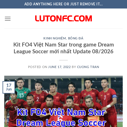
Skip
ADD ANYTHING HERE OR JUST REMOVE IT...
to
content
KINH NGHIỆM
,
BÓNG ĐÁ
Kit FO4 Việt Nam Star trong game Dream
League Soccer mới nhất Update 08/2026
POSTED ON
JUNE 17, 2022
BY
CUONG TRAN
17
Jun