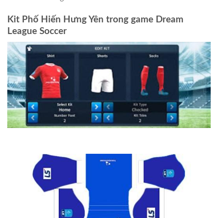
Kit Phố Hiến Hưng Yên trong game Dream
League Soccer