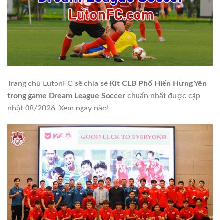
Trang chủ LutonFC sẽ chia sẻ
Kit CLB Phố Hiến Hưng Yên
trong game Dream League Soccer
chuẩn nhất được cập
nhật 08/2026. Xem ngay nào!