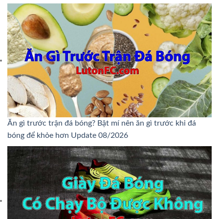
Ăn gì trước trận đá bóng? Bật mí nên ăn gì trước khi đá
bóng để khỏe hơn Update 08/2026