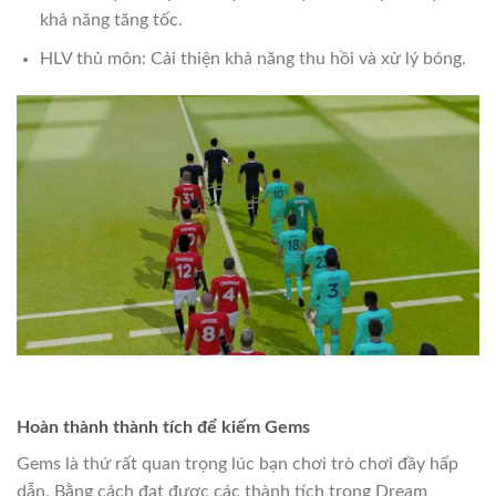
khả năng tăng tốc.
HLV thủ môn: Cải thiện khả năng thu hồi và xử lý bóng.
Hoàn thành thành tích để kiếm Gems
Gems là thứ rất quan trọng lúc bạn chơi trò chơi đầy hấp
dẫn. Bằng cách đạt được các thành tích trong Dream