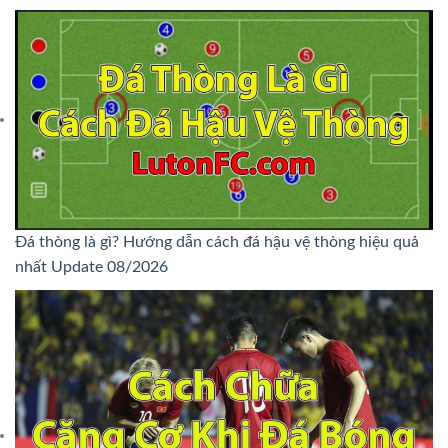
Đá thòng là gì? Hướng dẫn cách đá hậu vệ thòng hiệu quả
nhất Update 08/2026