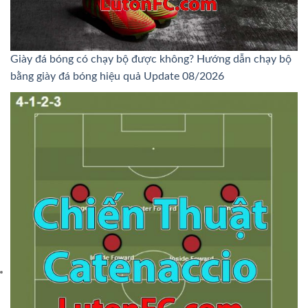
Giày đá bóng có chạy bộ được không? Hướng dẫn chạy bộ
bằng giày đá bóng hiệu quả Update 08/2026