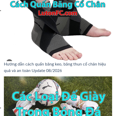
Hướng dẫn cách quấn băng keo, băng thun cổ chân hiệu
quả và an toàn Update 08/2026