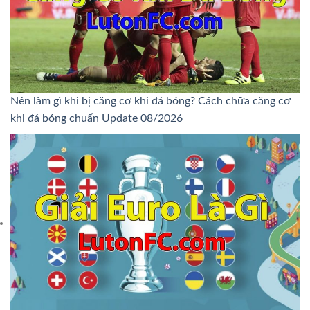
Nên làm gì khi bị căng cơ khi đá bóng? Cách chữa căng cơ
khi đá bóng chuẩn Update 08/2026