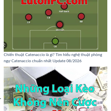
Chiến thuật Catenaccio là gì? Tìm hiểu nghệ thuật phòng
ngự Catenaccio chuẩn nhất Update 08/2026