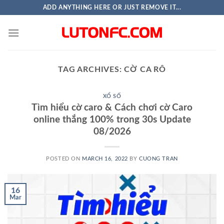
Skip
ADD ANYTHING HERE OR JUST REMOVE IT...
to
content
TAG ARCHIVES:
CỜ CA RÔ
XỔ SỐ
Tìm hiểu cờ caro & Cách chơi cờ Caro
online thắng 100% trong 30s Update
08/2026
POSTED ON
MARCH 16, 2022
BY
CUONG TRAN
16
Mar