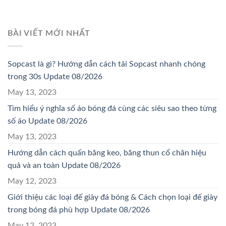
BÀI VIẾT MỚI NHẤT
Sopcast là gì? Hướng dẫn cách tải Sopcast nhanh chóng
trong 30s Update 08/2026
May 13, 2023
Tìm hiểu ý nghĩa số áo bóng đá cùng các siêu sao theo từng
số áo Update 08/2026
May 13, 2023
Hướng dẫn cách quấn băng keo, băng thun cổ chân hiệu
quả và an toàn Update 08/2026
May 12, 2023
Giới thiệu các loại đế giày đá bóng & Cách chọn loại đế giày
trong bóng đá phù hợp Update 08/2026
May 12, 2023