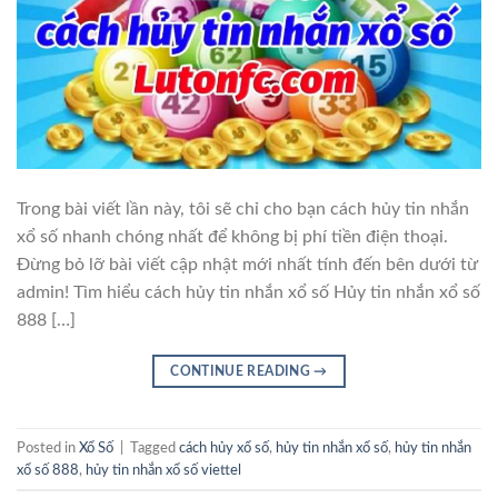
Trong bài viết lần này, tôi sẽ chỉ cho bạn cách hủy tin nhắn
xổ số nhanh chóng nhất để không bị phí tiền điện thoại.
Đừng bỏ lỡ bài viết cập nhật mới nhất tính đến bên dưới từ
admin! Tìm hiểu cách hủy tin nhắn xổ số Hủy tin nhắn xổ số
888 […]
CONTINUE READING
→
Posted in
Xổ Số
|
Tagged
cách hủy xổ số
,
hủy tin nhắn xổ số
,
hủy tin nhắn
xổ số 888
,
hủy tin nhắn xổ số viettel