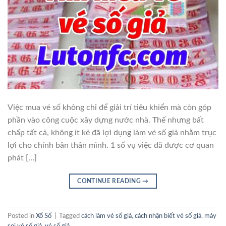
Việc mua vé số không chỉ để giải trí tiêu khiển mà còn góp
phần vào công cuộc xây dựng nước nhà. Thế nhưng bất
chấp tất cả, không ít kẻ đã lợi dụng làm vé số giả nhằm trục
lợi cho chính bản thân mình. 1 số vụ việc đã được cơ quan
phát […]
CONTINUE READING
→
Posted in
Xổ Số
|
Tagged
cách làm vé số giả
,
cách nhận biết vé số giả
,
máy
soi vé số giả
,
vé số giả