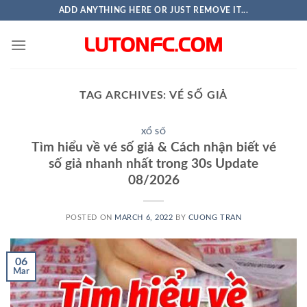
Skip
ADD ANYTHING HERE OR JUST REMOVE IT...
to
content
TAG ARCHIVES:
VÉ SỐ GIẢ
XỔ SỐ
Tìm hiểu về vé số giả & Cách nhận biết vé
số giả nhanh nhất trong 30s Update
08/2026
POSTED ON
MARCH 6, 2022
BY
CUONG TRAN
06
Mar