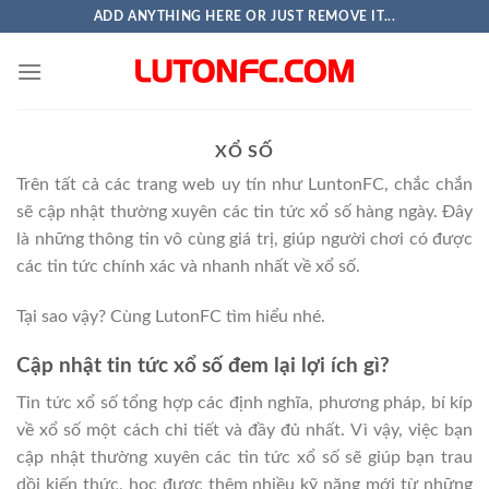
Skip
ADD ANYTHING HERE OR JUST REMOVE IT...
to
content
XỔ SỐ
Trên tất cả các trang web uy tín như LuntonFC, chắc chắn
sẽ cập nhật thường xuyên các tin tức xổ số hàng ngày. Đây
là những thông tin vô cùng giá trị, giúp người chơi có được
các tin tức chính xác và nhanh nhất về xổ số.
Tại sao vậy? Cùng LutonFC tìm hiểu nhé.
Cập nhật tin tức xổ số đem lại lợi ích gì?
Tin tức xổ số tổng hợp các định nghĩa, phương pháp, bí kíp
về xổ số một cách chi tiết và đầy đủ nhất. Vì vậy, việc bạn
cập nhật thường xuyên các tin tức xổ số sẽ giúp bạn trau
dồi kiến thức, học được thêm nhiều kỹ năng mới từ những