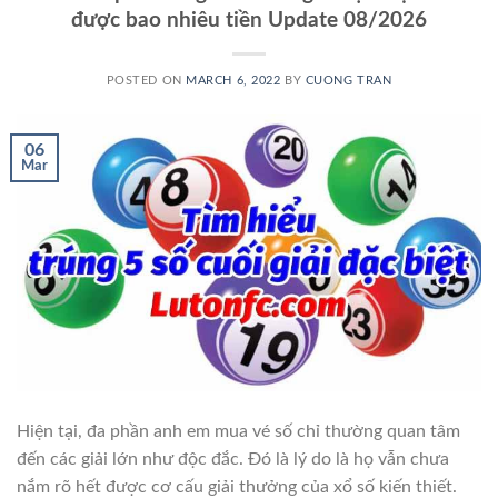
được bao nhiêu tiền Update 08/2026
POSTED ON
MARCH 6, 2022
BY
CUONG TRAN
06
Mar
Hiện tại, đa phần anh em mua vé số chỉ thường quan tâm
đến các giải lớn như độc đắc. Đó là lý do là họ vẫn chưa
nắm rõ hết được cơ cấu giải thưởng của xổ số kiến thiết.