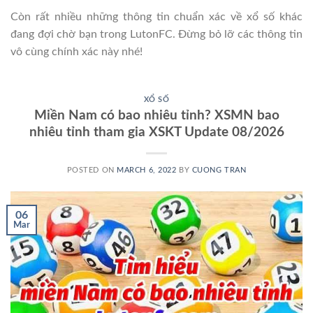
Còn rất nhiều những thông tin chuẩn xác về xổ số khác
đang đợi chờ bạn trong LutonFC. Đừng bỏ lỡ các thông tin
vô cùng chính xác này nhé!
XỔ SỐ
Miền Nam có bao nhiêu tỉnh? XSMN bao
nhiêu tỉnh tham gia XSKT Update 08/2026
POSTED ON
MARCH 6, 2022
BY
CUONG TRAN
06
Mar