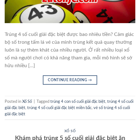
Trúng 4 số cuối giải đặc biệt được bao nhiêu tiền? Cảm giác
bộ số trong tấm lá vé của mình trùng kết quả quay thưởng
luôn là sự thèm khát của nhiều người. Ở rất nhiều loại xổ
số mà người chơi có khả năng tham gia, mỗi mô hình sẽ sở
hữu nhiều […]
CONTINUE READING
→
Posted in
Xổ Số
|
Tagged
trúng 4 con số cuối giải đặc biệt
,
trúng 4 số cuối
giải đặc biệt
,
trúng 4 số cuối giải đặc biệt miền bắc
,
vé số trúng 4 số cuối
giải đặc biệt
XỔ SỐ
Khám phá trúng 5 số cuối giải đặc biệt ăn