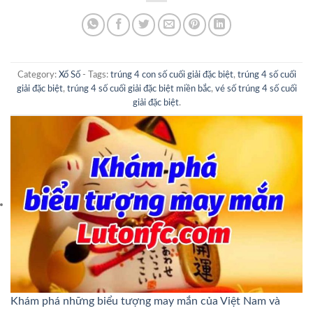
Category:
Xổ Số
- Tags:
trúng 4 con số cuối giải đặc biệt
,
trúng 4 số cuối
giải đặc biệt
,
trúng 4 số cuối giải đặc biệt miền bắc
,
vé số trúng 4 số cuối
giải đặc biệt
.
Khám phá những biểu tượng may mắn của Việt Nam và