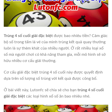
Trúng 4 số cuối giải đặc biệt
được bao nhiêu tiền? Cảm giác
bộ số trong tấm lá vé của mình trùng kết quả quay thưởng
luôn là sự thèm khát của nhiều người. Ở rất nhiều loại xổ
số mà người chơi có khả năng tham gia, mỗi mô hình sẽ sở
hữu nhiều cơ cấu giải thưởng.
Cơ cấu giải đặc biệt trúng 4 số cuối này được quyết định
dựa trên số lượng số trùng với kết quả được công bố.
Ở bài viết này, Lutonfc sẽ chia sẻ cho bạn
trúng 4 số cuối
giải đặc biệt
các loại hình xổ số ăn bao nhiêu nhé.