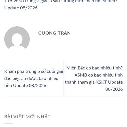
1 tờ vé số trúng 2 giải là sao? Trúng được bao nhiêu tiền?
Update 08/2026
CUONG TRAN
Miền Bắc có bao nhiêu tỉnh?
Khám phá trúng 5 số cuối giải
XSMB có bao nhiêu tỉnh
đặc biệt ăn được bao nhiêu
thành tham gia XSKT Update
tiền Update 08/2026
08/2026
BÀI VIẾT MỚI NHẤT