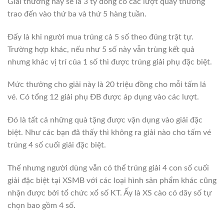
Giải thưởng này sẽ là 3 tỷ đồng có các lượt quay thưởng
trao đến vào thứ ba và thứ 5 hàng tuần.
Đấy là khi người mua trúng cả 5 số theo đúng trật tự.
Trường hợp khác, nếu như 5 số này vẫn trùng kết quả
nhưng khác vị trí của 1 số thì được trúng giải phụ đặc biệt.
Mức thưởng cho giải này là 20 triệu đồng cho mỗi tấm lá
vé. Có tổng 12 giải phụ ĐB được áp dụng vào các lượt.
Đó là tất cả những quà tặng được vận dụng vào giải đặc
biệt. Như các bạn đã thấy thì không ra giải nào cho tấm vé
trúng 4 số cuối giải đặc biệt.
Thế nhưng người dùng vẫn có thể trúng giải 4 con số cuối
giải đặc biệt tại XSMB với các loại hình sản phẩm khác cũng
nhận được bởi tổ chức xổ số KT. Ấy là XS cào có dãy số tự
chọn bao gồm 4 số.