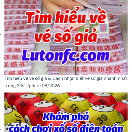
Tìm hiểu về vé số giả & Cách nhận biết vé số giả nhanh nhất
trong 30s Update 08/2026