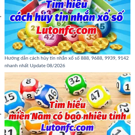
Hướng dẫn cách hủy tin nhắn xổ số 888, 9688, 9939, 9142
nhanh nhất Update 08/2026