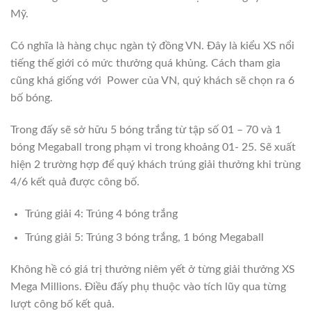
Mỹ.
Có nghĩa là hàng chục ngàn tỷ đồng VN. Đây là kiểu XS nổi
tiếng thế giới có mức thưởng quá khủng. Cách tham gia
cũng khá giống với Power của VN, quý khách sẽ chọn ra 6
bố bóng.
Trong đấy sẽ sở hữu 5 bóng trắng từ tập số 01 – 70 và 1
bóng Megaball trong phạm vi trong khoảng 01- 25. Sẽ xuất
hiện 2 trường hợp để quý khách trúng giải thưởng khi trùng
4/6 kết quả được công bố.
Trúng giải 4: Trúng 4 bóng trắng
Trúng giải 5: Trúng 3 bóng trắng, 1 bóng Megaball
Không hề có giá trị thưởng niêm yết ở từng giải thưởng XS
Mega Millions. Điều đấy phụ thuộc vào tích lũy qua từng
lượt công bố kết quả.