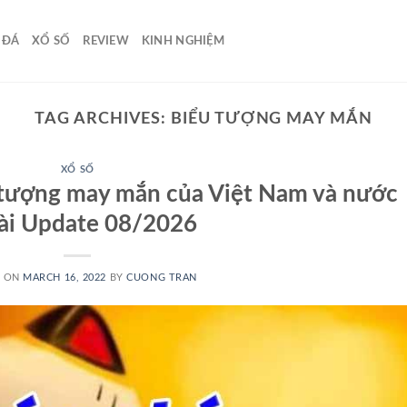
 ĐÁ
XỔ SỐ
REVIEW
KINH NGHIỆM
TAG ARCHIVES:
BIỂU TƯỢNG MAY MẮN
XỔ SỐ
tượng may mắn của Việt Nam và nước
ài Update 08/2026
D ON
MARCH 16, 2022
BY
CUONG TRAN