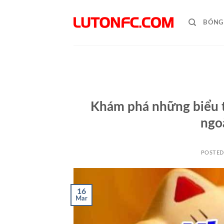
Skip
to
BÓNG
content
Khám phá những biểu 
ngo
POSTE
16
Mar