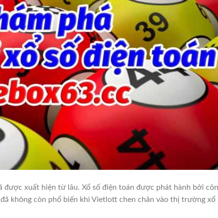
đã được xuất hiện từ lâu. Xổ số điện toán được phát hành bởi cô
đã không còn phổ biến khi Vietlott chen chân vào thị trường xổ