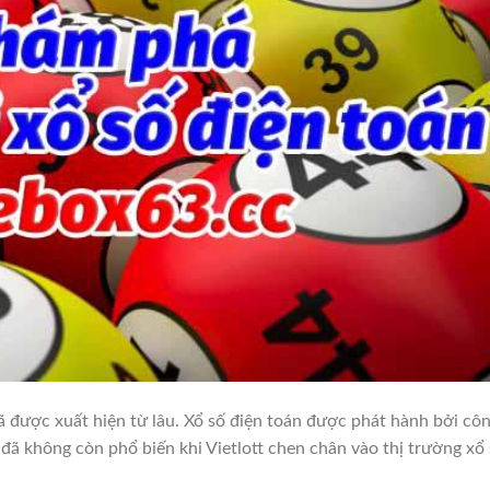
đã được xuất hiện từ lâu. Xổ số điện toán được phát hành bởi cô
đã không còn phổ biến khi Vietlott chen chân vào thị trường xổ