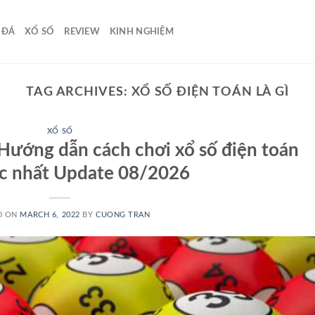
 ĐÁ
XỔ SỐ
REVIEW
KINH NGHIỆM
TAG ARCHIVES:
XỔ SỐ ĐIỆN TOÁN LÀ GÌ
XỔ SỐ
? Hướng dẫn cách chơi xổ số điện toán
ác nhất Update 08/2026
D ON
MARCH 6, 2022
BY
CUONG TRAN