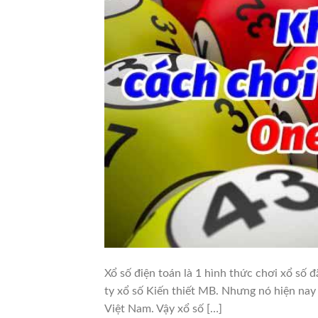
Xổ số điện toán là 1 hình thức chơi xổ số 
ty xổ số Kiến thiết MB. Nhưng nó hiện nay 
Việt Nam. Vậy xổ số […]