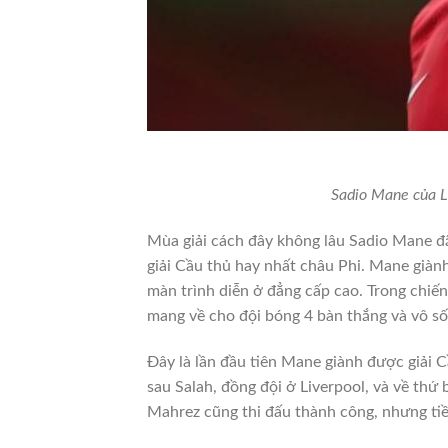
Sadio Mane của Li
Mùa giải cách đây không lâu Sadio Mane 
giải Cầu thủ hay nhất châu Phi. Mane giành
màn trình diễn ở đẳng cấp cao. Trong chiế
mang về cho đội bóng 4 bàn thắng và vô số 
Đây là lần đầu tiên Mane giành được giải 
sau Salah, đồng đội ở Liverpool, và về th
Mahrez cũng thi đấu thành công, nhưng tiề