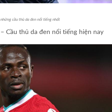
những cầu thủ da đen nổi tiếng nhất
– Cầu thủ da đen nổi tiếng hiện nay