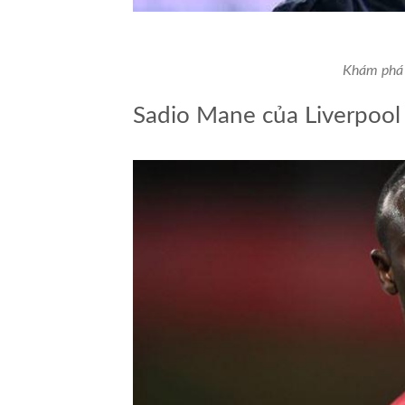
Khám phá 
Sadio Mane của Liverpool 