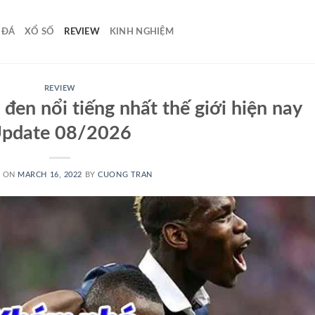
 ĐÁ
XỔ SỐ
REVIEW
KINH NGHIỆM
REVIEW
đen nổi tiếng nhất thế giới hiện nay
pdate 08/2026
D ON
MARCH 16, 2022
BY
CUONG TRAN