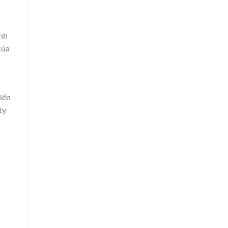
inh
của
iến
ty