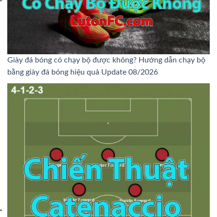
Giày đá bóng có chạy bộ được không? Hướng dẫn chạy bộ
bằng giày đá bóng hiệu quả Update 08/2026