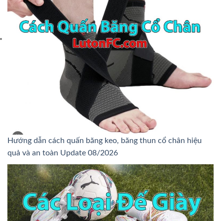
Hướng dẫn cách quấn băng keo, băng thun cổ chân hiệu
quả và an toàn Update 08/2026