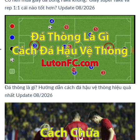
Có nên mua giày đá bóng Fake không? Giày super fake và
rep 1:1 cái nào tốt hơn? Update 08/2026
Đá thòng là gì? Hướng dẫn cách đá hậu vệ thòng hiệu quả
nhất Update 08/2026