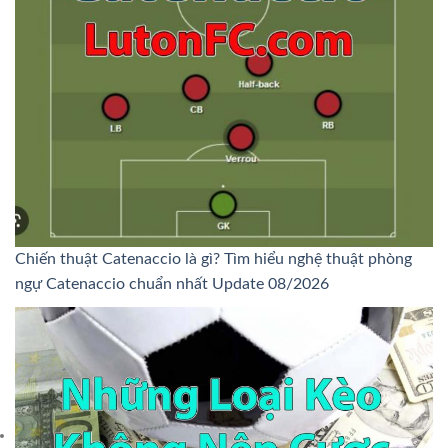
Chiến thuật Catenaccio là gì? Tìm hiểu nghệ thuật phòng
ngự Catenaccio chuẩn nhất Update 08/2026