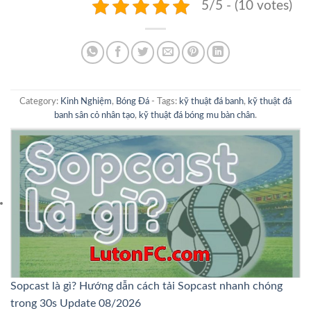
5/5 - (10 votes)
Category:
Kinh Nghiệm
,
Bóng Đá
- Tags:
kỹ thuật đá banh
,
kỹ thuật đá
banh sân cỏ nhân tạo
,
kỹ thuật đá bóng mu bàn chân
.
Sopcast là gì? Hướng dẫn cách tải Sopcast nhanh chóng
trong 30s Update 08/2026