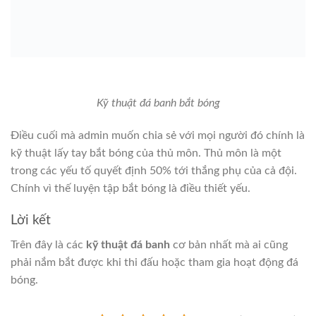
Kỹ thuật đá banh bắt bóng
Điều cuối mà admin muốn chia sẻ với mọi người đó chính là
kỹ thuật lấy tay bắt bóng của thủ môn. Thủ môn là một
trong các yếu tố quyết định 50% tới thắng phụ của cả đội.
Chính vì thế luyện tập bắt bóng là điều thiết yếu.
Lời kết
Trên đây là các
kỹ thuật đá banh
cơ bản nhất mà ai cũng
phải nắm bắt được khi thi đấu hoặc tham gia hoạt động đá
bóng.