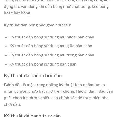
Trang bị cho mọi người kiến thức trong dẫn bóng cộng với
động tác vận dụng khi dẫn bóng như chặt bóng, kéo bóng
hoặc hất bóng…
Kỹ thuật dẫn bóng bao gồm như sau:
Kỹ thuật dẫn bóng sử dụng mu ngoài bàn chân
Kỹ thuật dẫn bóng sử dụng mu giữa bàn chân
Kỹ thuật dẫn bóng sử dụng mu trong bàn chân
Kỹ thuật dẫn bóng sử dụng bàn chân
Kỹ thuật đá banh chơi đầu
Đánh đầu là một trong những kỹ thuật khó nhằm tạo ra
những trường hợp bất ngờ trên không. Người đánh đầu cần
phải chọn lựa được chiều cao chính xác để thực hiện pha
chơi đầu.
Kỹ thuật đá banh truy cản