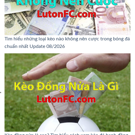
Tìm hiểu những loại kèo nào không nên cược trong bóng đá
chuẩn nhất Update 08/2026