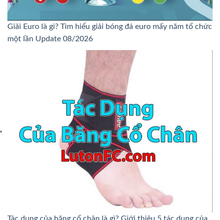
Giải Euro là gì? Tìm hiểu giải bóng đá euro mấy năm tổ chức
một lần Update 08/2026
Tác dụng của băng cổ chân là gì? Giới thiệu 5 tác dụng của