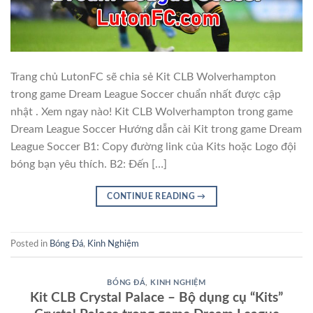
Trang chủ LutonFC sẽ chia sẻ Kit CLB Wolverhampton
trong game Dream League Soccer chuẩn nhất được cập
nhật . Xem ngay nào! Kit CLB Wolverhampton trong game
Dream League Soccer Hướng dẫn cài Kit trong game Dream
League Soccer B1: Copy đường link của Kits hoặc Logo đội
bóng bạn yêu thích. B2: Đến […]
CONTINUE READING
→
Posted in
Bóng Đá
,
Kinh Nghiệm
BÓNG ĐÁ
,
KINH NGHIỆM
Kit CLB Crystal Palace – Bộ dụng cụ “Kits”