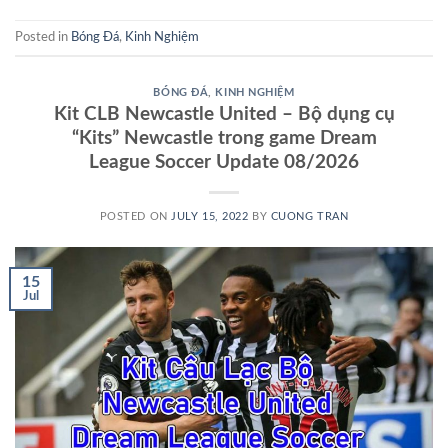
Posted in
Bóng Đá
,
Kinh Nghiệm
BÓNG ĐÁ
,
KINH NGHIỆM
Kit CLB Newcastle United – Bộ dụng cụ
“Kits” Newcastle trong game Dream
League Soccer Update 08/2026
POSTED ON
JULY 15, 2022
BY
CUONG TRAN
15
Jul