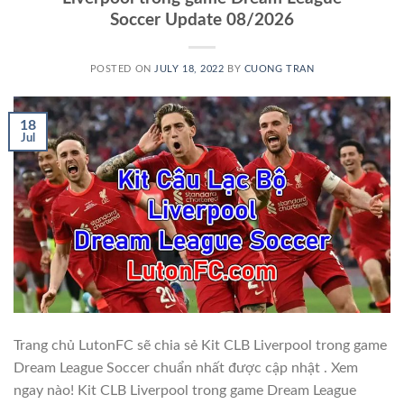
Soccer Update 08/2026
POSTED ON
JULY 18, 2022
BY
CUONG TRAN
18
Jul
Trang chủ LutonFC sẽ chia sẻ Kit CLB Liverpool trong game
Dream League Soccer chuẩn nhất được cập nhật . Xem
ngay nào! Kit CLB Liverpool trong game Dream League