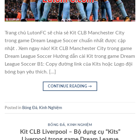
Trang chủ LutonFC sẽ chia sẻ Kit CLB Manchester City
trong game Dream League Soccer chuẩn nhất được cập
nhật . Xem ngay nào! Kit CLB Manchester City trong game
Dream League Soccer Hướng dẫn cài Kit trong game Dream
League Soccer B1: Copy đường link của Kits hoặc Logo đội
bóng bạn yêu thích. […]
CONTINUE READING
→
Posted in
Bóng Đá
,
Kinh Nghiệm
BÓNG ĐÁ
,
KINH NGHIỆM
Kit CLB Liverpool – Bộ dụng cụ “Kits”
Liverpool trong game Dream League