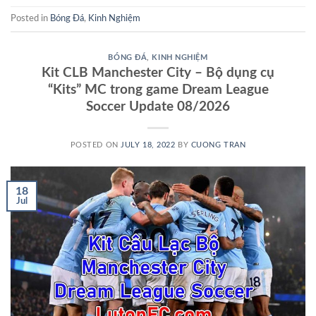
Posted in
Bóng Đá
,
Kinh Nghiệm
BÓNG ĐÁ
,
KINH NGHIỆM
Kit CLB Manchester City – Bộ dụng cụ
“Kits” MC trong game Dream League
Soccer Update 08/2026
POSTED ON
JULY 18, 2022
BY
CUONG TRAN
18
Jul