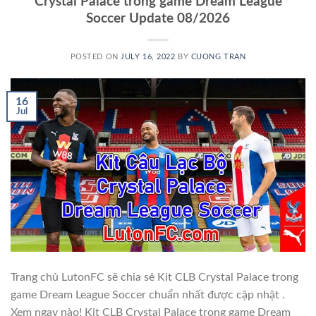
Crystal Palace trong game Dream League
Soccer Update 08/2026
POSTED ON
JULY 16, 2022
BY
CUONG TRAN
16
Jul
Trang chủ LutonFC sẽ chia sẻ Kit CLB Crystal Palace trong
game Dream League Soccer chuẩn nhất được cập nhật .
Xem ngay nào! Kit CLB Crystal Palace trong game Dream