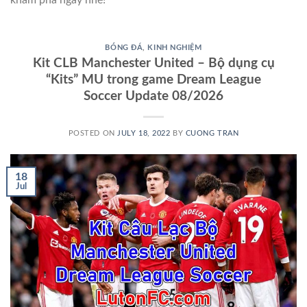
khám phá ngay nhé!
BÓNG ĐÁ
,
KINH NGHIỆM
Kit CLB Manchester United – Bộ dụng cụ
“Kits” MU trong game Dream League
Soccer Update 08/2026
POSTED ON
JULY 18, 2022
BY
CUONG TRAN
18
Jul