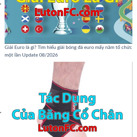
Giải Euro là gì? Tìm hiểu giải bóng đá euro mấy năm tổ chức
một lần Update 08/2026