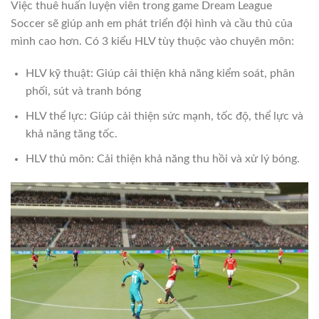
Việc thuê huấn luyện viên trong game Dream League
Soccer sẽ giúp anh em phát triển đội hình và cầu thủ của
mình cao hơn. Có 3 kiểu HLV tùy thuộc vào chuyên môn:
HLV kỹ thuật: Giúp cải thiện khả năng kiểm soát, phân
phối, sút và tranh bóng
HLV thể lực: Giúp cải thiện sức mạnh, tốc độ, thể lực và
khả năng tăng tốc.
HLV thủ môn: Cải thiện khả năng thu hồi và xử lý bóng.