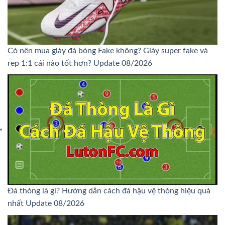
Có nên mua giày đá bóng Fake không? Giày super fake và
rep 1:1 cái nào tốt hơn? Update 08/2026
Đá thòng là gì? Hướng dẫn cách đá hậu vệ thòng hiệu quả
nhất Update 08/2026