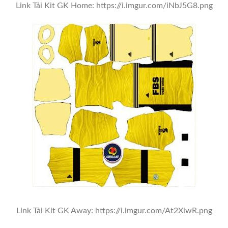
Link Tải Kit GK Home: https://i.imgur.com/iNbJ5G8.png
Link Tải Kit GK Away: https://i.imgur.com/At2XiwR.png