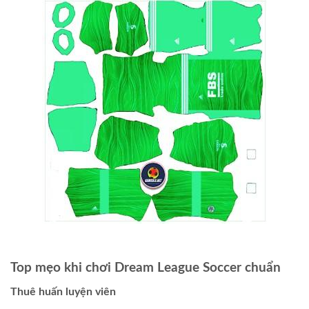
Top mẹo khi chơi Dream League Soccer chuẩn
Thuê huấn luyện viên