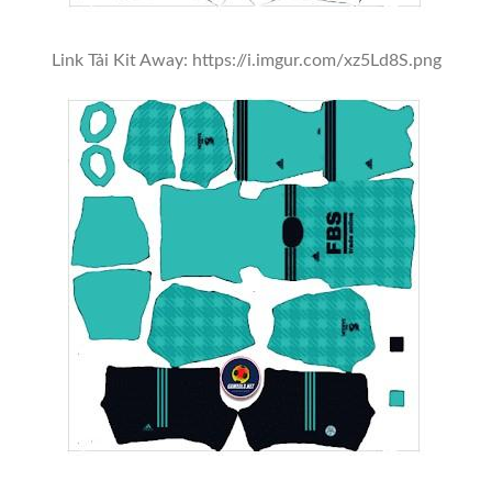
Link Tải Kit Away: https://i.imgur.com/xz5Ld8S.png