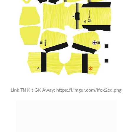
Link Tải Kit GK Away: https://i.imgur.com/lfox2cd.png