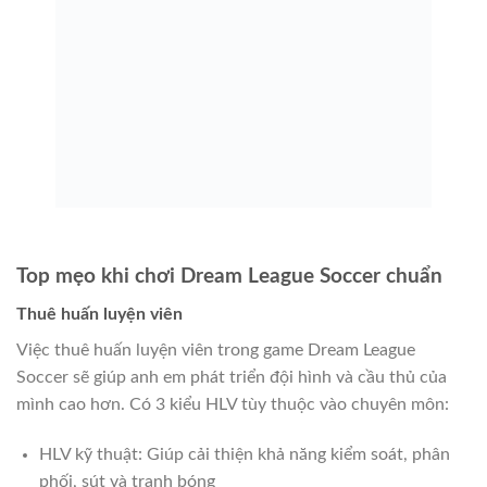
Top mẹo khi chơi Dream League Soccer chuẩn
Thuê huấn luyện viên
Việc thuê huấn luyện viên trong game Dream League
Soccer sẽ giúp anh em phát triển đội hình và cầu thủ của
mình cao hơn. Có 3 kiểu HLV tùy thuộc vào chuyên môn:
HLV kỹ thuật: Giúp cải thiện khả năng kiểm soát, phân
phối, sút và tranh bóng