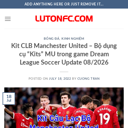
Skip
ADD ANYTHING HERE OR JUST REMOVE IT...
to
content
BÓNG ĐÁ
,
KINH NGHIỆM
Kit CLB Manchester United – Bộ dụng
cụ “Kits” MU trong game Dream
League Soccer Update 08/2026
POSTED ON
JULY 18, 2022
BY
CUONG TRAN
18
Jul