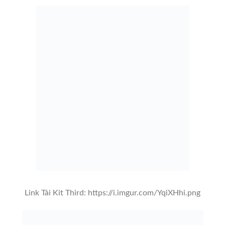
Link Tải Kit Third: https://i.imgur.com/YqiXHhi.png