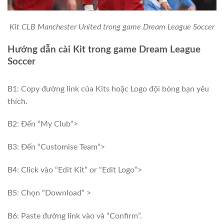
Kit CLB Manchester United trong game Dream League Soccer
Hướng dẫn cài Kit trong game Dream League
Soccer
B1: Copy đường link của Kits hoặc Logo đội bóng bạn yêu
thích.
B2: Đến “My Club“>
B3: Đến “Customise Team“>
B4: Click vào “Edit Kit” or “Edit Logo”>
B5: Chọn “Download” >
B6: Paste đường link vào và “Confirm”.