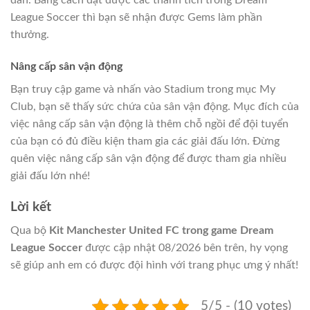
dẫn. Bằng cách đạt được các thành tích trong Dream
League Soccer thì bạn sẽ nhận được Gems làm phần
thưởng.
Nâng cấp sân vận động
Bạn truy cập game và nhấn vào Stadium trong mục My
Club, bạn sẽ thấy sức chứa của sân vận động. Mục đích của
việc nâng cấp sân vận động là thêm chỗ ngồi để đội tuyển
của bạn có đủ điều kiện tham gia các giải đấu lớn. Đừng
quên việc nâng cấp sân vận động để được tham gia nhiều
giải đấu lớn nhé!
Lời kết
Qua bộ
Kit Manchester United FC trong game Dream
League Soccer
được cập nhật 08/2026 bên trên, hy vọng
sẽ giúp anh em có được đội hình với trang phục ưng ý nhất!
5/5 - (10 votes)