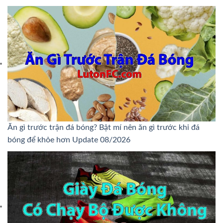
Ăn gì trước trận đá bóng? Bật mí nên ăn gì trước khi đá
bóng để khỏe hơn Update 08/2026