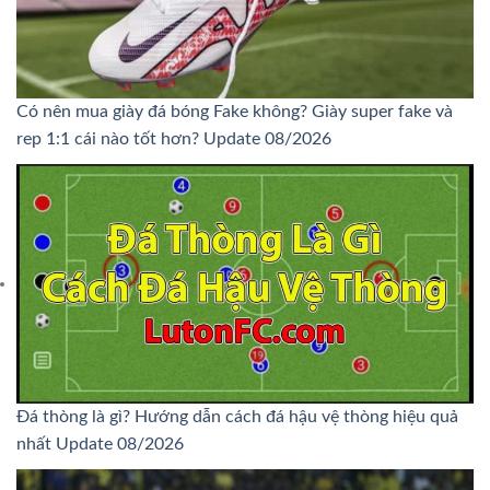
Có nên mua giày đá bóng Fake không? Giày super fake và
rep 1:1 cái nào tốt hơn? Update 08/2026
Đá thòng là gì? Hướng dẫn cách đá hậu vệ thòng hiệu quả
nhất Update 08/2026