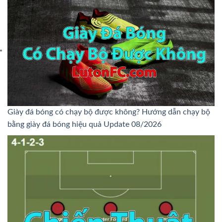
Giày đá bóng có chạy bộ được không? Hướng dẫn chạy bộ
bằng giày đá bóng hiệu quả Update 08/2026