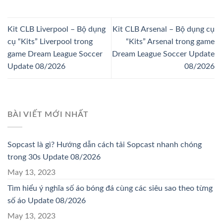
Kit CLB Liverpool – Bộ dụng
Kit CLB Arsenal – Bộ dụng cụ
cụ “Kits” Liverpool trong
“Kits” Arsenal trong game
game Dream League Soccer
Dream League Soccer Update
Update 08/2026
08/2026
BÀI VIẾT MỚI NHẤT
Sopcast là gì? Hướng dẫn cách tải Sopcast nhanh chóng
trong 30s Update 08/2026
May 13, 2023
Tìm hiểu ý nghĩa số áo bóng đá cùng các siêu sao theo từng
số áo Update 08/2026
May 13, 2023