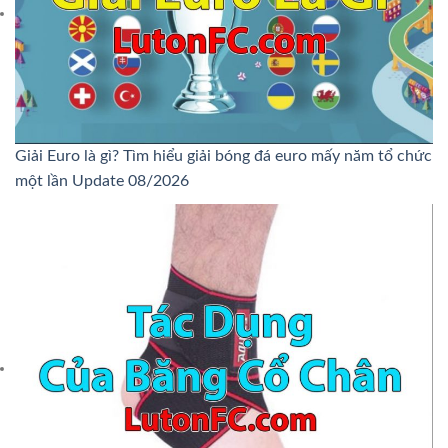
Giải Euro là gì? Tìm hiểu giải bóng đá euro mấy năm tổ chức
một lần Update 08/2026