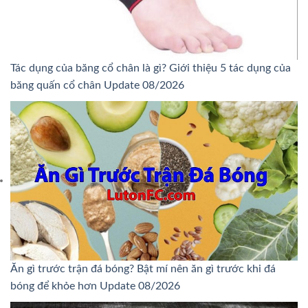
Tác dụng của băng cổ chân là gì? Giới thiệu 5 tác dụng của
băng quấn cổ chân Update 08/2026
Ăn gì trước trận đá bóng? Bật mí nên ăn gì trước khi đá
bóng để khỏe hơn Update 08/2026