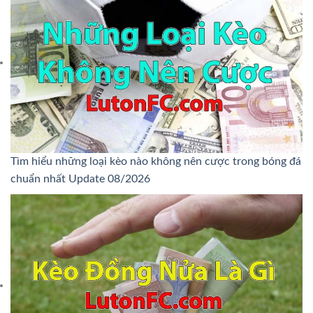
Tìm hiểu những loại kèo nào không nên cược trong bóng đá
chuẩn nhất Update 08/2026