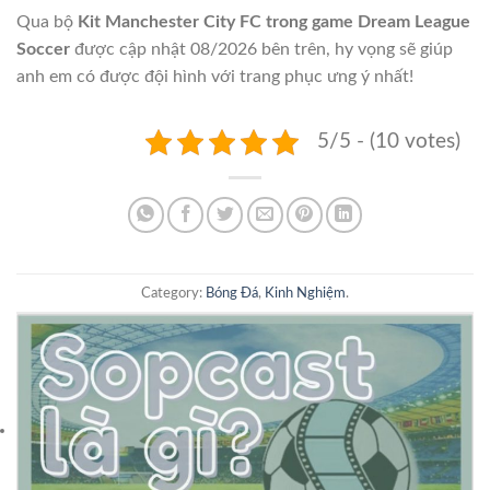
Qua bộ
Kit Manchester City FC trong game Dream League
Soccer
được cập nhật 08/2026 bên trên, hy vọng sẽ giúp
anh em có được đội hình với trang phục ưng ý nhất!
5/5 - (10 votes)
Category:
Bóng Đá
,
Kinh Nghiệm
.