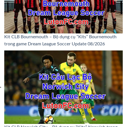
Kit CLB Bournemouth – Bộ dụng cụ “Kits” Bournemouth
trong game Dream League Soccer Update 08/2026