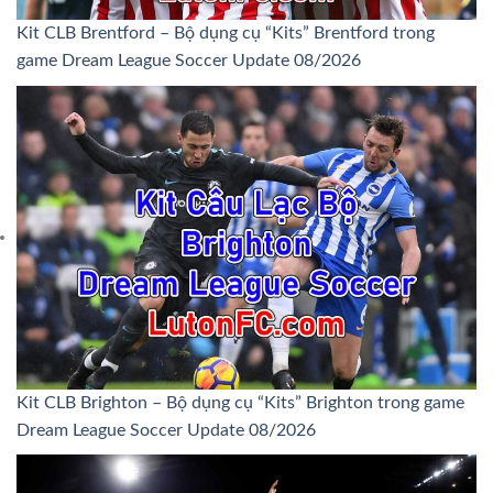
Kit CLB Brentford – Bộ dụng cụ “Kits” Brentford trong
game Dream League Soccer Update 08/2026
Kit CLB Brighton – Bộ dụng cụ “Kits” Brighton trong game
Dream League Soccer Update 08/2026