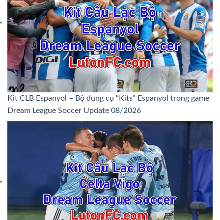
Kit CLB Espanyol – Bộ dụng cụ “Kits” Espanyol trong game
Dream League Soccer Update 08/2026