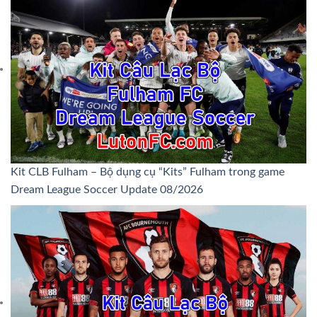
Kit CLB Fulham – Bộ dụng cụ “Kits” Fulham trong game
Dream League Soccer Update 08/2026