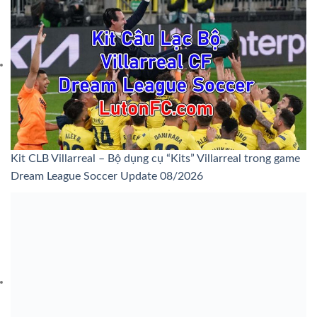
Kit CLB Villarreal – Bộ dụng cụ “Kits” Villarreal trong game
Dream League Soccer Update 08/2026