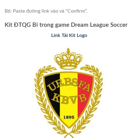
B6: Paste đường link vào và “Confirm”.
Kit ĐTQG Bỉ trong game Dream League Soccer
Link Tải Kit Logo