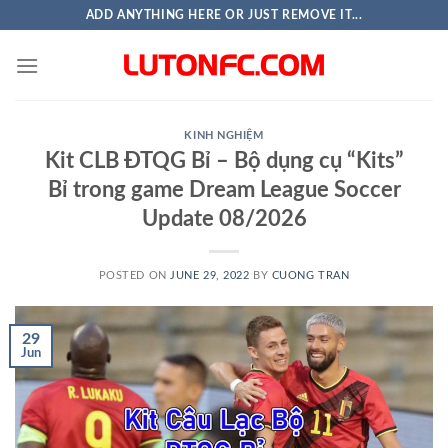
Skip
ADD ANYTHING HERE OR JUST REMOVE IT...
to
content
KINH NGHIỆM
Kit CLB ĐTQG Bỉ – Bộ dụng cụ “Kits”
Bỉ trong game Dream League Soccer
Update 08/2026
POSTED ON
JUNE 29, 2022
BY
CUONG TRAN
29
Jun