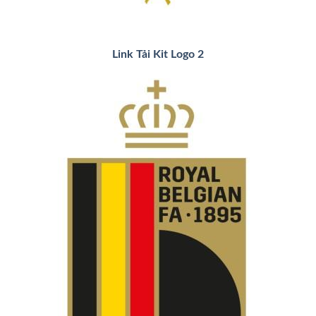
Link Tải Kit Logo 2