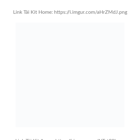
Link Tải Kit Home: https://i.imgur.com/aHrZMdJ.png