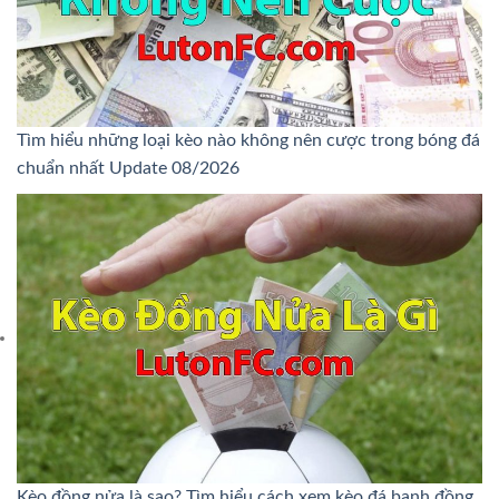
Tìm hiểu những loại kèo nào không nên cược trong bóng đá
chuẩn nhất Update 08/2026
Kèo đồng nửa là sao? Tìm hiểu cách xem kèo đá banh đồng