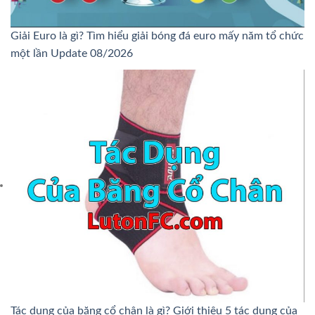
Giải Euro là gì? Tìm hiểu giải bóng đá euro mấy năm tổ chức
một lần Update 08/2026
Tác dụng của băng cổ chân là gì? Giới thiệu 5 tác dụng của