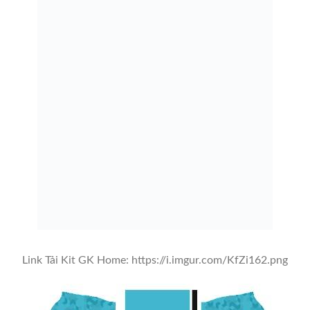
Link Tải Kit GK Home: https://i.imgur.com/KfZi162.png