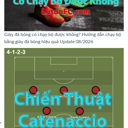
Giày đá bóng có chạy bộ được không? Hướng dẫn chạy bộ
bằng giày đá bóng hiệu quả Update 08/2026