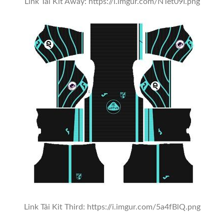
Link Tải Kit Away: https://i.imgur.com/NTet09I.png
Link Tải Kit Third: https://i.imgur.com/5a4fBlQ.png