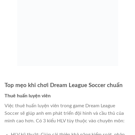
Top mẹo khi chơi Dream League Soccer chuẩn
Thuê huấn luyện viên
Việc thuê huấn luyện viên trong game Dream League
Soccer sẽ giúp anh em phát triển đội hình và cầu thủ của
mình cao hơn. Có 3 kiểu HLV tùy thuộc vào chuyên môn:
HLV kỹ thuật: Giúp cải thiện khả năng kiểm soát, phân