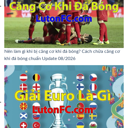
Nên làm gì khi bị căng cơ khi đá bóng? Cách chữa căng cơ
khi đá bóng chuẩn Update 08/2026