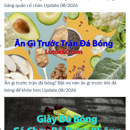
băng quấn cổ chân Update 08/2026
Ăn gì trước trận đá bóng? Bật mí nên ăn gì trước khi đá
bóng để khỏe hơn Update 08/2026