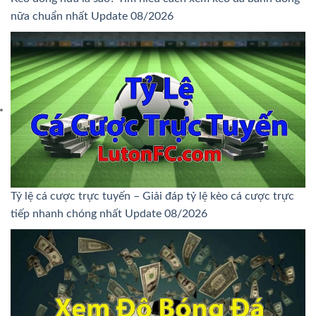
nữa chuẩn nhất Update 08/2026
Tỷ lệ cá cược trực tuyến – Giải đáp tỷ lệ kèo cá cược trực
tiếp nhanh chóng nhất Update 08/2026