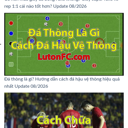
rep 1:1 cái nào tốt hơn? Update 08/2026
Đá thòng là gì? Hướng dẫn cách đá hậu vệ thòng hiệu quả
nhất Update 08/2026