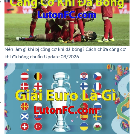
Nên làm gì khi bị căng cơ khi đá bóng? Cách chữa căng cơ
khi đá bóng chuẩn Update 08/2026