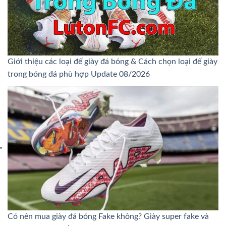
Giới thiệu các loại đế giày đá bóng & Cách chọn loại đế giày
trong bóng đá phù hợp Update 08/2026
Có nên mua giày đá bóng Fake không? Giày super fake và