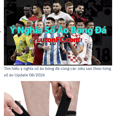
Tìm hiểu ý nghĩa số áo bóng đá cùng các siêu sao theo từng
số áo Update 08/2026