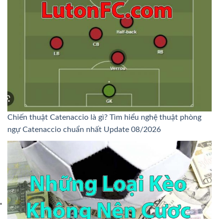
Chiến thuật Catenaccio là gì? Tìm hiểu nghệ thuật phòng
ngự Catenaccio chuẩn nhất Update 08/2026