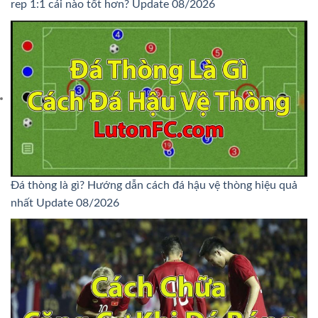
rep 1:1 cái nào tốt hơn? Update 08/2026
Đá thòng là gì? Hướng dẫn cách đá hậu vệ thòng hiệu quả
nhất Update 08/2026