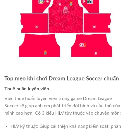
Top mẹo khi chơi Dream League Soccer chuẩn
Thuê huấn luyện viên
Việc thuê huấn luyện viên trong game Dream League
Soccer sẽ giúp anh em phát triển đội hình và cầu thủ của
mình cao hơn. Có 3 kiểu HLV tùy thuộc vào chuyên môn:
HLV kỹ thuật: Giúp cải thiện khả năng kiểm soát, phân