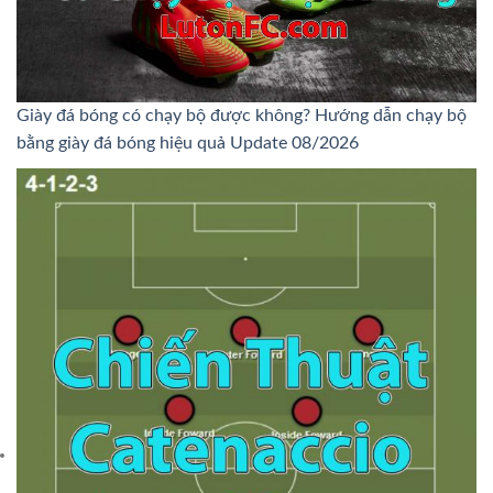
Giày đá bóng có chạy bộ được không? Hướng dẫn chạy bộ
bằng giày đá bóng hiệu quả Update 08/2026