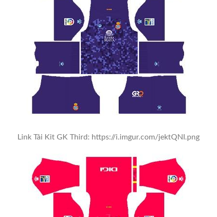
Link Tải Kit GK Third: https://i.imgur.com/jektQNI.png