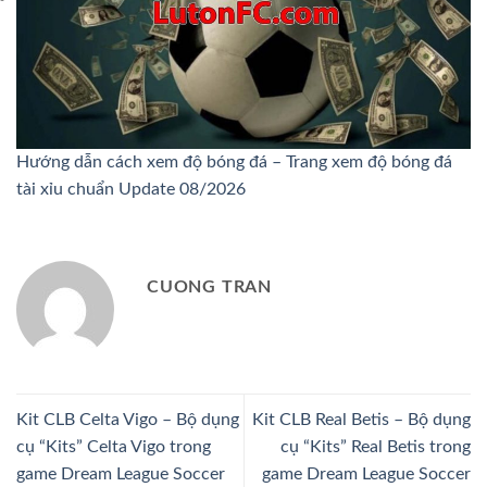
Hướng dẫn cách xem độ bóng đá – Trang xem độ bóng đá
tài xỉu chuẩn Update 08/2026
CUONG TRAN
Kit CLB Celta Vigo – Bộ dụng
Kit CLB Real Betis – Bộ dụng
cụ “Kits” Celta Vigo trong
cụ “Kits” Real Betis trong
game Dream League Soccer
game Dream League Soccer