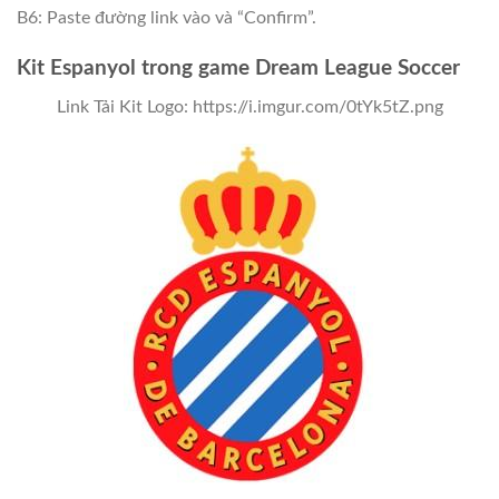
B6: Paste đường link vào và “Confirm”.
Kit Espanyol trong game Dream League Soccer
Link Tải Kit Logo: https://i.imgur.com/0tYk5tZ.png