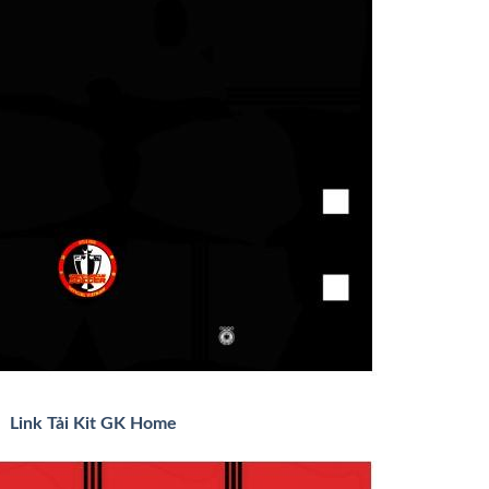
Link Tải Kit GK Home