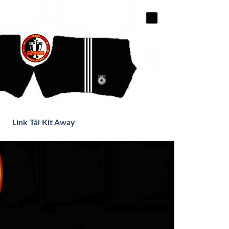
Link Tải Kit Away