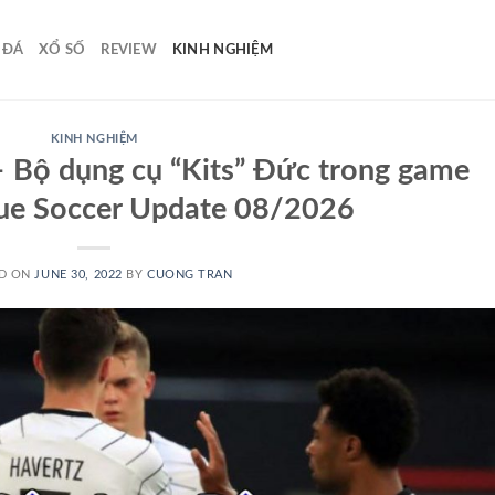
 ĐÁ
XỔ SỐ
REVIEW
KINH NGHIỆM
KINH NGHIỆM
Bộ dụng cụ “Kits” Đức trong game
ue Soccer Update 08/2026
D ON
JUNE 30, 2022
BY
CUONG TRAN