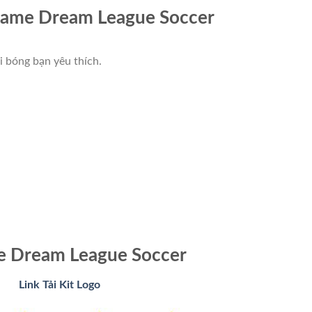
 game Dream League Soccer
i bóng bạn yêu thích.
e Dream League Soccer
Link Tải Kit Logo