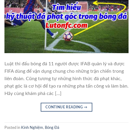
Luật thi đấu bóng đá 11 người được IFAB quản lý và được
FIFA dùng để vận dụng chung cho những trận chiến trong
liên đoàn. Cũng tương tự những hình thức đá phạt khác,
phạt góc là cơ hội để tạo ra những pha tấn công và làm bàn.
Hãy cùng khám phá các […]
CONTINUE READING
→
Posted in
Kinh Nghiệm
,
Bóng Đá