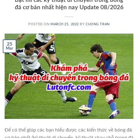
Bật mí các kỹ thuật di chuyển trong bóng
đá cơ bản nhất hiện nay Update 08/2026
POSTED ON
MARCH 25, 2022
BY
CUONG TRAN
25
Mar
Để có thể giúp các bạn hiểu được các kiến thức về bóng đá
cơ bản nhất (kỹ thuật di chuyển, kỹ thuật chạy chỗ trong đá