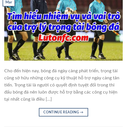
Mar
Cho đến hiện nay, bóng đá ngày càng phát triển, trọng tài
cũng sở hữu những công cụ kỹ thuật hỗ trợ ngày càng tân
tiến. Trọng tài là người có quyết định tuyệt đối trong thi
đấu bóng đá nên luôn được hỗ trợ bằng các công cụ hiện
tại nhất cũng là điều […]
CONTINUE READING
→