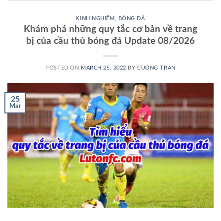
KINH NGHIỆM
,
BÓNG ĐÁ
Khám phá những quy tắc cơ bản về trang
bị của cầu thủ bóng đá Update 08/2026
POSTED ON
MARCH 25, 2022
BY
CUONG TRAN
25
Mar