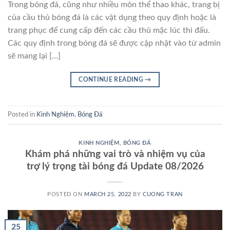
Trong bóng đá, cũng như nhiều môn thể thao khác, trang bị
của cầu thủ bóng đá là các vật dụng theo quy định hoặc là
trang phục để cung cấp đến các cầu thủ mặc lúc thi đấu.
Các quy định trong bóng đá sẽ được cập nhật vào từ admin
sẽ mang lại […]
CONTINUE READING
→
Posted in
Kinh Nghiệm
,
Bóng Đá
KINH NGHIỆM
,
BÓNG ĐÁ
Khám phá những vai trò và nhiệm vụ của
trợ lý trọng tài bóng đá Update 08/2026
POSTED ON
MARCH 25, 2022
BY
CUONG TRAN
25