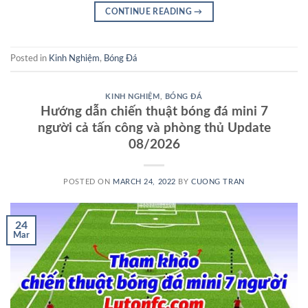
CONTINUE READING
→
Posted in
Kinh Nghiệm
,
Bóng Đá
KINH NGHIỆM
,
BÓNG ĐÁ
Hướng dẫn chiến thuật bóng đá mini 7
người cả tấn công và phòng thủ Update
08/2026
POSTED ON
MARCH 24, 2022
BY
CUONG TRAN
24
Mar