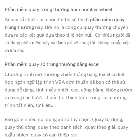
Phần mềm quay trúng thưởng Spin number wheel
Ai hay tổ chức các cuộc thì thì sẽ thích
phần mềm quay
trúng thưởng
này. Bởi nó là công cụ quay thưởng chuyên
đưa ra các kết quả dựa theo tỉ lệ hên xui.
Có nhiều người đã
sử dụng phần mềm này và đánh giá vô cùng tốt, không lo sắp xếp
và lừa đảo.
Phần mềm quay số trúng thưởng bằng excel
Chương trình mở thưởng chiến thắng bằng Excel có kết
hợp ngôn ngữ lập trình VBA đơn thuần để bạn có thể sử
dụng dễ dàng, tính ngẫu nhiên cao, công bằng, không rườm
rà trong các bước chuẩn bị.
Thích hợp trong các chương
trình tất niên, sự kiện….
Bao gồm nhiều nội dung xổ số tùy chọn: Quay tự động,
quay thủ công, quay theo danh sách, quay theo giải, quay
ngẫu nhiên, quay có can thiệp .v.v..