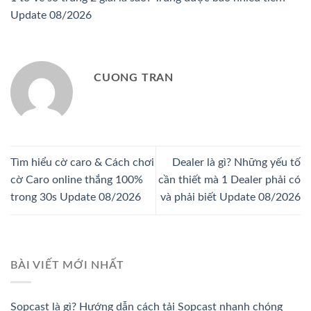
Update 08/2026
CUONG TRAN
Tìm hiểu cờ caro & Cách chơi
Dealer là gì? Những yếu tố
cờ Caro online thắng 100%
cần thiết mà 1 Dealer phải có
trong 30s Update 08/2026
và phải biết Update 08/2026
BÀI VIẾT MỚI NHẤT
Sopcast là gì? Hướng dẫn cách tải Sopcast nhanh chóng