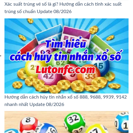
Xác suất trúng vé số là gì? Hướng dẫn cách tính xác suất
trúng số chuẩn Update 08/2026
Hướng dẫn cách hủy tin nhắn xổ số 888, 9688, 9939, 9142
nhanh nhất Update 08/2026