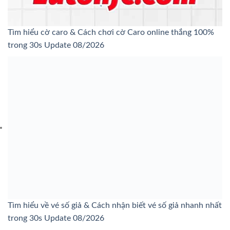
Tìm hiểu cờ caro & Cách chơi cờ Caro online thắng 100%
trong 30s Update 08/2026
Tìm hiểu về vé số giả & Cách nhận biết vé số giả nhanh nhất
trong 30s Update 08/2026