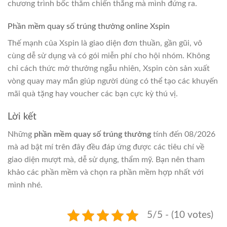
chương trình bốc thăm chiến thắng mà mình đứng ra.
Phần mềm quay số trúng thưởng online Xspin
Thế mạnh của Xspin là giao diện đơn thuần, gần gũi, vô
cùng dễ sử dụng và có gói miễn phí cho hội nhóm. Không
chỉ cách thức mở thưởng ngẫu nhiên, Xspin còn sản xuất
vòng quay may mắn giúp người dùng có thể tạo các khuyến
mãi quà tặng hay voucher các bạn cực kỳ thú vị.
Lời kết
Những
phần mềm quay số trúng thưởng
tính đến 08/2026
mà ad bật mí trên đây đều đáp ứng được các tiêu chí về
giao diện mượt mà, dễ sử dụng, thẩm mỹ. Bạn nên tham
khảo các phần mềm và chọn ra phần mềm hợp nhất với
mình nhé.
5/5 - (10 votes)