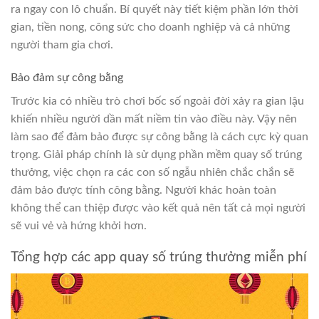
ra ngay con lô chuẩn. Bí quyết này tiết kiệm phần lớn thời
gian, tiền nong, công sức cho doanh nghiệp và cả những
người tham gia chơi.
Bảo đảm sự công bằng
Trước kia có nhiều trò chơi bốc số ngoài đời xảy ra gian lậu
khiến nhiều người dần mất niềm tin vào điều này. Vậy nên
làm sao để đảm bảo được sự công bằng là cách cực kỳ quan
trọng.
Giải pháp chính là sử dụng phần mềm quay số trúng
thưởng, việc chọn ra các con số ngẫu nhiên chắc chắn sẽ
đảm bảo được tính công bằng. Người khác hoàn toàn
không thể can thiệp được vào kết quả nên tất cả mọi người
sẽ vui vẻ và hứng khởi hơn.
Tổng hợp các app quay số trúng thưởng miễn phí