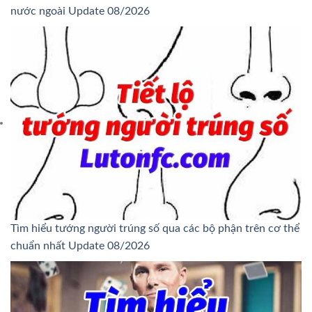
nước ngoài Update 08/2026
Tìm hiểu tướng người trúng số qua các bộ phận trên cơ thể
chuẩn nhất Update 08/2026