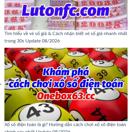
Tìm hiểu về vé số giả & Cách nhận biết vé số giả nhanh nhất
trong 30s Update 08/2026
Xổ số điện toán là gì? Hướng dẫn cách chơi xổ số điện toán