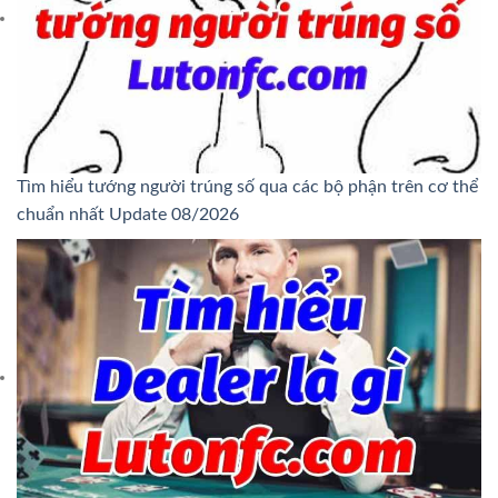
Tìm hiểu tướng người trúng số qua các bộ phận trên cơ thể
chuẩn nhất Update 08/2026