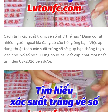
Cách tính xác suất trúng vé số
như thế nào? Đang có rất
nhiều người ngoài kia đang có câu hỏi giống bạn. Việc áp
dụng thuật toán
xác suất trúng số
sẽ giúp bạn thông thạo
việc chơi xổ số hơn. Đừng bỏ lỡ bài viết cập nhật mới nhất
tính đến 08/2026 bên dưới.