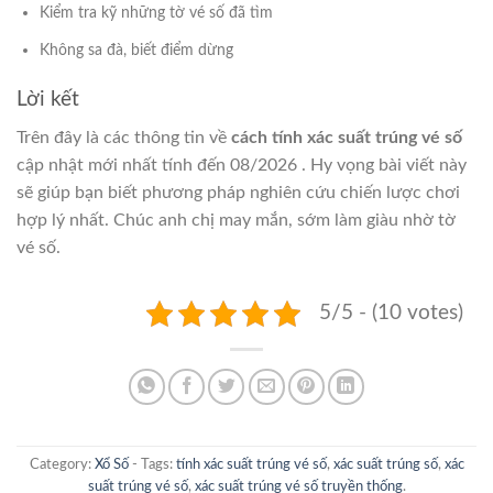
Kiểm tra kỹ những tờ vé số đã tìm
Không sa đà, biết điểm dừng
Lời kết
Trên đây là các thông tin về
cách tính xác suất trúng vé số
cập nhật mới nhất tính đến 08/2026 . Hy vọng bài viết này
sẽ giúp bạn biết phương pháp nghiên cứu chiến lược chơi
hợp lý nhất. Chúc anh chị may mắn, sớm làm giàu nhờ tờ
vé số.
5/5 - (10 votes)
Category:
Xổ Số
- Tags:
tính xác suất trúng vé số
,
xác suất trúng số
,
xác
suất trúng vé số
,
xác suất trúng vé số truyền thống
.