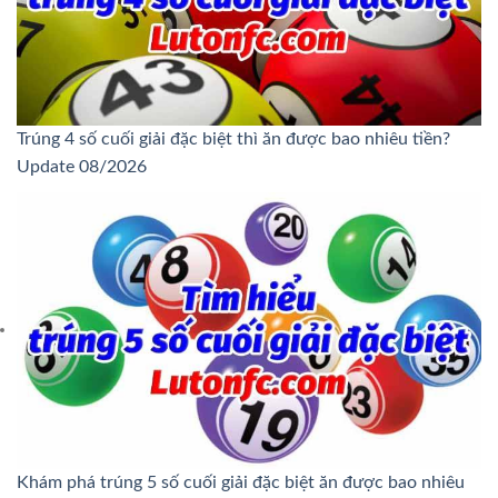
Trúng 4 số cuối giải đặc biệt thì ăn được bao nhiêu tiền?
Update 08/2026
Khám phá trúng 5 số cuối giải đặc biệt ăn được bao nhiêu