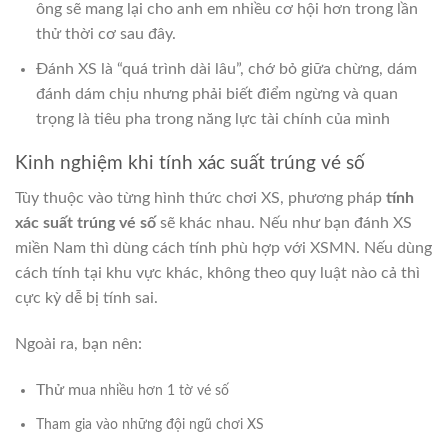
ông sẽ mang lại cho anh em nhiều cơ hội hơn trong lần
thử thời cơ sau đây.
Đánh XS là “quá trình dài lâu”, chớ bỏ giữa chừng, dám
đánh dám chịu nhưng phải biết điểm ngừng và quan
trọng là tiêu pha trong năng lực tài chính của mình
Kinh nghiệm khi tính xác suất trúng vé số
Tùy thuộc vào từng hình thức chơi XS, phương pháp
tính
xác suất trúng vé số
sẽ khác nhau. Nếu như bạn đánh XS
miền Nam thì dùng cách tính phù hợp với XSMN. Nếu dùng
cách tính tại khu vực khác, không theo quy luật nào cả thì
cực kỳ dễ bị tính sai.
Ngoài ra, bạn nên:
Thử m
ua nhiều hơn 1 tờ vé số
Tham gia vào những đội ngũ chơi XS