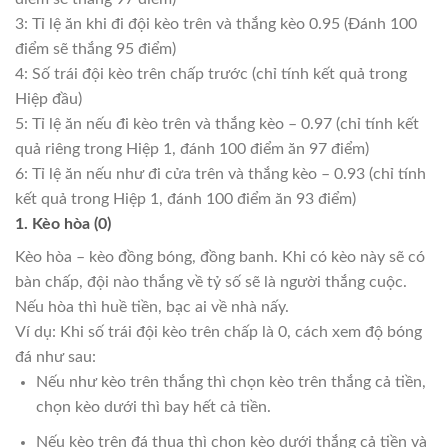
3: Tỉ lệ ăn khi đi đội kèo trên và thắng kèo 0.95 (Đánh 100
điểm sẽ thắng 95 điểm)
4: Số trái đội kèo trên chấp trước (chỉ tính kết quả trong
Hiệp đầu)
5: Tỉ lệ ăn nếu đi kèo trên và thắng kèo – 0.97 (chỉ tính kết
quả riêng trong Hiệp 1, đánh 100 điểm ăn 97 điểm)
6: Tỉ lệ ăn nếu như đi cửa trên và thắng kèo – 0.93 (chỉ tính
kết quả trong Hiệp 1, đánh 100 điểm ăn 93 điểm)
1. Kèo hòa (0)
Kèo hòa – kèo đồng bóng, đồng banh. Khi có kèo này sẽ có
bàn chấp, đội nào thắng về tỷ số sẽ là người thắng cuộc.
Nếu hòa thì huề tiền, bạc ai về nhà nấy.
Ví dụ: Khi số trái đội kèo trên chấp là 0, cách xem độ bóng
đá như sau:
Nếu như kèo trên thắng thì chọn kèo trên thắng cả tiền,
chọn kèo dưới thì bay hết cả tiền.
Nếu kèo trên đá thua thì chọn kèo dưới thắng cả tiền và