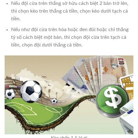
Nếu đội cửa trên thắng sở hữu cách biệt 2 bàn trở lên,
thì chọn kèo trên thắng cả tiền, chọn kèo dưới tạch cả
tiền.
Nếu như đội cửa trên hòa hoặc đen đủi hoặc chỉ thắng
tỷ số cách biệt một bàn, thì chọn đội cửa trên tạch cả
tiền, chọn đội dưới thắng cả tiền.