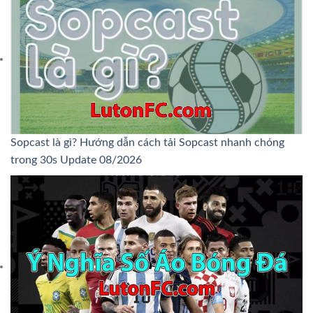
Sopcast là gì? Hướng dẫn cách tải Sopcast nhanh chóng
trong 30s Update 08/2026