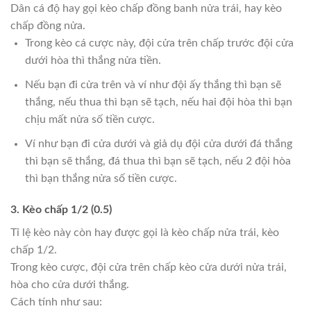
Dân cá độ hay gọi kèo chấp đồng banh nửa trái, hay kèo
chấp đồng nửa.
Trong kèo cá cược này, đội cửa trên chấp trước đội cửa
dưới hòa thì thắng nửa tiền.
Nếu bạn đi cửa trên và ví như đội ấy thắng thì bạn sẽ
thắng, nếu thua thì bạn sẽ tạch, nếu hai đội hòa thì bạn
chịu mất nửa số tiền cược.
Ví như bạn đi cửa dưới và giả dụ đội cửa dưới đá thắng
thì bạn sẽ thắng, đá thua thì bạn sẽ tạch, nếu 2 đội hòa
thì bạn thắng nửa số tiền cược.
3. Kèo chấp 1/2 (0.5)
Tỉ lệ kèo này còn hay được gọi là kèo chấp nửa trái, kèo
chấp 1/2.
Trong kèo cược, đội cửa trên chấp kèo cửa dưới nửa trái,
hòa cho cửa dưới thắng.
Cách tính như sau: