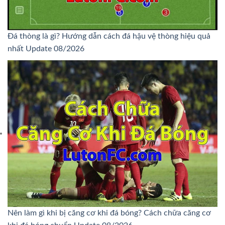
Đá thòng là gì? Hướng dẫn cách đá hậu vệ thòng hiệu quả
nhất Update 08/2026
Nên làm gì khi bị căng cơ khi đá bóng? Cách chữa căng cơ