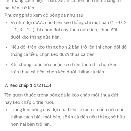
chỉ thắng cách biệt 1 bàn. Sẽ ăn cả tiền nếu như thắng từ
hai bàn trở lên.
Phương pháp xem độ bóng đá như sau:
Ví như đội được cho trên kèo thắng chỉ một bàn (1 – 0, 2
– 1, 3 – 2…) thì chọn đội này thua nửa tiền, chọn đội
dưới kèo thắng nửa tiền.
Nếu đội trên kèo thắng hơn 2 bàn trở lên thì chọn đội đó
thắng cả tiền, chọn kèo dưới thua cả tiền.
Khi chung cuộc hòa hoặc kèo trên thua thì chọn kèo
trên thua cả tiền, chọn kèo dưới thắng cả tiền.
7. Kèo chấp 1 1/2 (1.5)
Tên quen thuộc trong bóng đá là kèo chấp một thua đứt,
hay kèo chấp 1 trái rưỡi.
Trong kèo bóng này đội cửa trên sẽ tạch cả tiền nếu chỉ
thắng cách biệt một bàn, sẽ ăn cả tiền nếu thắng sở hữu
hơn hai bàn trở lên.