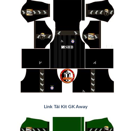
Link Tải Kit GK Away