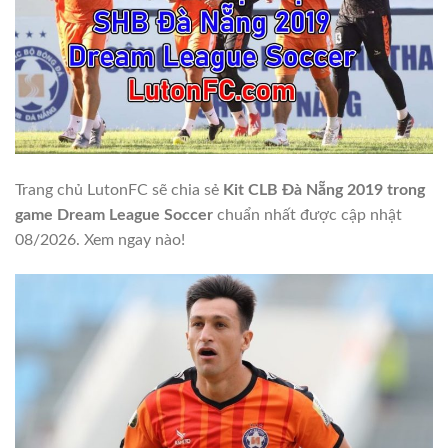
Trang chủ LutonFC sẽ chia sẻ
Kit CLB Đà Nẵng 2019 trong
game Dream League Soccer
chuẩn nhất được cập nhật
08/2026. Xem ngay nào!