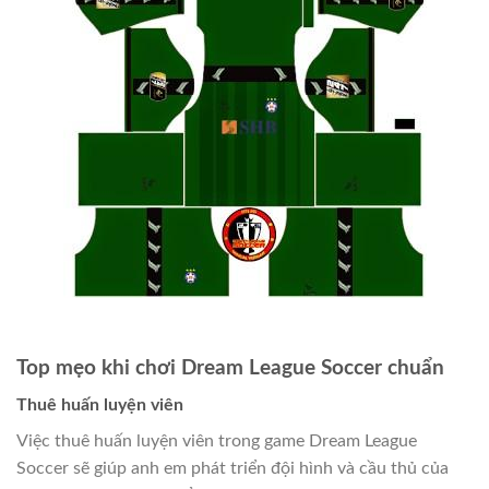
Top mẹo khi chơi Dream League Soccer chuẩn
Thuê huấn luyện viên
Việc thuê huấn luyện viên trong game Dream League
Soccer sẽ giúp anh em phát triển đội hình và cầu thủ của