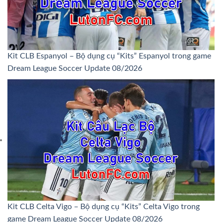
Kit CLB Espanyol – Bộ dụng cụ “Kits” Espanyol trong game
Dream League Soccer Update 08/2026
Kit CLB Celta Vigo – Bộ dụng cụ “Kits” Celta Vigo trong
game Dream League Soccer Update 08/2026