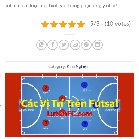
anh em có được đội hình với trang phục ưng ý nhất!
5/5 - (10 votes)
Category:
Kinh Nghiệm
.