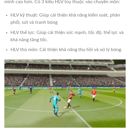
mình cao hơn. Có 3 kiểu HLV tùy thuộc vào chuyên môn:
HLV kỹ thuật: Giúp cải thiện khả năng kiểm soát, phân
phối, sút và tranh bóng
HLV thể lực: Giúp cải thiện sức mạnh, tốc độ, thể lực và
khả năng tăng tốc.
HLV thủ môn: Cải thiện khả năng thu hồi và xử lý bóng.