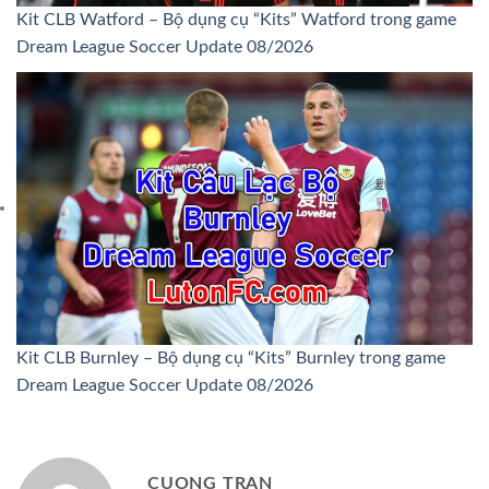
Kit CLB Watford – Bộ dụng cụ “Kits” Watford trong game
Dream League Soccer Update 08/2026
Kit CLB Burnley – Bộ dụng cụ “Kits” Burnley trong game
Dream League Soccer Update 08/2026
CUONG TRAN