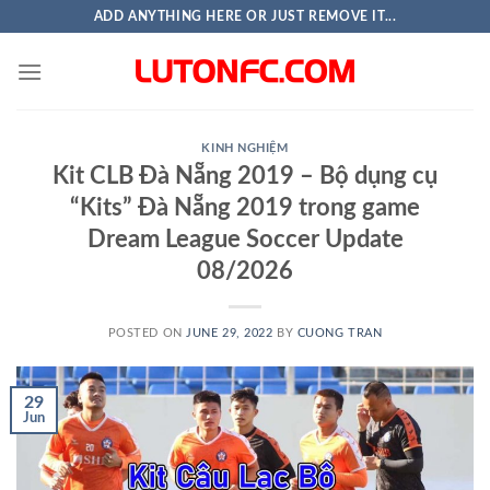
Skip
ADD ANYTHING HERE OR JUST REMOVE IT...
to
content
KINH NGHIỆM
Kit CLB Đà Nẵng 2019 – Bộ dụng cụ
“Kits” Đà Nẵng 2019 trong game
Dream League Soccer Update
08/2026
POSTED ON
JUNE 29, 2022
BY
CUONG TRAN
29
Jun