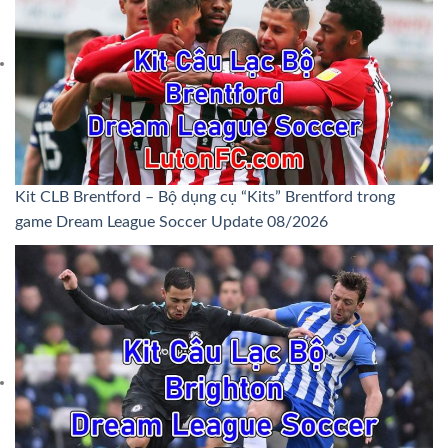
Kit CLB Brentford – Bộ dụng cụ “Kits” Brentford trong
game Dream League Soccer Update 08/2026