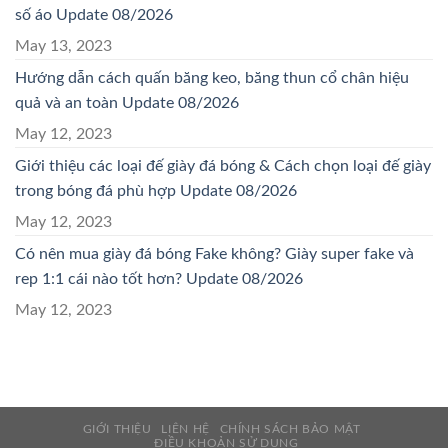
số áo Update 08/2026
May 13, 2023
Hướng dẫn cách quấn băng keo, băng thun cổ chân hiệu
quả và an toàn Update 08/2026
May 12, 2023
Giới thiệu các loại đế giày đá bóng & Cách chọn loại đế giày
trong bóng đá phù hợp Update 08/2026
May 12, 2023
Có nên mua giày đá bóng Fake không? Giày super fake và
rep 1:1 cái nào tốt hơn? Update 08/2026
May 12, 2023
GIỚI THIỆU
LIÊN HỆ
CHÍNH SÁCH BẢO MẬT
ĐIỀU KHOẢN SỬ DỤNG