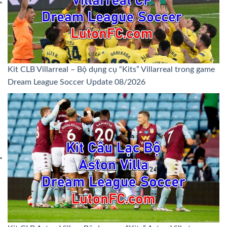
Kit CLB Villarreal – Bộ dụng cụ “Kits” Villarreal trong game
Dream League Soccer Update 08/2026