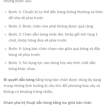
những bước sau:
Bước 1: Chuẩn bị tư thế dẫn bóng thông thường và thân
đổ nhẹ về phía trước
Bước 2: Bước chân vừa phải không được quá rộng
Bước 3: Chân dẫn bóng nhấc lên, khớp gối mở rộng 1
chút, khớp hông đưa về phía trước
Bước 4: Lòng bàn chân chạm vào giữa quả bóng và đẩy
bóng về phía trước
Bước 5: Sử dụng lực vào bóng tùy vào tính chất dẫn
bóng khác nhau
Bí quyết dẫn bóng
bằng lòng bàn chân được dùng đa dạng
trong những tình huống bị cầu thủ đối phương bủa vây và
không có khoảng trống nhiều.
Khám phá kỹ thuật dẫn bóng bằng mu giữa bàn chân