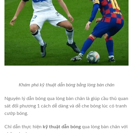
Khám phá kỹ thuật dẫn bóng bằng lòng bàn chân
Nguyên lý dẫn bóng qua lòng bàn chân là giúp cầu thủ quan
sát đối phương 1 cách dễ dàng và dễ che bóng lúc có tranh
cướp bóng.
Chỉ dẫn thực hiện
kỹ thuật dẫn bóng
qua lòng bàn chân với