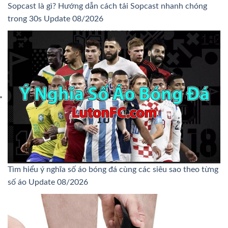
Sopcast là gì? Hướng dẫn cách tải Sopcast nhanh chóng
trong 30s Update 08/2026
Tìm hiểu ý nghĩa số áo bóng đá cùng các siêu sao theo từng
số áo Update 08/2026