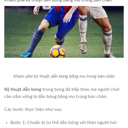
Khám phá kỹ thuật dẫn bóng bằng mu trong bàn chân
Kỹ thuật dẫn bóng
trong bóng đá tiếp theo mà người chơi
cần nắm vững là dẫn bóng bằng mu trong bàn chân.
Các bước thực hiện như sau:
Bước 1: Chuẩn bị tư thế dẫn bóng với thân người hơi