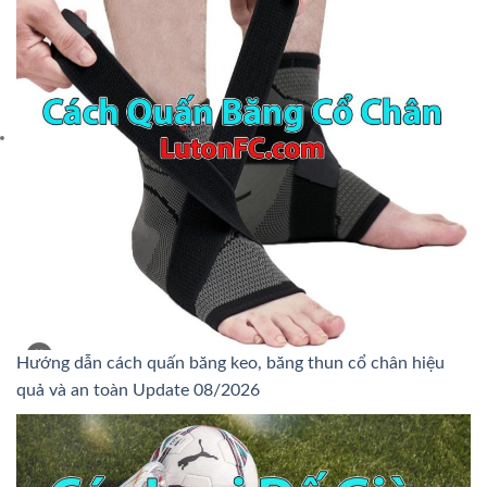
Hướng dẫn cách quấn băng keo, băng thun cổ chân hiệu
quả và an toàn Update 08/2026