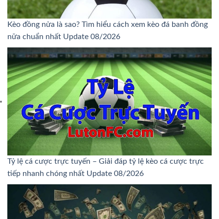
Kèo đồng nửa là sao? Tìm hiểu cách xem kèo đá banh đồng
nữa chuẩn nhất Update 08/2026
Tỷ lệ cá cược trực tuyến – Giải đáp tỷ lệ kèo cá cược trực
tiếp nhanh chóng nhất Update 08/2026