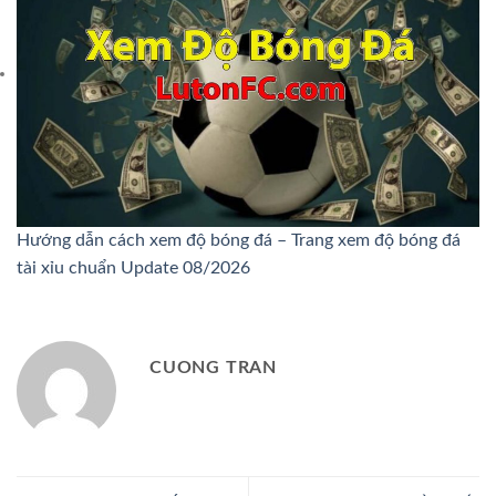
Hướng dẫn cách xem độ bóng đá – Trang xem độ bóng đá
tài xỉu chuẩn Update 08/2026
CUONG TRAN