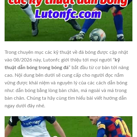
Trong chuyên mục các kỹ thuật về đá bóng được cập nhật
vào 08/2026 này, Lutonfc giới thiệu tới mọi người “
kỹ
thuật dẫn bóng
trong bóng đá
” bắt đầu từ cơ bản tới nâng
cao. Nội dung bên dưới sẽ cung cấp cho người đọc nắm
vững được khái niệm và nguyên lý của các cách dẫn bóng
như: dẫn bóng bằng lòng bàn chân, má ngoài và má trong
bàn chân. Chúng ta hãy cùng tìm hiểu bài viết hướng dẫn
ngay dưới đây nhé.