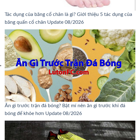
Tác dụng của băng cổ chân là gì? Giới thiệu 5 tác dụng của
băng quấn cổ chân Update 08/2026
Ăn gì trước trận đá bóng? Bật mí nên ăn gì trước khi đá
bóng để khỏe hơn Update 08/2026