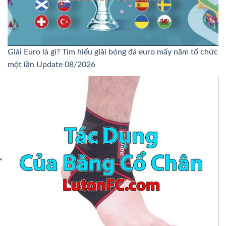
Giải Euro là gì? Tìm hiểu giải bóng đá euro mấy năm tổ chức
một lần Update 08/2026