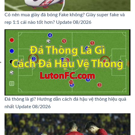
Có nên mua giày đá bóng Fake không? Giày super fake và
rep 1:1 cái nào tốt hơn? Update 08/2026
Đá thòng là gì? Hướng dẫn cách đá hậu vệ thòng hiệu quả
nhất Update 08/2026