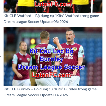
Kit CLB Watford – Bộ dụng cụ “Kits” Watford trong game
Dream League Soccer Update 08/2026
Kit CLB Burnley – Bộ dụng cụ “Kits” Burnley trong game
Dream League Soccer Update 08/2026