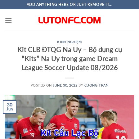
Skip
ADD ANYTHING HERE OR JUST REMOVE IT...
to
content
KINH NGHIỆM
Kit CLB ĐTQG Na Uy – Bộ dụng cụ
“Kits” Na Uy trong game Dream
League Soccer Update 08/2026
POSTED ON
JUNE 30, 2022
BY
CUONG TRAN
30
Jun