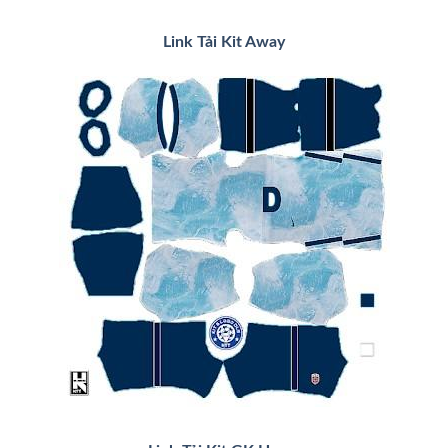
Link Tải Kit Away