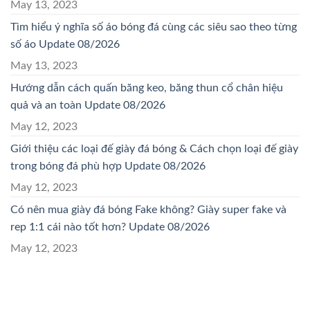
May 13, 2023
Tìm hiểu ý nghĩa số áo bóng đá cùng các siêu sao theo từng
số áo Update 08/2026
May 13, 2023
Hướng dẫn cách quấn băng keo, băng thun cổ chân hiệu
quả và an toàn Update 08/2026
May 12, 2023
Giới thiệu các loại đế giày đá bóng & Cách chọn loại đế giày
trong bóng đá phù hợp Update 08/2026
May 12, 2023
Có nên mua giày đá bóng Fake không? Giày super fake và
rep 1:1 cái nào tốt hơn? Update 08/2026
May 12, 2023