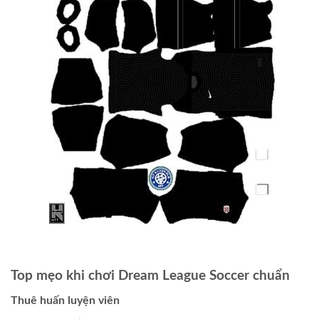
Top mẹo khi chơi Dream League Soccer chuẩn
Thuê huấn luyện viên