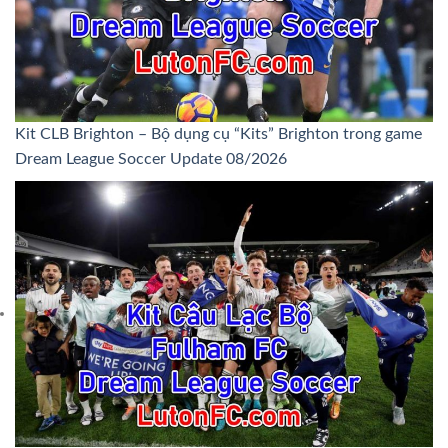
Kit CLB Brighton – Bộ dụng cụ “Kits” Brighton trong game
Dream League Soccer Update 08/2026