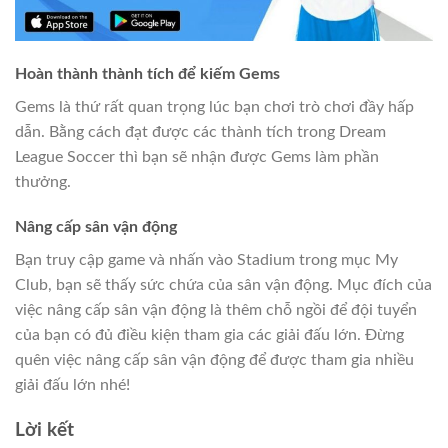
Hoàn thành thành tích để kiếm Gems
Gems là thứ rất quan trọng lúc bạn chơi trò chơi đầy hấp
dẫn. Bằng cách đạt được các thành tích trong Dream
League Soccer thì bạn sẽ nhận được Gems làm phần
thưởng.
Nâng cấp sân vận động
Bạn truy cập game và nhấn vào Stadium trong mục My
Club, bạn sẽ thấy sức chứa của sân vận động. Mục đích của
việc nâng cấp sân vận động là thêm chỗ ngồi để đội tuyển
của bạn có đủ điều kiện tham gia các giải đấu lớn. Đừng
quên việc nâng cấp sân vận động để được tham gia nhiều
giải đấu lớn nhé!
Lời kết