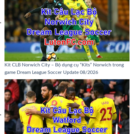
Kit CLB Norwich City – Bộ dụng cụ “Kits” Norwich trong
game Dream League Soccer Update 08/2026