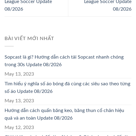
League Soccer Update
League Soccer Update
08/2026
08/2026
BÀI VIẾT MỚI NHẤT
Sopcast là gì? Hướng dẫn cách tải Sopcast nhanh chóng
trong 30s Update 08/2026
May 13, 2023
Tìm hiểu ý nghĩa số áo bóng đá cùng các siêu sao theo từng
số áo Update 08/2026
May 13, 2023
Hướng dẫn cách quấn băng keo, băng thun cổ chân hiệu
quả và an toàn Update 08/2026
May 12, 2023