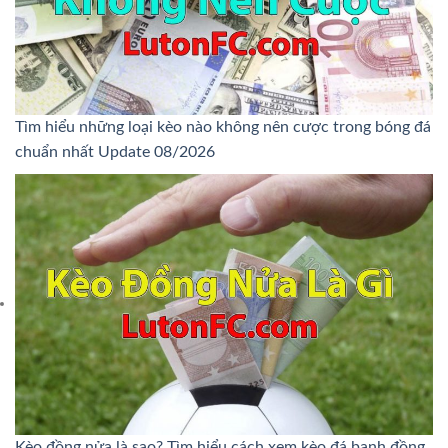
Tìm hiểu những loại kèo nào không nên cược trong bóng đá
chuẩn nhất Update 08/2026
Kèo đồng nửa là sao? Tìm hiểu cách xem kèo đá banh đồng