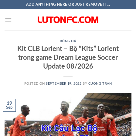
Skip
ADD ANYTHING HERE OR JUST REMOVE IT...
to
content
BÓNG ĐÁ
Kit CLB Lorient – Bộ “Kits” Lorient
trong game Dream League Soccer
Update 08/2026
POSTED ON
SEPTEMBER 19, 2022
BY
CUONG TRAN
19
Sep