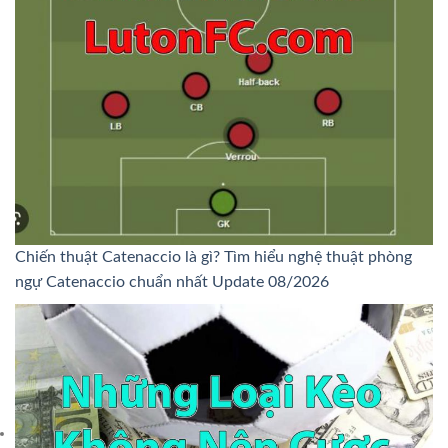
Chiến thuật Catenaccio là gì? Tìm hiểu nghệ thuật phòng
ngự Catenaccio chuẩn nhất Update 08/2026