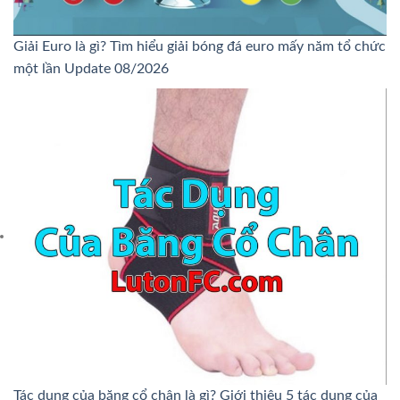
Giải Euro là gì? Tìm hiểu giải bóng đá euro mấy năm tổ chức
một lần Update 08/2026
Tác dụng của băng cổ chân là gì? Giới thiệu 5 tác dụng của