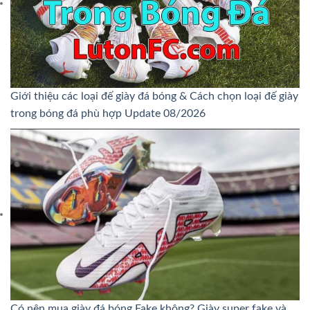
Giới thiệu các loại đế giày đá bóng & Cách chọn loại đế giày
trong bóng đá phù hợp Update 08/2026
Có nên mua giày đá bóng Fake không? Giày super fake và