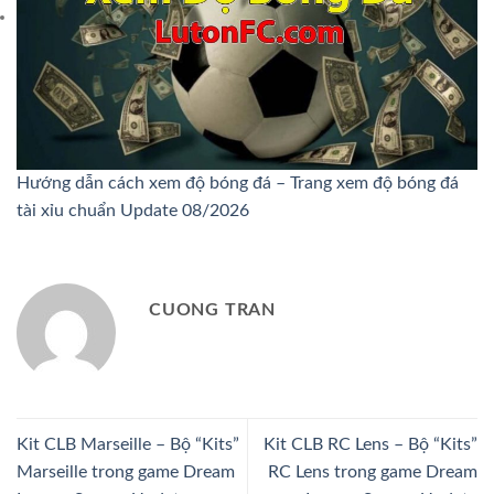
Hướng dẫn cách xem độ bóng đá – Trang xem độ bóng đá
tài xỉu chuẩn Update 08/2026
CUONG TRAN
Kit CLB Marseille – Bộ “Kits”
Kit CLB RC Lens – Bộ “Kits”
Marseille trong game Dream
RC Lens trong game Dream