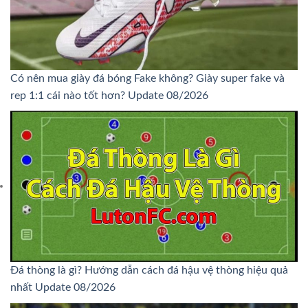
Có nên mua giày đá bóng Fake không? Giày super fake và
rep 1:1 cái nào tốt hơn? Update 08/2026
Đá thòng là gì? Hướng dẫn cách đá hậu vệ thòng hiệu quả
nhất Update 08/2026