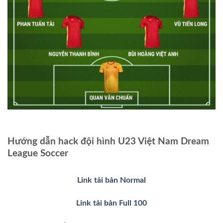
Hướng dẫn hack đội hình U23 Việt Nam Dream
League Soccer
Link tải bản Normal
Link tải bản Full 100