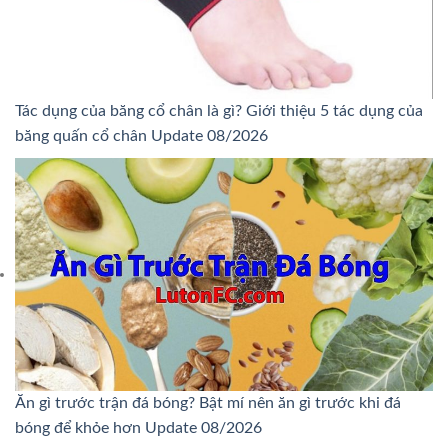
Tác dụng của băng cổ chân là gì? Giới thiệu 5 tác dụng của
băng quấn cổ chân Update 08/2026
Ăn gì trước trận đá bóng? Bật mí nên ăn gì trước khi đá
bóng để khỏe hơn Update 08/2026