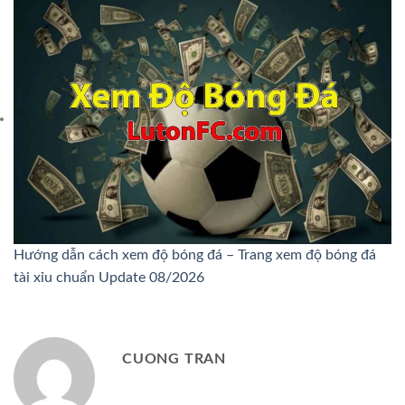
Hướng dẫn cách xem độ bóng đá – Trang xem độ bóng đá
tài xỉu chuẩn Update 08/2026
CUONG TRAN