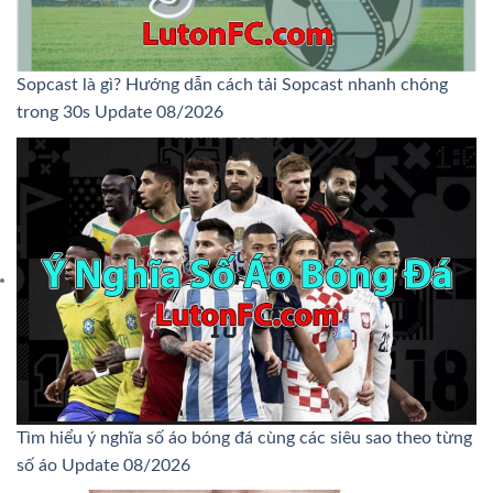
Sopcast là gì? Hướng dẫn cách tải Sopcast nhanh chóng
trong 30s Update 08/2026
Tìm hiểu ý nghĩa số áo bóng đá cùng các siêu sao theo từng
số áo Update 08/2026