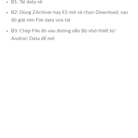
B1: Tải data về
B2: Dùng ZAchiver hay ES mở và chọn Download, sau
đó giải nén File data vừa tải
B3: Chép File đó vào đường dẫn Bộ nhớ thiết bị/
Androi/ Data để mở