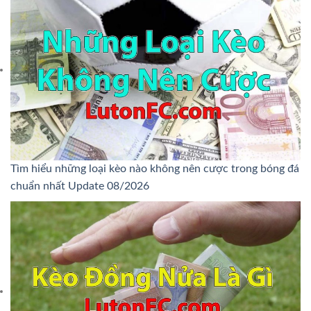
Tìm hiểu những loại kèo nào không nên cược trong bóng đá
chuẩn nhất Update 08/2026