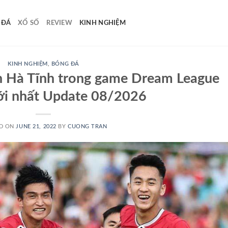
 ĐÁ
XỔ SỐ
REVIEW
KINH NGHIỆM
KINH NGHIỆM
,
BÓNG ĐÁ
h Hà Tĩnh trong game Dream League
ới nhất Update 08/2026
D ON
JUNE 21, 2022
BY
CUONG TRAN