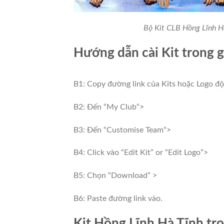
Bộ Kit CLB Hồng Lĩnh H
Hướng dẫn cài Kit trong
B1: Copy đường link của Kits hoặc Logo độ
B2: Đến “My Club“>
B3: Đến “Customise Team“>
B4: Click vào “Edit Kit” or “Edit Logo”>
B5: Chọn “Download” >
B6: Paste đường link vào.
Kit Hồng Lĩnh Hà Tĩnh t