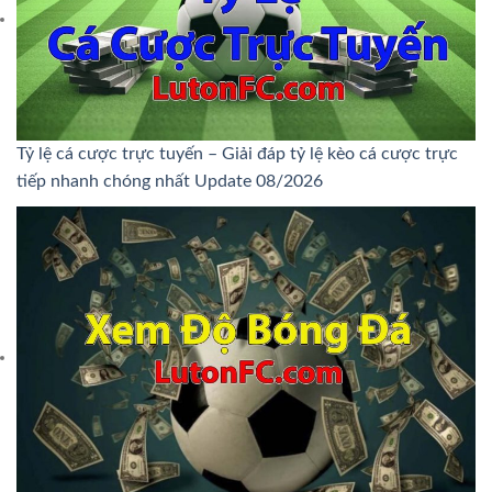
Tỷ lệ cá cược trực tuyến – Giải đáp tỷ lệ kèo cá cược trực
tiếp nhanh chóng nhất Update 08/2026