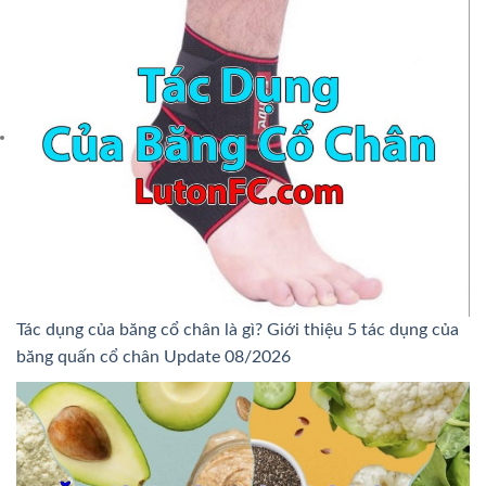
Tác dụng của băng cổ chân là gì? Giới thiệu 5 tác dụng của
băng quấn cổ chân Update 08/2026