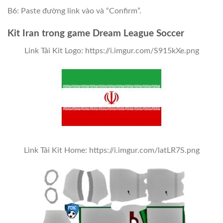
B6: Paste đường link vào và “Confirm”.
Kit Iran trong game Dream League Soccer
Link Tải Kit Logo: https://i.imgur.com/S915kXe.png
Link Tải Kit Home: https://i.imgur.com/latLR7S.png