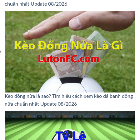
chuẩn nhất Update 08/2026
Kèo đồng nửa là sao? Tìm hiểu cách xem kèo đá banh đồng
nữa chuẩn nhất Update 08/2026