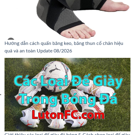
Hướng dẫn cách quấn băng keo, băng thun cổ chân hiệu
quả và an toàn Update 08/2026