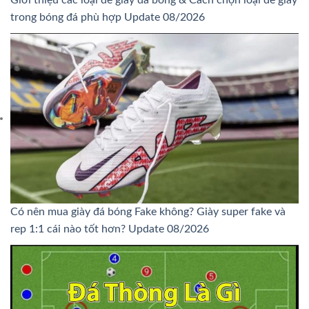
Giới thiệu các loại đế giày đá bóng & Cách chọn loại đế giày
trong bóng đá phù hợp Update 08/2026
Có nên mua giày đá bóng Fake không? Giày super fake và
rep 1:1 cái nào tốt hơn? Update 08/2026