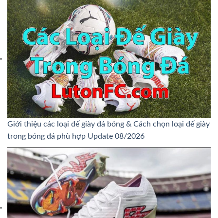
Giới thiệu các loại đế giày đá bóng & Cách chọn loại đế giày
trong bóng đá phù hợp Update 08/2026