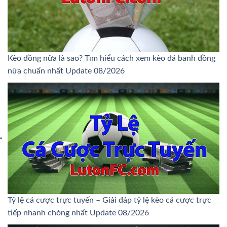
Kèo đồng nửa là sao? Tìm hiểu cách xem kèo đá banh đồng
nữa chuẩn nhất Update 08/2026
Tỷ lệ cá cược trực tuyến – Giải đáp tỷ lệ kèo cá cược trực
tiếp nhanh chóng nhất Update 08/2026