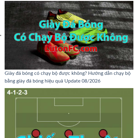
Giày đá bóng có chạy bộ được không? Hướng dẫn chạy bộ
bằng giày đá bóng hiệu quả Update 08/2026