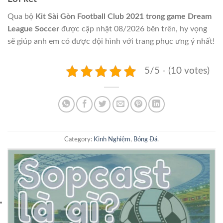
Qua bộ
Kit Sài Gòn Football Club 2021 trong game Dream
League Soccer
được cập nhật 08/2026 bên trên, hy vọng
sẽ giúp anh em có được đội hình với trang phục ưng ý nhất!
5/5 - (10 votes)
Category:
Kinh Nghiệm
,
Bóng Đá
.