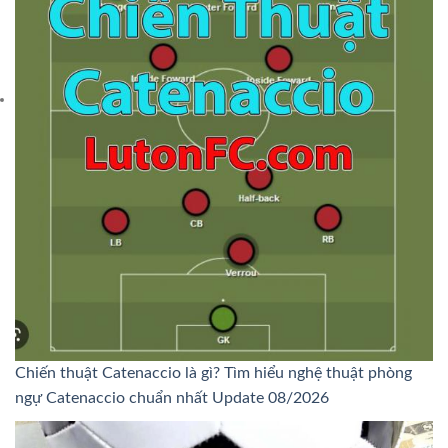
Chiến thuật Catenaccio là gì? Tìm hiểu nghệ thuật phòng
ngự Catenaccio chuẩn nhất Update 08/2026