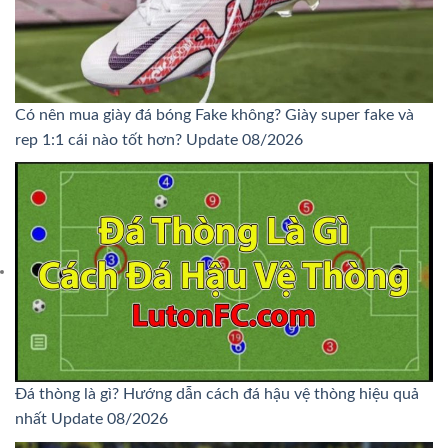
Có nên mua giày đá bóng Fake không? Giày super fake và
rep 1:1 cái nào tốt hơn? Update 08/2026
Đá thòng là gì? Hướng dẫn cách đá hậu vệ thòng hiệu quả
nhất Update 08/2026