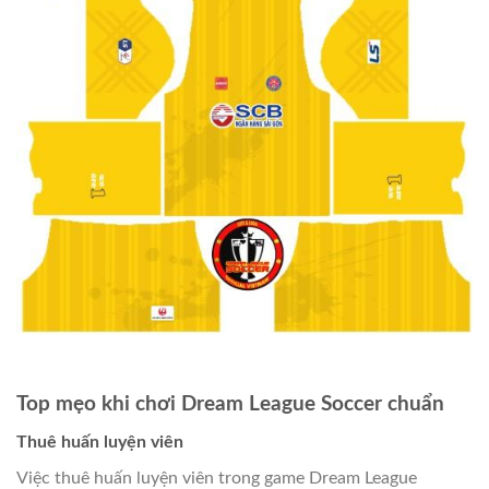
Top mẹo khi chơi Dream League Soccer chuẩn
Thuê huấn luyện viên
Việc thuê huấn luyện viên trong game Dream League