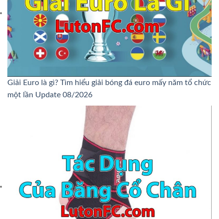
Giải Euro là gì? Tìm hiểu giải bóng đá euro mấy năm tổ chức
một lần Update 08/2026