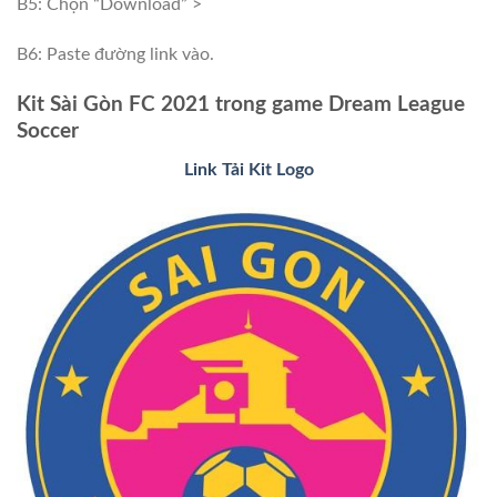
B5: Chọn “Download” >
B6: Paste đường link vào.
Kit Sài Gòn FC 2021 trong game Dream League
Soccer
Link Tải Kit Logo