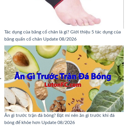
Tác dụng của băng cổ chân là gì? Giới thiệu 5 tác dụng của
băng quấn cổ chân Update 08/2026
Ăn gì trước trận đá bóng? Bật mí nên ăn gì trước khi đá
bóng để khỏe hơn Update 08/2026