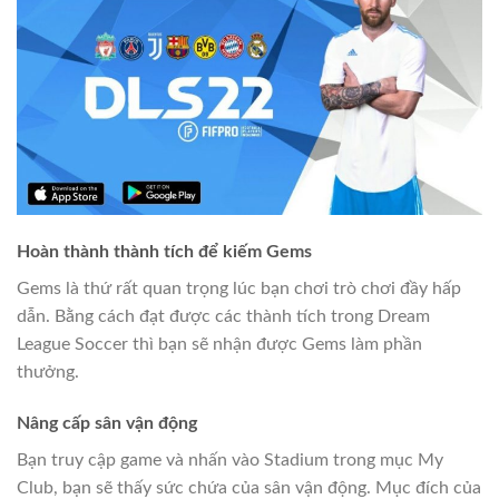
Hoàn thành thành tích để kiếm Gems
Gems là thứ rất quan trọng lúc bạn chơi trò chơi đầy hấp
dẫn. Bằng cách đạt được các thành tích trong Dream
League Soccer thì bạn sẽ nhận được Gems làm phần
thưởng.
Nâng cấp sân vận động
Bạn truy cập game và nhấn vào Stadium trong mục My
Club, bạn sẽ thấy sức chứa của sân vận động. Mục đích của