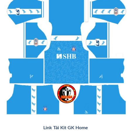
Link Tải Kit GK Home