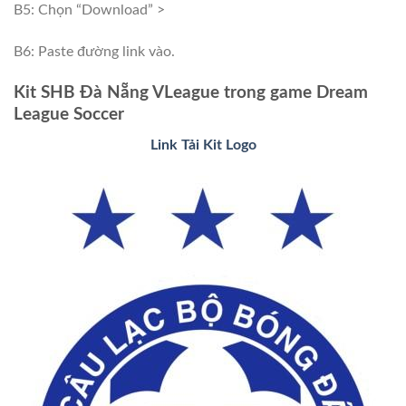
B5: Chọn “Download” >
B6: Paste đường link vào.
Kit SHB Đà Nẵng VLeague trong game Dream
League Soccer
Link Tải Kit Logo