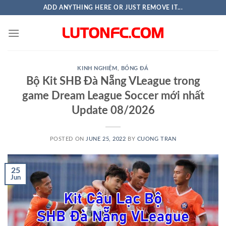
Skip
ADD ANYTHING HERE OR JUST REMOVE IT...
to
content
KINH NGHIỆM
,
BÓNG ĐÁ
Bộ Kit SHB Đà Nẵng VLeague trong
game Dream League Soccer mới nhất
Update 08/2026
POSTED ON
JUNE 25, 2022
BY
CUONG TRAN
25
Jun