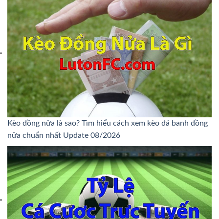
Kèo đồng nửa là sao? Tìm hiểu cách xem kèo đá banh đồng
nữa chuẩn nhất Update 08/2026