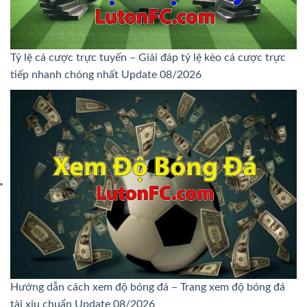
Tỷ lệ cá cược trực tuyến – Giải đáp tỷ lệ kèo cá cược trực
tiếp nhanh chóng nhất Update 08/2026
Hướng dẫn cách xem độ bóng đá – Trang xem độ bóng đá
tài xỉu chuẩn Update 08/2026