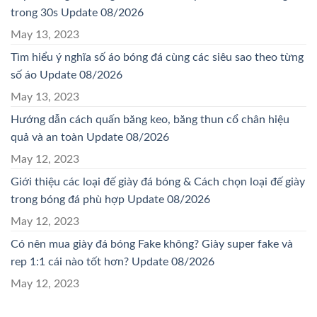
trong 30s Update 08/2026
May 13, 2023
Tìm hiểu ý nghĩa số áo bóng đá cùng các siêu sao theo từng
số áo Update 08/2026
May 13, 2023
Hướng dẫn cách quấn băng keo, băng thun cổ chân hiệu
quả và an toàn Update 08/2026
May 12, 2023
Giới thiệu các loại đế giày đá bóng & Cách chọn loại đế giày
trong bóng đá phù hợp Update 08/2026
May 12, 2023
Có nên mua giày đá bóng Fake không? Giày super fake và
rep 1:1 cái nào tốt hơn? Update 08/2026
May 12, 2023