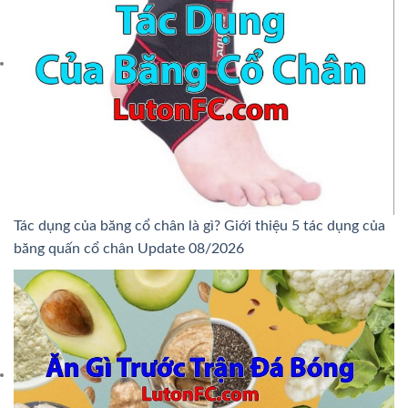
Tác dụng của băng cổ chân là gì? Giới thiệu 5 tác dụng của
băng quấn cổ chân Update 08/2026