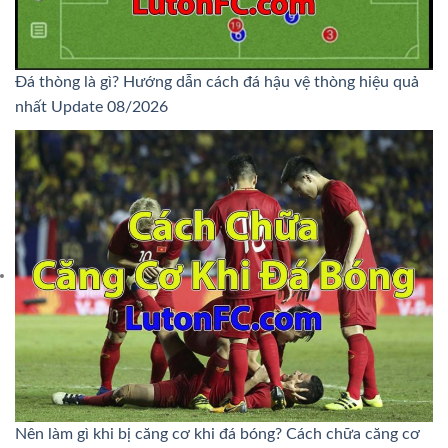
Đá thòng là gì? Hướng dẫn cách đá hậu vệ thòng hiệu quả
nhất Update 08/2026
Nên làm gì khi bị căng cơ khi đá bóng? Cách chữa căng cơ