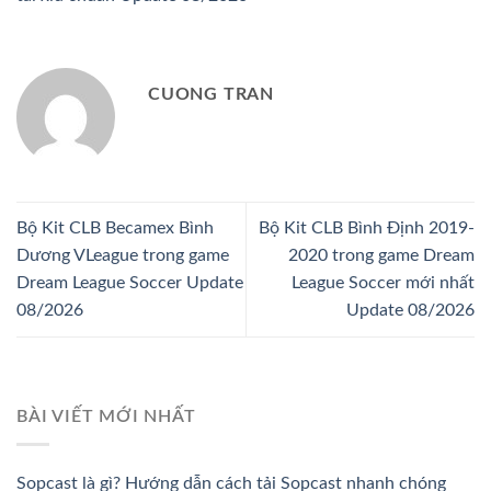
CUONG TRAN
Bộ Kit CLB Becamex Bình
Bộ Kit CLB Bình Định 2019-
Dương VLeague trong game
2020 trong game Dream
Dream League Soccer Update
League Soccer mới nhất
08/2026
Update 08/2026
BÀI VIẾT MỚI NHẤT
Sopcast là gì? Hướng dẫn cách tải Sopcast nhanh chóng