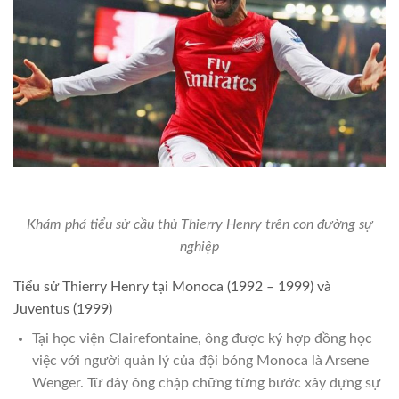
Khám phá tiểu sử cầu thủ Thierry Henry trên con đường sự
nghiệp
Tiểu sử Thierry Henry tại Monoca (1992 – 1999) và
Juventus (1999)
Tại học viện Clairefontaine, ông được ký hợp đồng học
việc với người quản lý của đội bóng Monoca là Arsene
Wenger. Từ đây ông chập chững từng bước xây dựng sự