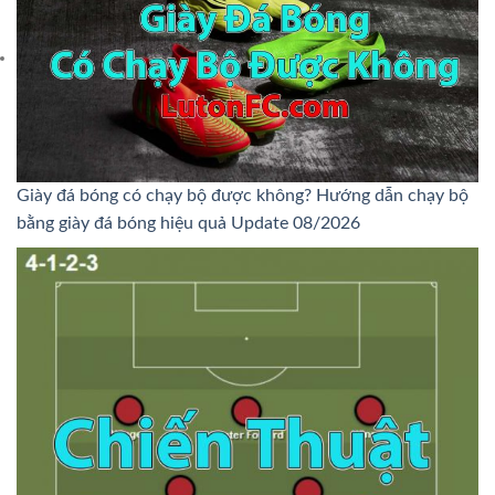
Giày đá bóng có chạy bộ được không? Hướng dẫn chạy bộ
bằng giày đá bóng hiệu quả Update 08/2026