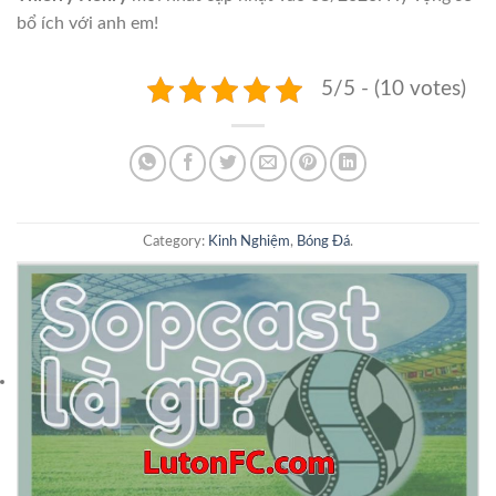
bổ ích với anh em!
5/5 - (10 votes)
Category:
Kinh Nghiệm
,
Bóng Đá
.