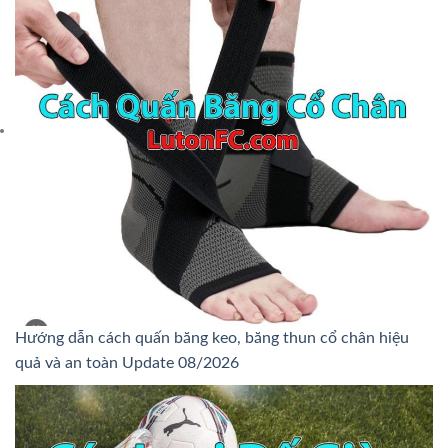
Hướng dẫn cách quấn băng keo, băng thun cổ chân hiệu
quả và an toàn Update 08/2026