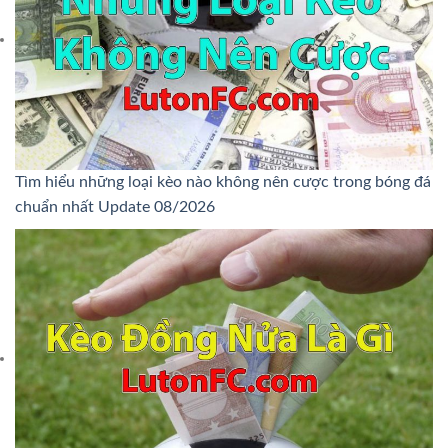
Tìm hiểu những loại kèo nào không nên cược trong bóng đá
chuẩn nhất Update 08/2026