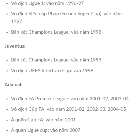
Vô địch Ligue 1: vào năm 1996-97
Vô địch Siêu cúp Pháp (French Super Cup): vào năm
1997
Bán kết Champions League: vào năm 1998
Juventus:
Bán kết Champions League: vào năm 1999
Vô địch UEFA Intertoto Cup: vào 1999
Arsenal:
Vô địch FA Premier League: vào năm 2001-02, 2003-04
Vô địch Cúp FA: vào năm 2001-02, 2002-03, 2004-05
Á quân Cúp FA: vào năm 2001
Á quân Ligue cúp: vào năm 2007