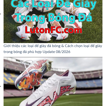
Giới thiệu các loại đế giày đá bóng & Cách chọn loại đế giày
trong bóng đá phù hợp Update 08/2026