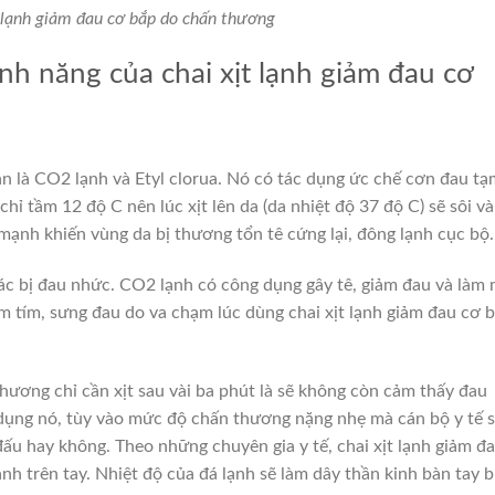
t lạnh giảm đau cơ bắp do chấn thương
h năng của chai xịt lạnh giảm đau cơ
ản là CO2 lạnh và Etyl clorua. Nó có tác dụng ức chế cơn đau tạ
 chỉ tầm 12 độ C nên lúc xịt lên da (da nhiệt độ 37 độ C) sẽ sôi và
mạnh khiến vùng da bị thương tổn tê cứng lại, đông lạnh cục bộ.
ác bị đau nhức. CO2 lạnh có công dụng gây tê, giảm đau và làm
 tím, sưng đau do va chạm lúc dùng chai xịt lạnh giảm đau cơ 
hương chỉ cần xịt sau vài ba phút là sẽ không còn cảm thấy đau
dụng nó, tùy vào mức độ chấn thương nặng nhẹ mà cán bộ y tế 
 đấu hay không.
Theo những chuyên gia y tế, chai xịt lạnh giảm đ
h trên tay. Nhiệt độ của đá lạnh sẽ làm dây thần kinh bàn tay b