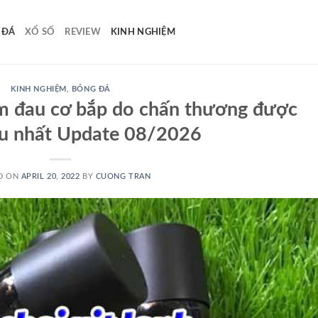
 ĐÁ
XỔ SỐ
REVIEW
KINH NGHIỆM
KINH NGHIỆM
,
BÓNG ĐÁ
iảm đau cơ bắp do chấn thương được
u nhất Update 08/2026
D ON
APRIL 20, 2022
BY
CUONG TRAN