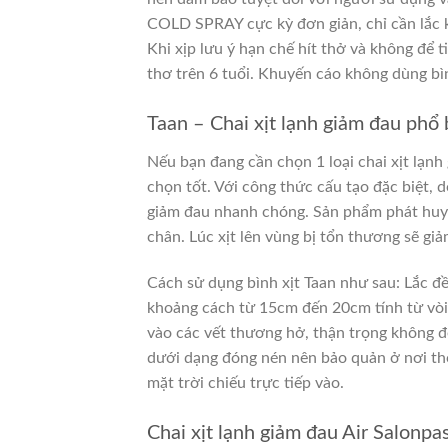
COLD SPRAY cực kỳ đơn giản, chỉ cần lắc k
Khi xịp lưu ý hạn chế hít thở và không để t
thơ trên 6 tuổi. Khuyến cáo không dùng bì
Taan – Chai xịt lạnh giảm đau phổ 
Nếu bạn đang cần chọn 1 loại chai xịt lạnh 
chọn tốt. Với công thức cấu tạo đặc biệt, 
giảm đau nhanh chóng.
Sản phẩm phát huy 
chân. Lúc xịt lên vùng bị tổn thương sẽ gi
Cách sử dụng bình xịt Taan như sau: Lắc đều
khoảng cách từ 15cm đến 20cm tính từ vòi x
vào các vết thương hở, thận trọng không 
dưới dạng đóng nén nên bảo quản ở nơi tho
mặt trời chiếu trực tiếp vào.
Chai xịt lạnh giảm đau Air Salonpas