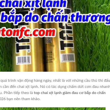
quá trình vận động hàng ngày, nhất là với những cầu thủ thi đấ
n cần đến chai xịt lạnh. Nó có tác dụng chấm dứt cơn đau nhan
u. Phần tiếp theo là
top chai xịt lạnh giảm đau cơ bắp do chấn
026 bạn nên tham khảo.