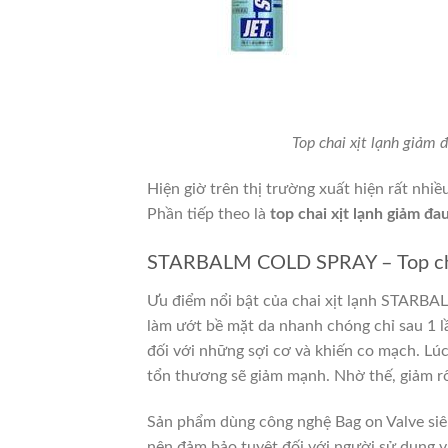
Top chai xịt lạnh giảm
Hiện giờ trên thị trường xuất hiện rất nhiề
Phần tiếp theo là
top chai xịt lạnh giảm đ
STARBALM COLD SPRAY – Top chai 
Ưu điểm nổi bật của chai xịt lạnh STARB
làm ướt bề mặt da nhanh chóng chỉ sau 1 lầ
đối với những sợi cơ và khiến co mạch.
Lú
tổn thương sẽ giảm mạnh. Nhờ thế, giảm rố
Sản phẩm dùng công nghệ Bag on Valve siê
nên đảm bảo tuyệt đối với người sử dụng 