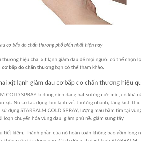
 đau cơ bắp do chấn thương phổ biến nhất hiện nay
u thương hiệu chai xịt lạnh giảm đau để mọi người có thể chọn lọ
au cơ bắp do chấn thương
bạn có thể tham khảo.
xịt lạnh giảm đau cơ bắp do chấn thương hiệu q
ALM COLD SPRAY là dung dịch dạng hạt sương cực mịn, có khả n
n xịt. Nó có tác dụng làm lạnh vết thương nhanh, tăng kích thíc
c sử dụng STARBALM COLD SPRAY, lượng máu bầm tím tại vùn
i loạn chuyển hóa vùng đau, giảm phù nề, giảm sưng tấy.
u tiết kiệm. Thành phần của nó hoàn toàn không bao gồm long 
và không gây tác dụng phụ.
Cách dùng chai xịt lạnh STARBALM