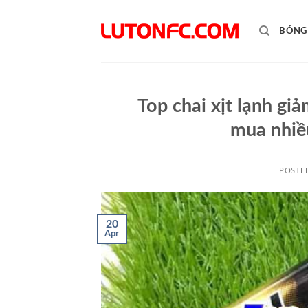
Skip
to
BÓNG
content
Top chai xịt lạnh g
mua nhiề
POSTE
20
Apr