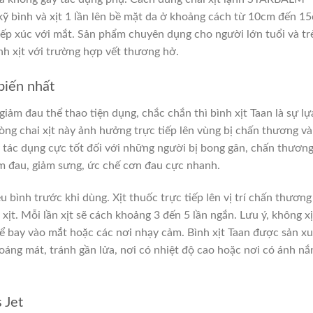
ỹ bình và xịt 1 lần lên bề mặt da ở khoảng cách từ 10cm đến 1
iếp xúc với mắt.
Sản phẩm chuyên dụng cho người lớn tuổi và tr
nh xịt với trường hợp vết thương hở.
biến nhất
giảm đau thể thao tiện dụng, chắc chắn thì bình xịt Taan là sự lự
dòng chai xịt này ảnh hưởng trực tiếp lên vùng bị chấn thương và
tác dụng cực tốt đối với những người bị bong gân, chấn thương
ảm đau, giảm sưng, ức chế cơn đau cực nhanh.
 bình trước khi dùng. Xịt thuốc trực tiếp lên vị trí chấn thương
ịt. Mỗi lần xịt sẽ cách khoảng 3 đến 5 lần ngắn. Lưu ý, không xị
để bay vào mắt hoặc các nơi nhạy cảm.
Bình xịt Taan được sản xu
áng mát, tránh gần lửa, nơi có nhiệt độ cao hoặc nơi có ánh nắ
 Jet