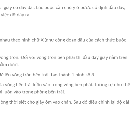
 giày có dây dài. Lúc buộc cần chú ý ở bước cố định đầu dây,
việc dỡ dây ra.
 nhau theo hình chữ X (như công đoạn đầu của cách thức buộc
òng tròn. Đối với vòng tròn bên phải thì đầu dây giày nằm trên,
 nằm dưới.
è lên vòng tròn bên trái, tạo thành 1 hình số 8.
ủa vòng bên trái luồn vào trong vòng bên phải. Tương tự như thế
i luồn vào trong phòng bên trái.
ng thời siết cho giày ôm vào chân. Sau đó điều chỉnh lại độ dài