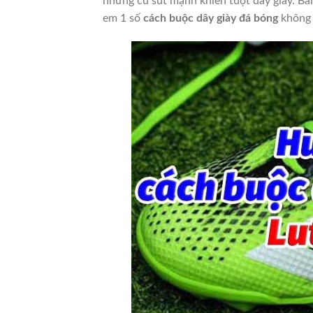
những cú sút mạnh khiến tuột dây giày.
Bài
em 1 số
cách buộc dây giày đá bóng
không b