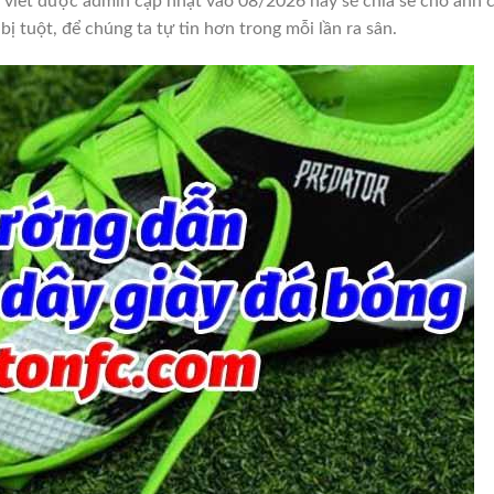
 viết được admin cập nhật vào 08/2026 này sẽ chia sẻ cho anh c
ị tuột, để chúng ta tự tin hơn trong mỗi lần ra sân.