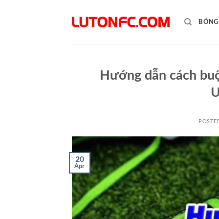
Skip
to
BÓNG
content
Hướng dẫn cách buộ
U
POSTE
20
Apr