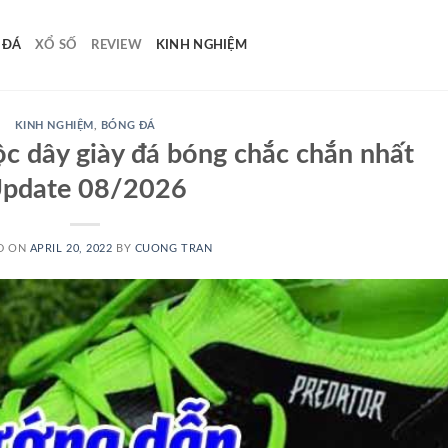
 ĐÁ
XỔ SỐ
REVIEW
KINH NGHIỆM
KINH NGHIỆM
,
BÓNG ĐÁ
c dây giày đá bóng chắc chắn nhất
pdate 08/2026
D ON
APRIL 20, 2022
BY
CUONG TRAN