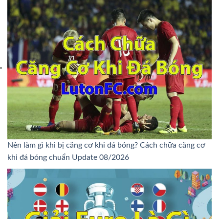
Nên làm gì khi bị căng cơ khi đá bóng? Cách chữa căng cơ
khi đá bóng chuẩn Update 08/2026