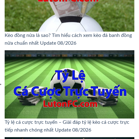
Kèo đồng nửa là sao? Tìm hiểu cách xem kèo đá banh đồng
nữa chuẩn nhất Update 08/2026
Tỷ lệ cá cược trực tuyến – Giải đáp tỷ lệ kèo cá cược trực
tiếp nhanh chóng nhất Update 08/2026