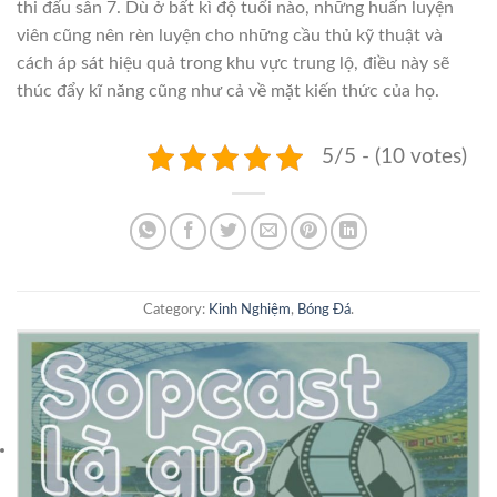
thi đấu sân 7. Dù ở bất kì độ tuổi nào, những huấn luyện
viên cũng nên rèn luyện cho những cầu thủ kỹ thuật và
cách áp sát hiệu quả trong khu vực trung lộ, điều này sẽ
thúc đẩy kĩ năng cũng như cả về mặt kiến thức của họ.
5/5 - (10 votes)
Category:
Kinh Nghiệm
,
Bóng Đá
.