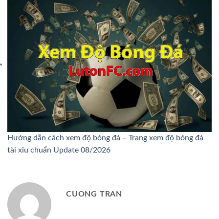
Hướng dẫn cách xem độ bóng đá – Trang xem độ bóng đá
tài xỉu chuẩn Update 08/2026
CUONG TRAN