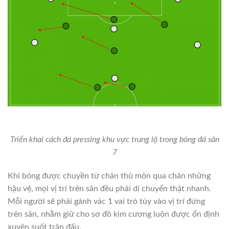
Triển khai cách đá pressing khu vực trung lộ trong bóng đá sân
7
Khi bóng được chuyền từ chân thủ môn qua chân những
hậu vệ, mọi vị trí trên sân đều phải di chuyển thật nhanh.
Mỗi người sẽ phải gánh vác 1 vai trò tùy vào vị trí đứng
trên sân, nhằm giữ cho sơ đồ kim cương luôn được ổn định
xuyên suốt trận đấu.