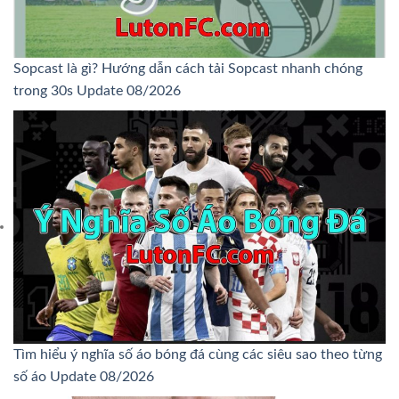
Sopcast là gì? Hướng dẫn cách tải Sopcast nhanh chóng
trong 30s Update 08/2026
Tìm hiểu ý nghĩa số áo bóng đá cùng các siêu sao theo từng
số áo Update 08/2026