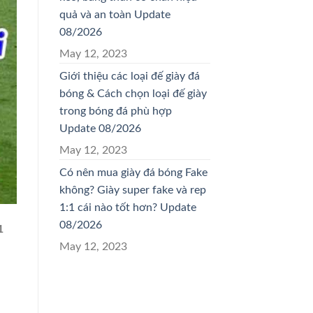
quả và an toàn Update
08/2026
May 12, 2023
Giới thiệu các loại đế giày đá
bóng & Cách chọn loại đế giày
trong bóng đá phù hợp
Update 08/2026
May 12, 2023
Có nên mua giày đá bóng Fake
không? Giày super fake và rep
1:1 cái nào tốt hơn? Update
08/2026
1
May 12, 2023