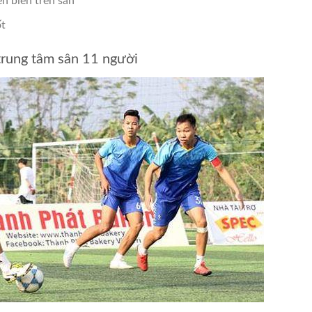
ễn biến trên sân
ốt
 trung tâm sân 11 người