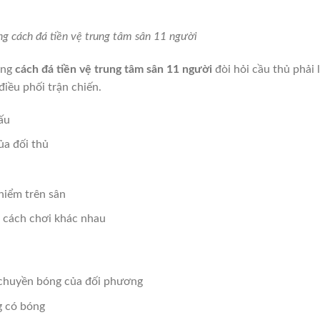
ng cách đá tiền vệ trung tâm sân 11 người
ong
cách đá tiền vệ trung tâm sân 11 người
đòi hỏi cầu thủ phải 
điều phối trận chiến.
ấu
a đối thủ
 hiểm trên sân
g cách chơi khác nhau
 chuyền bóng của đối phương
g có bóng