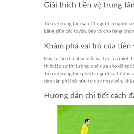
Giải thích tiền vệ trung tâm
Tiền vệ trung tâm sân 11 người là người có
bằng giữa các tuyến, bảo vệ cho hàng phòn
Khám phá vai trò của tiền
Đây là cầu thủ phải hiểu vai trò của mình t
thiết lập sự tin tưởng, chỗ dựa cho đồng độ
Tiền vệ trung tâm phải là người có tư duy c
tâm cần phải sở hữu tư duy nhạy bén, khả n
Hướng dẫn chi tiết cách đ