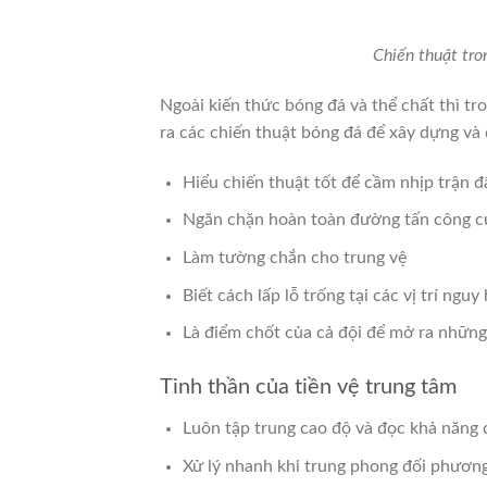
Chiến thuật tro
Ngoài kiến thức bóng đá và thể chất thì tr
ra các chiến thuật bóng đá để xây dựng và 
Hiểu chiến thuật tốt để cầm nhịp trận đ
Ngăn chặn hoàn toàn đường tấn công củ
Làm tường chắn cho trung vệ
Biết cách lấp lỗ trống tại các vị trí nguy
Là điểm chốt của cả đội để mở ra nhữn
Tinh thần của tiền vệ trung tâm
Luôn tập trung cao độ và đọc khả năng
Xử lý nhanh khi trung phong đối phươn