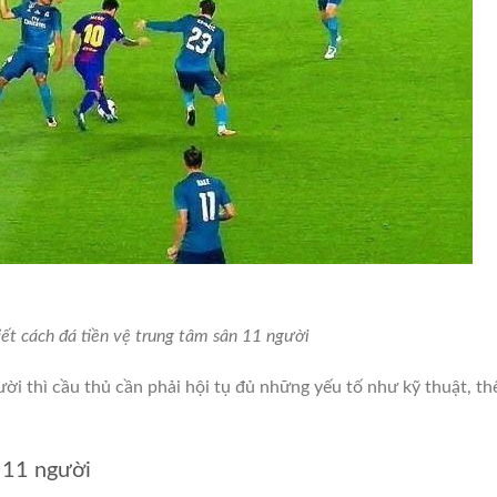
iết cách đá tiền vệ trung tâm sân 11 người
gười thì cầu thủ cần phải hội tụ đủ những yếu tố như kỹ thuật, th
n 11 người