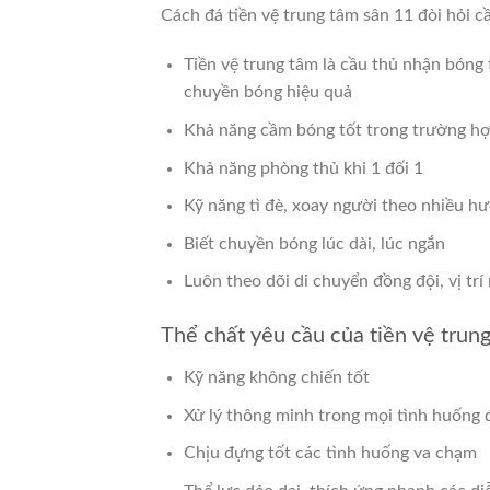
Cách đá tiền vệ trung tâm sân 11 đòi hỏi cầ
Tiền vệ trung tâm là cầu thủ nhận bóng t
chuyền bóng hiệu quả
Khả năng cầm bóng tốt trong trường hợp
Khả năng phòng thủ khi 1 đối 1
Kỹ năng tì đè, xoay người theo nhiều h
Biết chuyền bóng lúc dài, lúc ngắn
Luôn theo dõi di chuyển đồng đội, vị tr
Thể chất yêu cầu của tiền vệ trun
Kỹ năng không chiến tốt
Xử lý thông minh trong mọi tình huống 
Chịu đựng tốt các tình huống va chạm