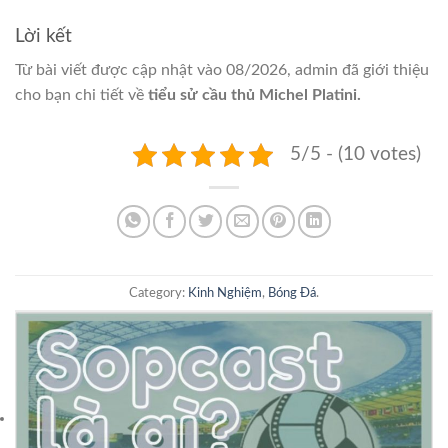
Lời kết
Từ bài viết được cập nhật vào 08/2026, admin đã giới thiệu
cho bạn chi tiết về
tiểu sử cầu thủ Michel Platini.
5/5 - (10 votes)
Category:
Kinh Nghiệm
,
Bóng Đá
.