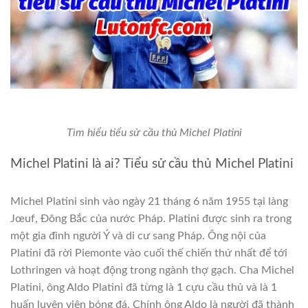
Tìm hiểu tiểu sử cầu thủ Michel Platini
Michel Platini là ai? Tiểu sử cầu thủ Michel Platini
Michel Platini sinh vào ngày 21 tháng 6 năm 1955 tại làng
Jœuf, Đông Bắc của nước Pháp. Platini được sinh ra trong
một gia đình người Ý và di cư sang Pháp. Ông nội của
Platini đã rời Piemonte vào cuối thế chiến thứ nhất để tới
Lothringen và hoạt động trong ngành thợ gạch. Cha Michel
Platini, ông Aldo Platini đã từng là 1 cựu cầu thủ và là 1
huấn luyện viên bóng đá. Chính ông Aldo là người đã thành