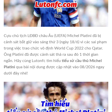
Cựu chủ tịch LĐBĐ châu Âu (UEFA) Michel Platini đã bị
cảnh sát bắt giữ vào sáng thứ 3 (ngày 18/6) vì các sai phạm
trong việc trao chức vô định World Cup 2022 cho Qatar.
Ông Platini đã được cảnh sát thả ra sau đó 1 thời gian
ngắn. Hãy cùng Lutonfc tìm hiểu
tiểu sử cầu thủ Michel
Platini
qua bài nội dung được cập nhật vào 08/2026 ngay
dưới đây nhé!