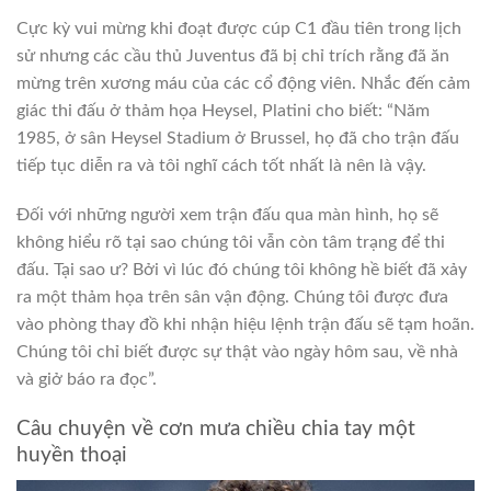
Cực kỳ vui mừng khi đoạt được cúp C1 đầu tiên trong lịch
sử nhưng các cầu thủ Juventus đã bị chỉ trích rằng đã ăn
mừng trên xương máu của các cổ động viên. Nhắc đến cảm
giác thi đấu ở thảm họa Heysel, Platini cho biết: “Năm
1985, ở sân Heysel Stadium ở Brussel, họ đã cho trận đấu
tiếp tục diễn ra và tôi nghĩ cách tốt nhất là nên là vậy.
Đối với những người xem trận đấu qua màn hình, họ sẽ
không hiểu rõ tại sao chúng tôi vẫn còn tâm trạng để thi
đấu. Tại sao ư? Bởi vì lúc đó chúng tôi không hề biết đã xảy
ra một thảm họa trên sân vận động. Chúng tôi được đưa
vào phòng thay đồ khi nhận hiệu lệnh trận đấu sẽ tạm hoãn.
Chúng tôi chỉ biết được sự thật vào ngày hôm sau, về nhà
và giở báo ra đọc”.
Câu chuyện về cơn mưa chiều chia tay một
huyền thoại