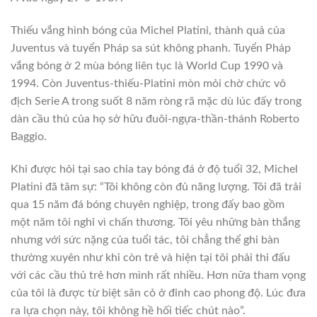
Thiếu vắng hình bóng của Michel Platini, thành quả của
Juventus và tuyển Pháp sa sút không phanh. Tuyển Pháp
vắng bóng ở 2 mùa bóng liên tục là World Cup 1990 và
1994. Còn Juventus-thiếu-Platini mòn mỏi chờ chức vô
địch Serie A trong suốt 8 năm ròng rã mặc dù lúc đấy trong
dàn cầu thủ của họ sở hữu đuôi-ngựa-thần-thánh Roberto
Baggio.
Khi được hỏi tại sao chia tay bóng đá ở độ tuổi 32, Michel
Platini đã tâm sự: “Tôi không còn đủ năng lượng. Tôi đã trải
qua 15 năm đá bóng chuyên nghiệp, trong đấy bao gồm
một năm tôi nghỉ vì chấn thương. Tôi yêu những bàn thắng
nhưng với sức nặng của tuổi tác, tôi chẳng thể ghi bàn
thường xuyên như khi còn trẻ và hiện tại tôi phải thi đấu
với các cầu thủ trẻ hơn mình rất nhiều. Hơn nữa tham vọng
của tôi là được từ biệt sân cỏ ở đỉnh cao phong độ. Lúc đưa
ra lựa chọn này, tôi không hề hối tiếc chút nào”.