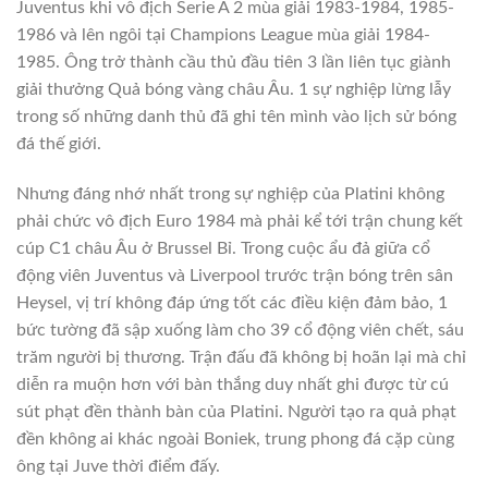
Juventus khi vô địch Serie A 2 mùa giải 1983-1984, 1985-
1986 và lên ngôi tại Champions League mùa giải 1984-
1985. Ông trở thành cầu thủ đầu tiên 3 lần liên tục giành
giải thưởng Quả bóng vàng châu Âu. 1 sự nghiệp lừng lẫy
trong số những danh thủ đã ghi tên mình vào lịch sử bóng
đá thế giới.
Nhưng đáng nhớ nhất trong sự nghiệp của Platini không
phải chức vô địch Euro 1984 mà phải kể tới trận chung kết
cúp C1 châu Âu ở Brussel Bỉ. Trong cuộc ẩu đả giữa cổ
động viên Juventus và Liverpool trước trận bóng trên sân
Heysel, vị trí không đáp ứng tốt các điều kiện đảm bảo, 1
bức tường đã sập xuống làm cho 39 cổ động viên chết, sáu
trăm người bị thương. Trận đấu đã không bị hoãn lại mà chỉ
diễn ra muộn hơn với bàn thắng duy nhất ghi được từ cú
sút phạt đền thành bàn của Platini. Người tạo ra quả phạt
đền không ai khác ngoài Boniek, trung phong đá cặp cùng
ông tại Juve thời điểm đấy.