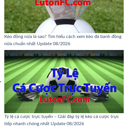
Kèo đồng nửa là sao? Tìm hiểu cách xem kèo đá banh đồng
nữa chuẩn nhất Update 08/2026
Tỷ lệ cá cược trực tuyến – Giải đáp tỷ lệ kèo cá cược trực
tiếp nhanh chóng nhất Update 08/2026