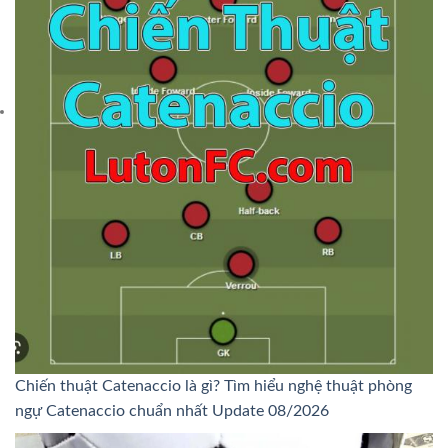
Chiến thuật Catenaccio là gì? Tìm hiểu nghệ thuật phòng
ngự Catenaccio chuẩn nhất Update 08/2026