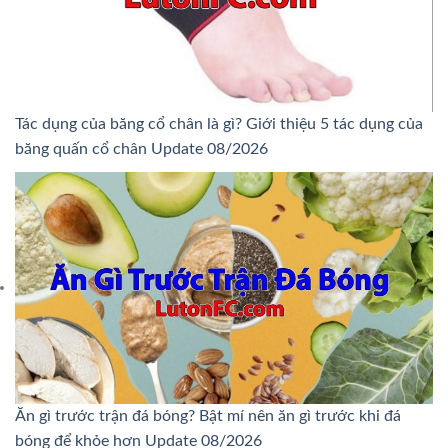
Tác dụng của băng cổ chân là gì? Giới thiệu 5 tác dụng của
băng quấn cổ chân Update 08/2026
Ăn gì trước trận đá bóng? Bật mí nên ăn gì trước khi đá
bóng để khỏe hơn Update 08/2026