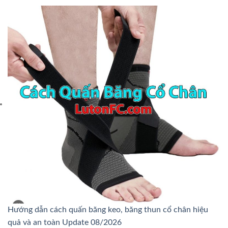
Hướng dẫn cách quấn băng keo, băng thun cổ chân hiệu
quả và an toàn Update 08/2026