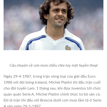
Câu chuyện về cơn mưa chiều chia tay một huyền thoại
Ngày 29-4-1987, trong trận vòng loại của giải đấu Euro
1988 với đội bóng Iceland, Michel Platini thi đấu trận cuối
cho đội tuyển Lam. 1 tháng sau, khi đưa Juventus tới chức
quán quân Serie A, Michel Platini chính thức từ bỏ sân cỏ.
Đó là trận thi đấu với Brescia dưới cơn mưa tầm tã ở Serie
A vào ngày 29-5-1987.