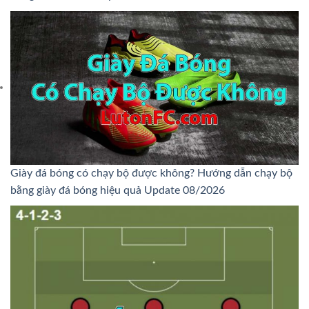
Giày đá bóng có chạy bộ được không? Hướng dẫn chạy bộ
bằng giày đá bóng hiệu quả Update 08/2026