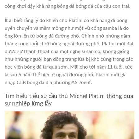
công khơi dậy khả năng bóng đá bóng đá của cậu con trai.
Ít ai biết rằng lý do khiến cho Platini có khả năng đi bóng
uyển chuyển và mềm mỏng như một vũ công samba là do
ông lớn lên từ bóng đá đường phố. Chính nhờ những năm
tháng rong ruổi chơi bóng ngoài đường phố, Platini mới đạt
được sự thanh thoát của một nghệ sĩ sân cỏ, không giống
như những người bạn đồng trang lứa bị khô cứng trong các
học viện bóng đá từ quá sớm. Mãi cho tới năm 11 tuổi, tức
là sau 6 năm thể hiện ở ngoài đường phố, Platini mới gia
nhập CLB bóng đá địa phương AS Joeuf.
Tìm hiểu tiểu sử cầu thủ Michel Platini thông qua
sự nghiệp lừng lẫy