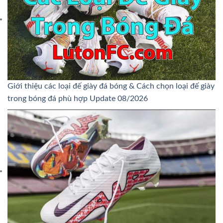
Giới thiệu các loại đế giày đá bóng & Cách chọn loại đế giày
trong bóng đá phù hợp Update 08/2026