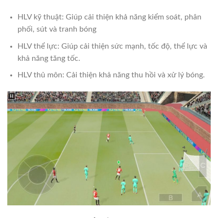
HLV kỹ thuật: Giúp cải thiện khả năng kiểm soát, phân
phối, sút và tranh bóng
HLV thể lực: Giúp cải thiện sức mạnh, tốc độ, thể lực và
khả năng tăng tốc.
HLV thủ môn: Cải thiện khả năng thu hồi và xử lý bóng.