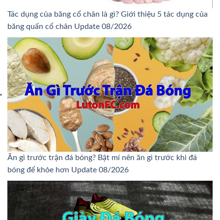
Tác dụng của băng cổ chân là gì? Giới thiệu 5 tác dụng của
băng quấn cổ chân Update 08/2026
Ăn gì trước trận đá bóng? Bật mí nên ăn gì trước khi đá
bóng để khỏe hơn Update 08/2026