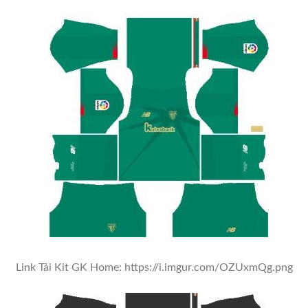
Link Tải Kit GK Home: https://i.imgur.com/OZUxmQg.png