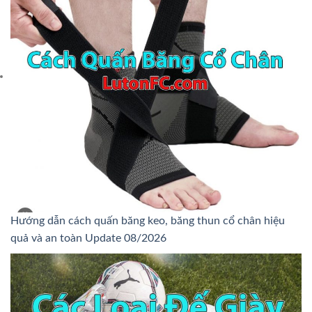
Hướng dẫn cách quấn băng keo, băng thun cổ chân hiệu
quả và an toàn Update 08/2026