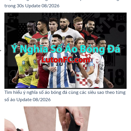
trong 30s Update 08/2026
Tìm hiểu ý nghĩa số áo bóng đá cùng các siêu sao theo từng
số áo Update 08/2026