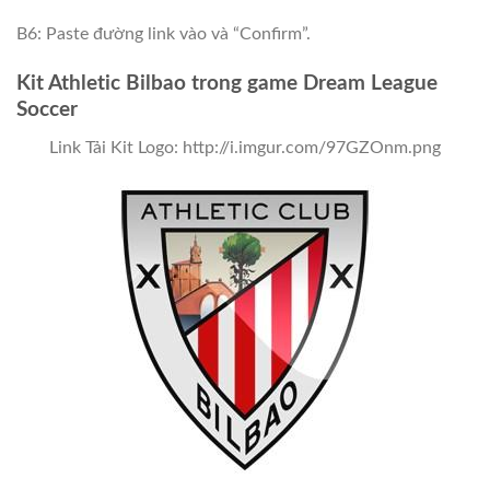
B6: Paste đường link vào và “Confirm”.
Kit Athletic Bilbao trong game Dream League
Soccer
Link Tải Kit Logo: http://i.imgur.com/97GZOnm.png