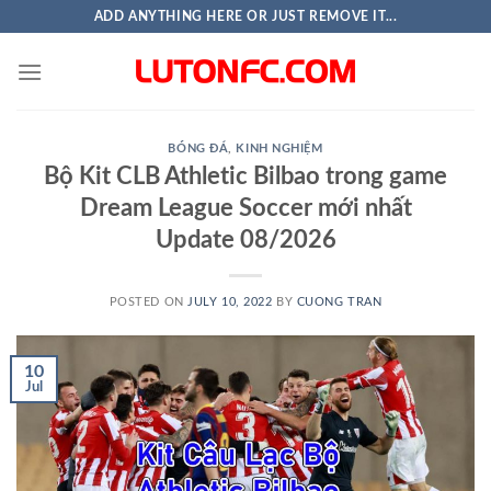
Skip
ADD ANYTHING HERE OR JUST REMOVE IT...
to
content
BÓNG ĐÁ
,
KINH NGHIỆM
Bộ Kit CLB Athletic Bilbao trong game
Dream League Soccer mới nhất
Update 08/2026
POSTED ON
JULY 10, 2022
BY
CUONG TRAN
10
Jul