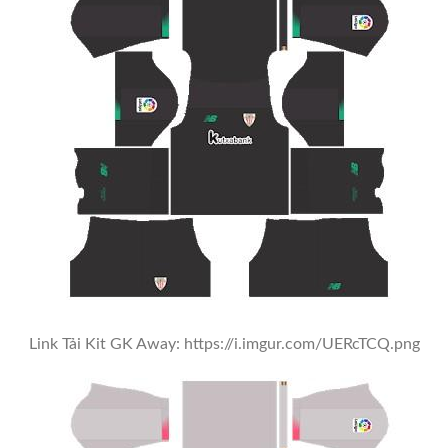
Link Tải Kit GK Away: https://i.imgur.com/UERcTCQ.png