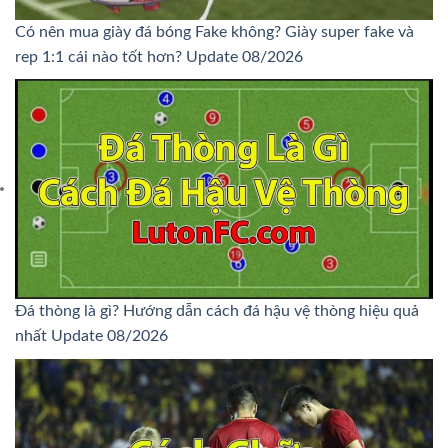
Có nên mua giày đá bóng Fake không? Giày super fake và
rep 1:1 cái nào tốt hơn? Update 08/2026
Đá thòng là gì? Hướng dẫn cách đá hậu vệ thòng hiệu quả
nhất Update 08/2026