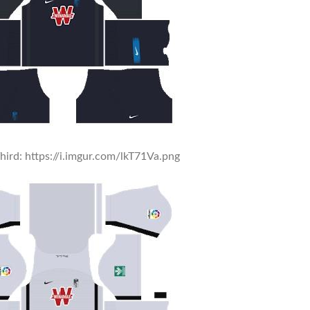
Third: https://i.imgur.com/lkT71Va.png