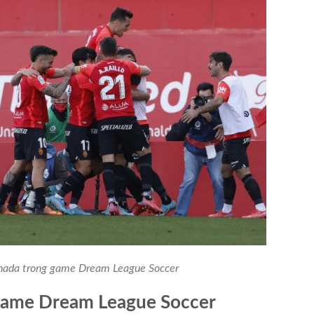
nada trong game Dream League Soccer
 game Dream League Soccer