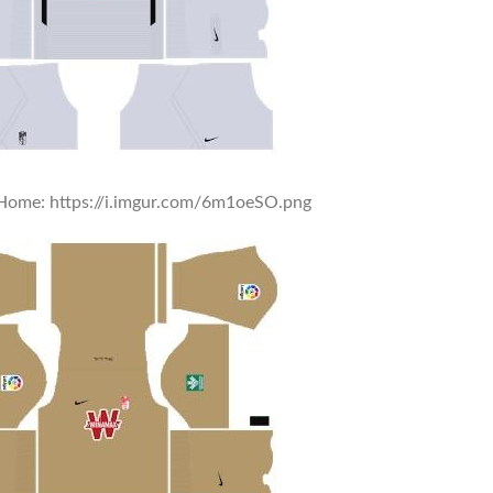
 Home: https://i.imgur.com/6m1oeSO.png