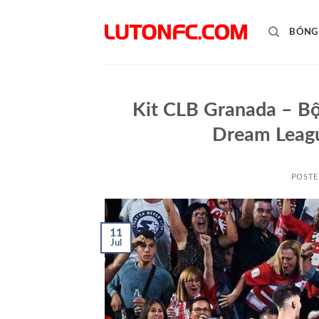
Skip
to
BÓNG
content
Kit CLB Granada – Bộ
Dream Leag
POST
11
Jul