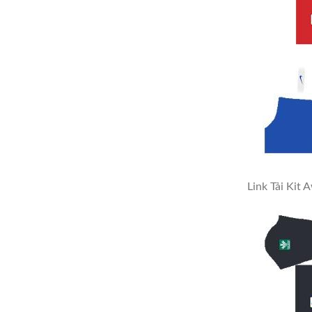
Link Tải Kit 