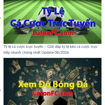
Tỷ lệ cá cược trực tuyến – Giải đáp tỷ lệ kèo cá cược trực
tiếp nhanh chóng nhất Update 08/2026