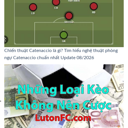
Chiến thuật Catenaccio là gì? Tìm hiểu nghệ thuật phòng
ngự Catenaccio chuẩn nhất Update 08/2026