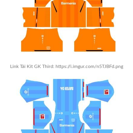
Link Tải Kit GK Third: https://i.imgur.com/n5TJBFd.png