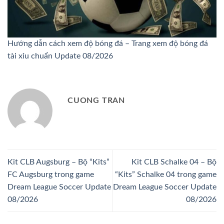
Hướng dẫn cách xem độ bóng đá – Trang xem độ bóng đá
tài xỉu chuẩn Update 08/2026
CUONG TRAN
Kit CLB Augsburg – Bộ “Kits”
Kit CLB Schalke 04 – Bộ
FC Augsburg trong game
“Kits” Schalke 04 trong game
Dream League Soccer Update
Dream League Soccer Update
08/2026
08/2026