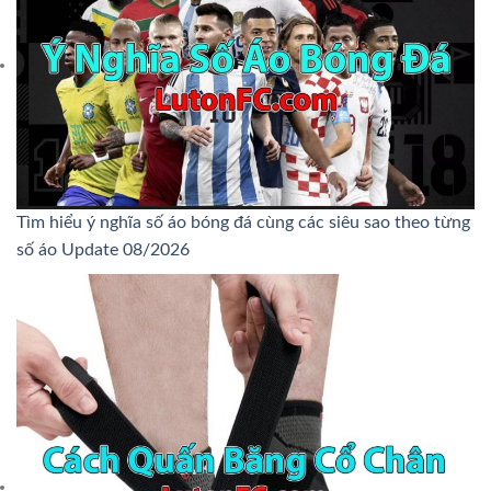
Tìm hiểu ý nghĩa số áo bóng đá cùng các siêu sao theo từng
số áo Update 08/2026