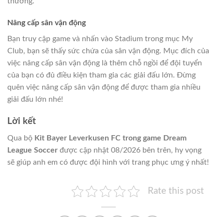
thưởng.
Nâng cấp sân vận động
Bạn truy cập game và nhấn vào Stadium trong mục My
Club, bạn sẽ thấy sức chứa của sân vận động. Mục đích của
việc nâng cấp sân vận động là thêm chỗ ngồi để đội tuyển
của bạn có đủ điều kiện tham gia các giải đấu lớn. Đừng
quên việc nâng cấp sân vận động để được tham gia nhiều
giải đấu lớn nhé!
Lời kết
Qua bộ
Kit Bayer Leverkusen FC trong game Dream
League Soccer
được cập nhật 08/2026 bên trên, hy vọng
sẽ giúp anh em có được đội hình với trang phục ưng ý nhất!
Rate this post