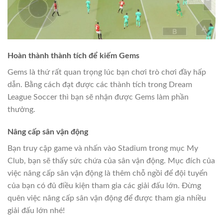
Hoàn thành thành tích để kiếm Gems
Gems là thứ rất quan trọng lúc bạn chơi trò chơi đầy hấp
dẫn. Bằng cách đạt được các thành tích trong Dream
League Soccer thì bạn sẽ nhận được Gems làm phần
thưởng.
Nâng cấp sân vận động
Bạn truy cập game và nhấn vào Stadium trong mục My
Club, bạn sẽ thấy sức chứa của sân vận động. Mục đích của
việc nâng cấp sân vận động là thêm chỗ ngồi để đội tuyển
của bạn có đủ điều kiện tham gia các giải đấu lớn. Đừng
quên việc nâng cấp sân vận động để được tham gia nhiều
giải đấu lớn nhé!