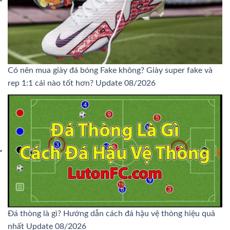
Có nên mua giày đá bóng Fake không? Giày super fake và
rep 1:1 cái nào tốt hơn? Update 08/2026
Đá thòng là gì? Hướng dẫn cách đá hậu vệ thòng hiệu quả
nhất Update 08/2026