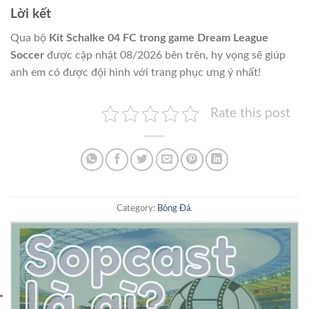
Lời kết
Qua bộ
Kit Schalke 04 FC trong game Dream League
Soccer
được cập nhật 08/2026 bên trên, hy vọng sẽ giúp
anh em có được đội hình với trang phục ưng ý nhất!
Rate this post
Category:
Bóng Đá
.