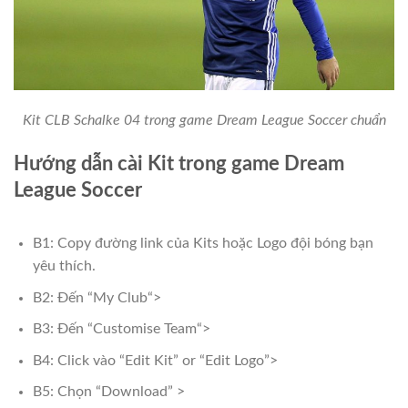
Kit CLB Schalke 04 trong game Dream League Soccer chuẩn
Hướng dẫn cài Kit trong game Dream
League Soccer
B1: Copy đường link của Kits hoặc Logo đội bóng bạn
yêu thích.
B2: Đến “My Club“>
B3: Đến “Customise Team“>
B4: Click vào “Edit Kit” or “Edit Logo”>
B5: Chọn “Download” >