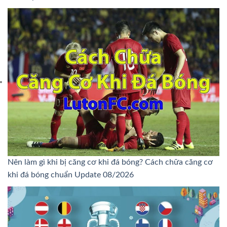
Nên làm gì khi bị căng cơ khi đá bóng? Cách chữa căng cơ
khi đá bóng chuẩn Update 08/2026