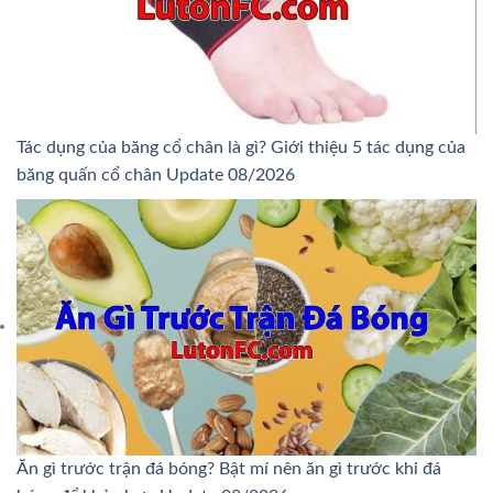
Tác dụng của băng cổ chân là gì? Giới thiệu 5 tác dụng của
băng quấn cổ chân Update 08/2026
Ăn gì trước trận đá bóng? Bật mí nên ăn gì trước khi đá