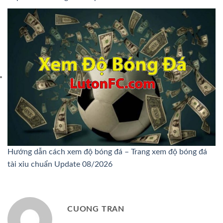
Hướng dẫn cách xem độ bóng đá – Trang xem độ bóng đá
tài xỉu chuẩn Update 08/2026
CUONG TRAN