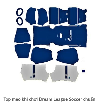
Top mẹo khi chơi Dream League Soccer chuẩn