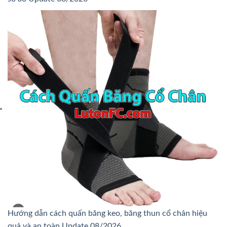
Hướng dẫn cách quấn băng keo, băng thun cổ chân hiệu
quả và an toàn Update 08/2026