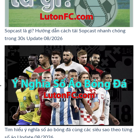
Sopcast là gì? Hướng dẫn cách tải Sopcast nhanh chóng
trong 30s Update 08/2026
Tìm hiểu ý nghĩa số áo bóng đá cùng các siêu sao theo từng
số áo Update 08/2026