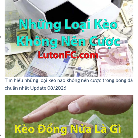
Tìm hiểu những loại kèo nào không nên cược trong bóng đá
chuẩn nhất Update 08/2026