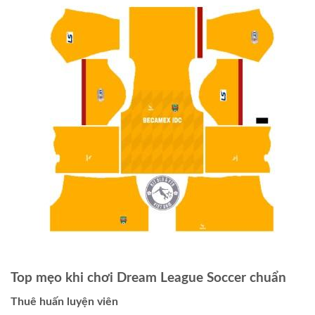
Top mẹo khi chơi Dream League Soccer chuẩn
Thuê huấn luyện viên