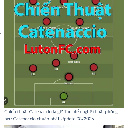
Chiến thuật Catenaccio là gì? Tìm hiểu nghệ thuật phòng
ngự Catenaccio chuẩn nhất Update 08/2026