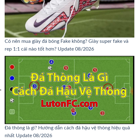
Có nên mua giày đá bóng Fake không? Giày super fake và
rep 1:1 cái nào tốt hơn? Update 08/2026
Đá thòng là gì? Hướng dẫn cách đá hậu vệ thòng hiệu quả
nhất Update 08/2026