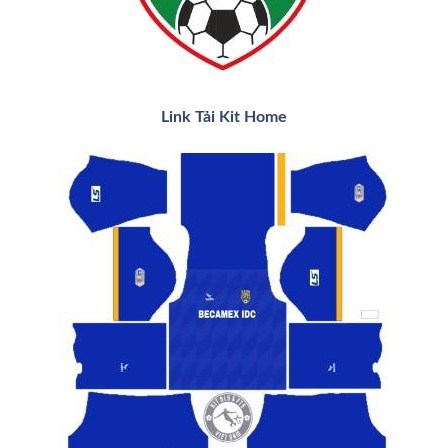
Link Tải Kit Home