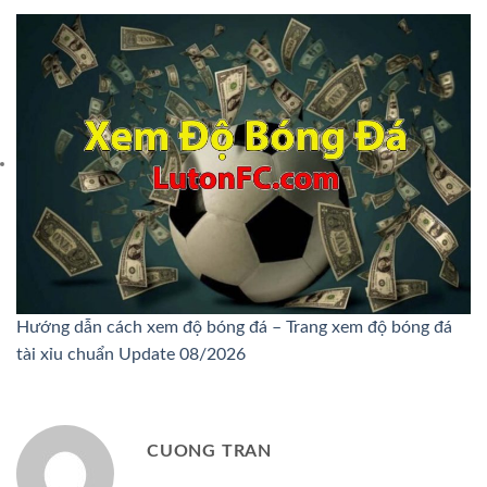
Hướng dẫn cách xem độ bóng đá – Trang xem độ bóng đá
tài xỉu chuẩn Update 08/2026
CUONG TRAN