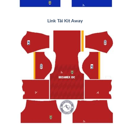
Link Tải Kit Away