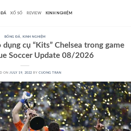
 ĐÁ
XỔ SỐ
REVIEW
KINH NGHIỆM
BÓNG ĐÁ
,
KINH NGHIỆM
 dụng cụ “Kits” Chelsea trong game
ue Soccer Update 08/2026
ED ON
JULY 19, 2022
BY
CUONG TRAN