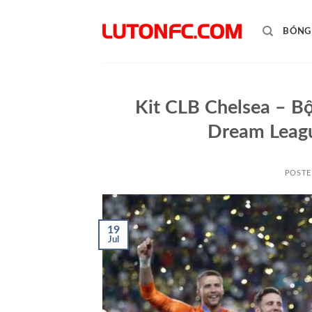
Skip
to
BÓNG
content
Kit CLB Chelsea – Bộ
Dream Leag
POST
19
Jul