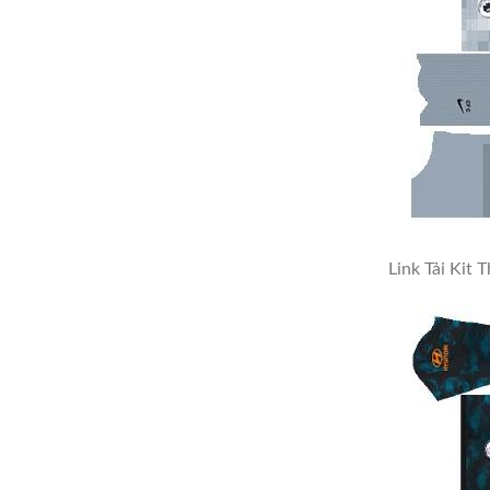
Link Tải Kit 