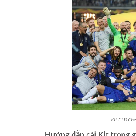
Kit CLB Che
Hướng dẫn cài Kit trong