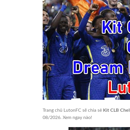
Trang chủ LutonFC sẽ chia sẻ
Kit CLB Che
08/2026. Xem ngay nào!