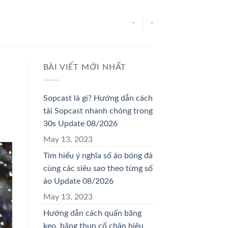
-
-
BÀI VIẾT MỚI NHẤT
Sopcast là gì? Hướng dẫn cách
tải Sopcast nhanh chóng trong
30s Update 08/2026
May 13, 2023
Tìm hiểu ý nghĩa số áo bóng đá
cùng các siêu sao theo từng số
áo Update 08/2026
May 13, 2023
Hướng dẫn cách quấn băng
keo, băng thun cổ chân hiệu