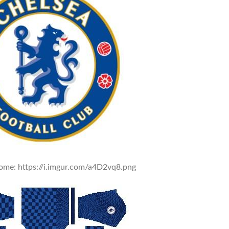
Home: https://i.imgur.com/a4D2vq8.png