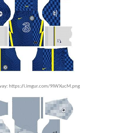
Away: https://i.imgur.com/9IWXucM.png