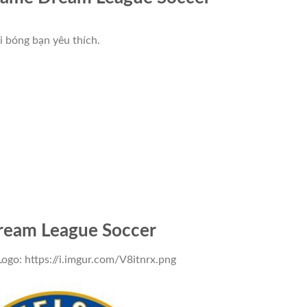
i bóng bạn yêu thích.
Dream League Soccer
 Logo: https://i.imgur.com/V8itnrx.png